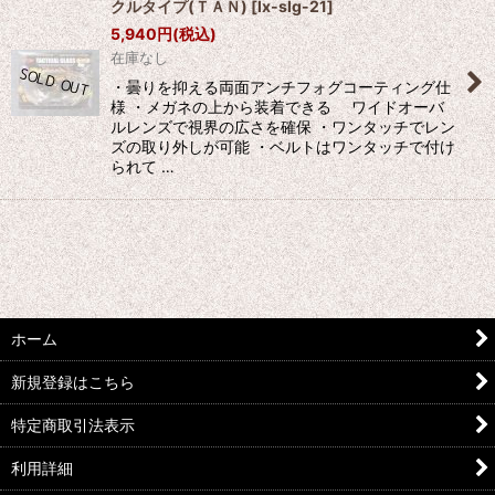
クルタイプ(ＴＡＮ)
[
lx-slg-21
]
5,940
円
(税込)
在庫なし
・曇りを抑える両面アンチフォグコーティング仕
様 ・メガネの上から装着できる ワイドオーバ
ルレンズで視界の広さを確保 ・ワンタッチでレン
ズの取り外しが可能 ・ベルトはワンタッチで付け
られて …
ホーム
新規登録はこちら
特定商取引法表示
利用詳細