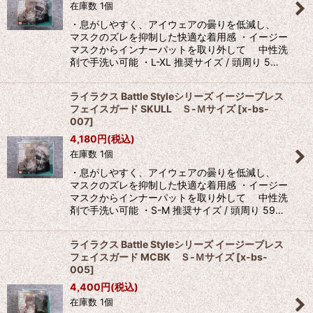
在庫数 1個
・息がしやすく、アイウェアの曇りを低減し、
マスクのズレを抑制した快適な着用感 ・イージー
マスクからインナーパットを取り外して 中性洗
剤で手洗い可能 ・L-XL 推奨サイズ / 頭周り 5…
ライラクス Battle Styleシリーズ イージーブレス
フェイスガード SKULL Ｓ-Ｍサイズ
[
x-bs-
007
]
4,180
円
(税込)
在庫数 1個
・息がしやすく、アイウェアの曇りを低減し、
マスクのズレを抑制した快適な着用感 ・イージー
マスクからインナーパットを取り外して 中性洗
剤で手洗い可能 ・S-M 推奨サイズ / 頭周り 59…
ライラクス Battle Styleシリーズ イージーブレス
フェイスガード MCBK Ｓ-Ｍサイズ
[
x-bs-
005
]
4,400
円
(税込)
在庫数 1個