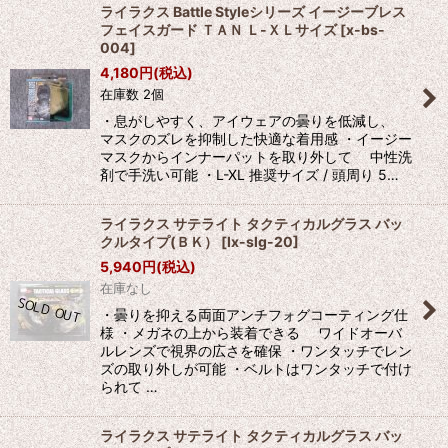
ライラクス Battle Styleシリーズ イージーブレス
フェイスガード ＴＡＮ Ｌ-ＸＬサイズ
[
x-bs-
004
]
4,180
円
(税込)
在庫数 2個
・息がしやすく、アイウェアの曇りを低減し、
マスクのズレを抑制した快適な着用感 ・イージー
マスクからインナーパットを取り外して 中性洗
剤で手洗い可能 ・L-XL 推奨サイズ / 頭周り 5…
ライラクス サテライト タクティカルグラス バッ
クルタイプ(ＢＫ）
[
lx-slg-20
]
5,940
円
(税込)
在庫なし
・曇りを抑える両面アンチフォグコーティング仕
様 ・メガネの上から装着できる ワイドオーバ
ルレンズで視界の広さを確保 ・ワンタッチでレン
ズの取り外しが可能 ・ベルトはワンタッチで付け
られて …
ライラクス サテライト タクティカルグラス バッ