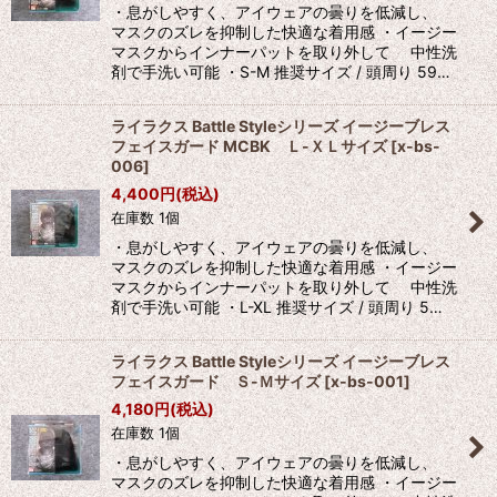
・息がしやすく、アイウェアの曇りを低減し、
マスクのズレを抑制した快適な着用感 ・イージー
マスクからインナーパットを取り外して 中性洗
剤で手洗い可能 ・S-M 推奨サイズ / 頭周り 59…
ライラクス Battle Styleシリーズ イージーブレス
フェイスガード MCBK Ｌ-ＸＬサイズ
[
x-bs-
006
]
4,400
円
(税込)
在庫数 1個
・息がしやすく、アイウェアの曇りを低減し、
マスクのズレを抑制した快適な着用感 ・イージー
マスクからインナーパットを取り外して 中性洗
剤で手洗い可能 ・L-XL 推奨サイズ / 頭周り 5…
ライラクス Battle Styleシリーズ イージーブレス
フェイスガード Ｓ-Ｍサイズ
[
x-bs-001
]
4,180
円
(税込)
在庫数 1個
・息がしやすく、アイウェアの曇りを低減し、
マスクのズレを抑制した快適な着用感 ・イージー