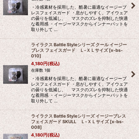
絞り込む
・冷感素材を採用した、酷暑に最適なイージーブ
レスフェイスガード ・息がしやすく、アイウェア
の曇りを低減し、 マスクのズレを抑制した快適
な着用感 ・イージーマスクからインナーパットを
取り外して …
ライラクス Battle Styleシリーズ クール イージー
ブレス フェイスガード Ｌ-ＸＬサイズ
[
x-bs-
010
]
4,180
円
(税込)
在庫数 1個
・冷感素材を採用した、酷暑に最適なイージーブ
レスフェイスガード ・息がしやすく、アイウェア
の曇りを低減し、 マスクのズレを抑制した快適
な着用感 ・イージーマスクからインナーパットを
取り外して …
ライラクス Battle Styleシリーズ イージーブレス
フェイスガード SKULL Ｌ-ＸＬサイズ
[
x-bs-
008
]
4,180
円
(税込)