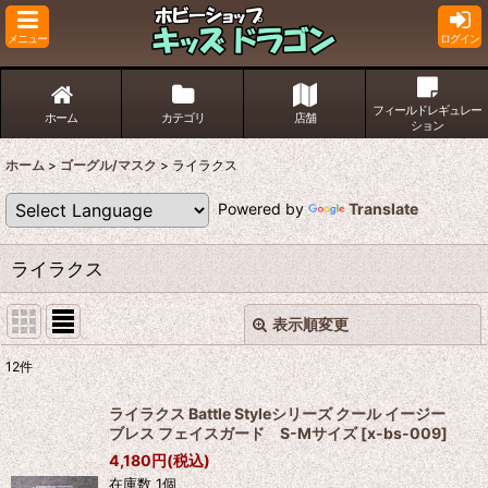
メニュー
ログイン
フィールドレギュレー
ホーム
カテゴリ
店舗
ション
ホーム
>
ゴーグル/マスク
>
ライラクス
Powered by
Translate
ライラクス
表示順変更
閉じる
12
件
表示数
:
ライラクス Battle Styleシリーズ クール イージー
ブレス フェイスガード S-Mサイズ
[
x-bs-009
]
並び順
:
4,180
円
(税込)
在庫数 1個