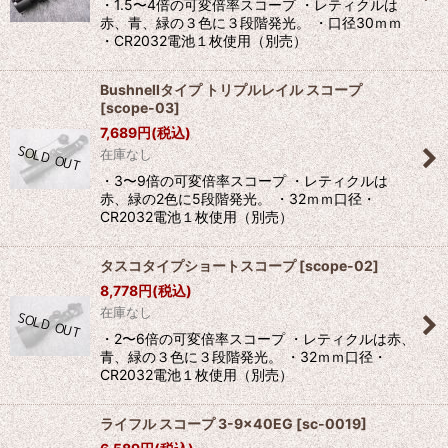
・1.5〜4倍の可変倍率スコープ ・レティクルは
絞り込む
赤、青、緑の３色に３段階発光。 ・口径30ｍｍ
・CR2032電池１枚使用（別売）
Bushnellタイプ トリプルレイル スコープ
[
scope-03
]
7,689
円
(税込)
在庫なし
・3〜9倍の可変倍率スコープ ・レティクルは
赤、緑の2色に5段階発光。 ・32ｍｍ口径・
CR2032電池１枚使用（別売）
タスコタイプショートスコープ
[
scope-02
]
8,778
円
(税込)
在庫なし
・2〜6倍の可変倍率スコープ ・レティクルは赤、
青、緑の３色に３段階発光。 ・32ｍｍ口径・
CR2032電池１枚使用（別売）
ライフル スコープ 3-9×40EG
[
sc-0019
]