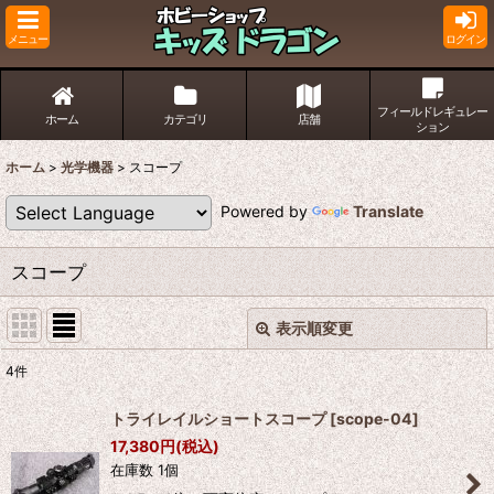
メニュー
ログイン
フィールドレギュレー
ホーム
カテゴリ
店舗
ション
ホーム
>
光学機器
>
スコープ
Powered by
Translate
スコープ
表示順変更
閉じる
4
件
表示数
:
トライレイルショートスコープ
[
scope-04
]
17,380
円
(税込)
並び順
:
在庫数 1個