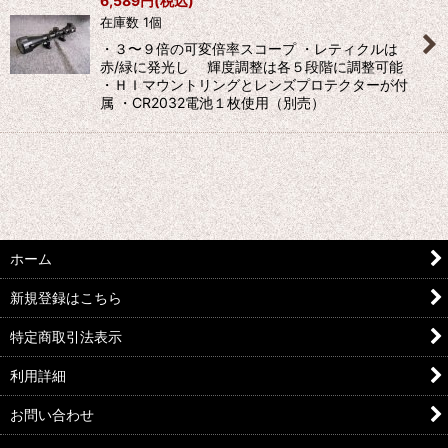
6,589
円
(税込)
在庫数 1個
・３〜９倍の可変倍率スコープ ・レティクルは
赤/緑に発光し 輝度調整は各５段階に調整可能
・ＨＩマウントリングとレンズプロテクターが付
属 ・CR2032電池１枚使用（別売）
ホーム
新規登録はこちら
特定商取引法表示
利用詳細
お問い合わせ