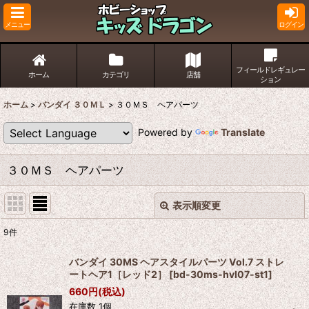
メニュー
ログイン
フィールドレギュレー
ホーム
カテゴリ
店舗
ション
ホーム
>
バンダイ ３０ＭＬ
>
３０ＭＳ ヘアパーツ
Powered by
Translate
３０ＭＳ ヘアパーツ
表示順変更
閉じる
9
件
表示数
:
バンダイ 30MS ヘアスタイルパーツ Vol.7 ストレ
ートヘア1［レッド2］
[
bd-30ms-hvl07-st1
]
並び順
:
660
円
(税込)
在庫数 1個