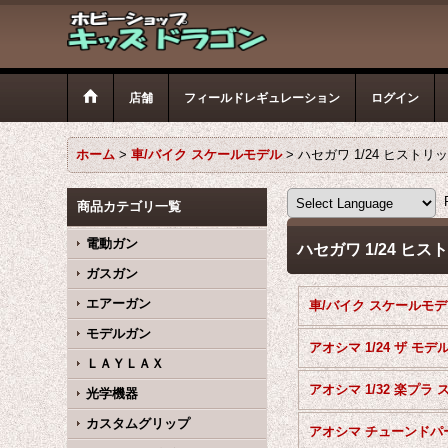
店舗
フィールドレギュレーション
ログイン
ホーム
>
車/バイク スケールモデル
>
ハセガワ 1/24 ヒスト
P
商品カテゴリ一覧
電動ガン
ハセガワ 1/24 ヒ
ガスガン
エアーガン
車
モデルガン
ＬＡＹＬＡＸ
光学機器
カスタムグリップ
アオシマ チューンドパ