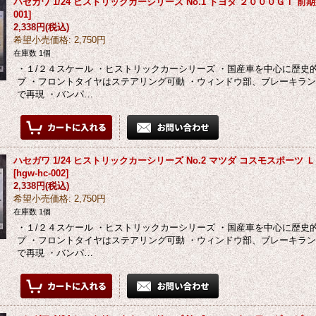
ハセガワ 1/24 ヒストリックカーシリーズ No.1 トヨタ ２０００ＧＴ 前期
001
]
2,338円
(税込)
希望小売価格
:
2,750円
在庫数 1個
・１/２４スケール ・ヒストリックカーシリーズ ・国産車を中心に歴史
プ ・フロントタイヤはステアリング可動 ・ウィンドウ部、ブレーキラ
で再現 ・バンパ…
ハセガワ 1/24 ヒストリックカーシリーズ No.2 マツダ コスモスポーツ 
[
hgw-hc-002
]
2,338円
(税込)
希望小売価格
:
2,750円
在庫数 1個
・１/２４スケール ・ヒストリックカーシリーズ ・国産車を中心に歴史
プ ・フロントタイヤはステアリング可動 ・ウィンドウ部、ブレーキラ
で再現 ・バンパ…