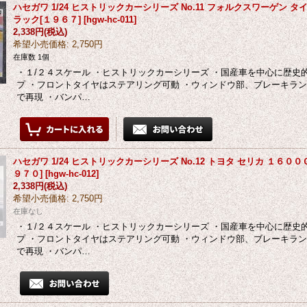
ハセガワ 1/24 ヒストリックカーシリーズ No.11 フォルクスワーゲン 
ラック[１９６７]
[
hgw-hc-011
]
2,338円
(税込)
希望小売価格
:
2,750円
在庫数 1個
・１/２４スケール ・ヒストリックカーシリーズ ・国産車を中心に歴史
プ ・フロントタイヤはステアリング可動 ・ウィンドウ部、ブレーキラ
で再現 ・バンパ…
ハセガワ 1/24 ヒストリックカーシリーズ No.12 トヨタ セリカ １６００
９７０]
[
hgw-hc-012
]
2,338円
(税込)
希望小売価格
:
2,750円
在庫なし
・１/２４スケール ・ヒストリックカーシリーズ ・国産車を中心に歴史
プ ・フロントタイヤはステアリング可動 ・ウィンドウ部、ブレーキラ
で再現 ・バンパ…