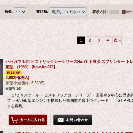
画像
:
並び順
:
表示方法
:
1
2
3
4
次
»
ハセガワ 1/24 ヒストリックカーシリーズNo.71 トヨタ スプリンター トレノ 
期型 （1983）
[
hgw-hc-071
]
2,992円
(税込)
希望小売価格
:
3,520円
在庫数 1個
・１/２４スケール ・ヒストリックカーシリーズ ・国産車を中心に歴史
プ ・4A-GE型エンジンを搭載した前期型の最上位グレード 「GT AP
クを再現…