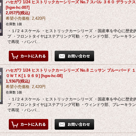
ハセガワ 1/24 ヒストリックカーシリーズ No.7 スバル ３６０ デラック
[
hgw-hc-007
]
2,057円
(税込)
希望小売価格
:
2,420円
在庫数 1個
・１/２４スケール ・ヒストリックカーシリーズ ・国産車を中心に歴史
プ ・フロントタイヤはステアリング可動 ・ウィンドウ部、ブレーキラ
で再現 ・バンパ…
ハセガワ 1/24 ヒストリックカーシリーズ No.8 ニッサン ブルーバード 
０ＷＴＫ[１９６９]
[
hgw-hc-08
]
1,936円
(税込)
希望小売価格
:
2,420円
在庫数 1個
・１/２４スケール ・ヒストリックカーシリーズ ・国産車を中心に歴史
プ ・フロントタイヤはステアリング可動 ・ウィンドウ部、ブレーキラ
で再現 ・バンパ…