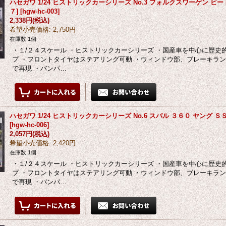
ハセガワ 1/24 ヒストリックカーシリーズ No.3 フォルクスワーゲン ビ
７]
[
hgw-hc-003
]
2,338円
(税込)
希望小売価格
:
2,750円
在庫数 1個
・１/２４スケール ・ヒストリックカーシリーズ ・国産車を中心に歴史
プ ・フロントタイヤはステアリング可動 ・ウィンドウ部、ブレーキラ
で再現 ・バンパ…
ハセガワ 1/24 ヒストリックカーシリーズ No.6 スバル ３６０ ヤング Ｓ
[
hgw-hc-006
]
2,057円
(税込)
希望小売価格
:
2,420円
在庫数 1個
・１/２４スケール ・ヒストリックカーシリーズ ・国産車を中心に歴史
プ ・フロントタイヤはステアリング可動 ・ウィンドウ部、ブレーキラ
で再現 ・バンパ…