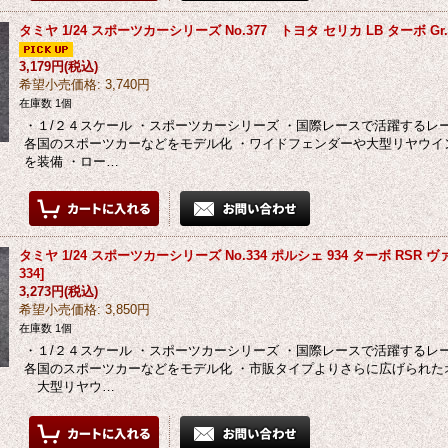
タミヤ 1/24 スポーツカーシリーズ No.377 トヨタ セリカ LB ターボ Gr.
3,179円
(税込)
希望小売価格
:
3,740円
在庫数 1個
・１/２４スケール ・スポーツカーシリーズ ・国際レースで活躍する
各国のスポーツカーなどをモデル化 ・ワイドフェンダーや大型リヤウイ
を装備 ・ロー…
タミヤ 1/24 スポーツカーシリーズ No.334 ポルシェ 934 ターボ RSR 
334
]
3,273円
(税込)
希望小売価格
:
3,850円
在庫数 1個
・１/２４スケール ・スポーツカーシリーズ ・国際レースで活躍する
各国のスポーツカーなどをモデル化 ・市販タイプよりさらに広げられた
大型リヤウ…