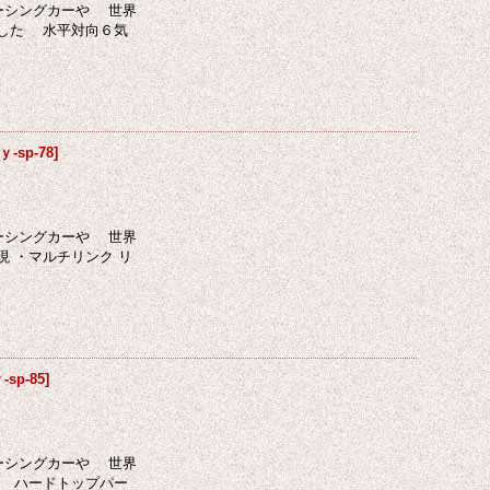
レーシングカーや 世界
備した 水平対向６気
-sp-78
]
レーシングカーや 世界
 ・マルチリンク リ
sp-85
]
レーシングカーや 世界
、 ハードトップパー