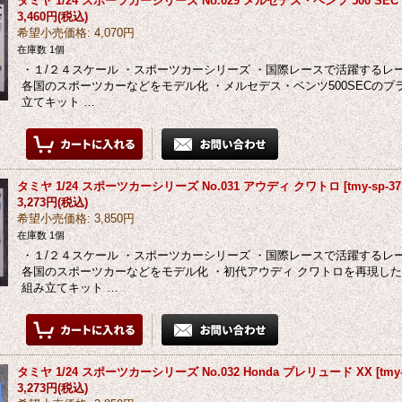
タミヤ 1/24 スポーツカーシリーズ No.029 メルセデス・ベンツ 500 SEC
3,460円
(税込)
希望小売価格
:
4,070円
在庫数 1個
・１/２４スケール ・スポーツカーシリーズ ・国際レースで活躍する
各国のスポーツカーなどをモデル化 ・メルセデス・ベンツ500SECの
立てキット …
タミヤ 1/24 スポーツカーシリーズ No.031 アウディ クワトロ
[
tmy-sp-37
3,273円
(税込)
希望小売価格
:
3,850円
在庫数 1個
・１/２４スケール ・スポーツカーシリーズ ・国際レースで活躍する
各国のスポーツカーなどをモデル化 ・初代アウディ クワトロを再現し
組み立てキット …
タミヤ 1/24 スポーツカーシリーズ No.032 Honda プレリュード XX
[
tmy
3,273円
(税込)