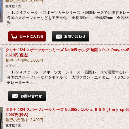
希望小売価格
:
3,850円
在庫数 1個
・１/２４スケール ・スポーツカーシリーズ ・国際レースで活躍する
各国のスポーツカーなどをモデル化 ・全長180mm、全幅82mm、全高53m
列…
タミヤ 1/24 スポーツカーシリーズ No.045 ホンダ 無限ＣＲ-Ｘ
[
tmy-sp-4
2,618円
(税込)
希望小売価格
:
3,080円
在庫なし
・１/２４スケール ・スポーツカーシリーズ ・国際レースで活躍する
各国のスポーツカーなどをモデル化 ・大型フロントエアダム、リヤスポ
チレーターを上…
タミヤ 1/24 スポーツカーシリーズ No.065 ポルシェ ９５９
[
ｔｍｙ-sp-6
2,057円
(税込)
希望小売価格
:
2,420円
在庫数 1個