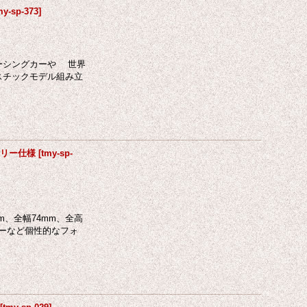
my-sp-373
]
レーシングカーや 世界
ラスチックモデル組み立
ラリー仕様
[
tmy-sp-
m、全幅74mm、全高
ラーなど個性的なフォ