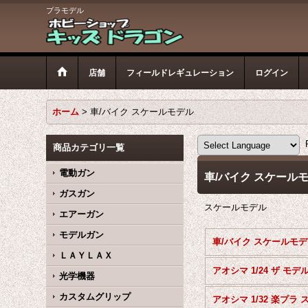
プラモデル
店舗
フィールドレギュレーション
ログイン
ホーム
>
車/バイク スケールモデル
P
商品カテゴリ一覧
電動ガン
車/バイク スケール
ガスガン
スケールモデル
エアーガン
モデルガン
車
ＬＡＹＬＡＸ
光学機器
カスタムグリップ