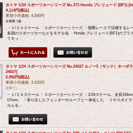
タミヤ 1/24 スポーツカーシリーズ No.373 Honda プレリュード (BF1)
[
t
4,114円
(税込)
希望小売価格
:
4,840円
在庫数 1個
・１/２４スケール ・スポーツカーシリーズ ・国際レースで活躍する
各国のスポーツカーなどをモデル化 ・Honda プレリュード(BF1)のプ
てキッ…
タミヤ 1/24 スポーツカーシリーズ No.24027 ルノー5（サンク）ターボ
24027
]
2,992円
(税込)
希望小売価格
:
3,520円
在庫なし
・１/２４スケール ・スポーツカーシリーズ ・1/24スケール。全長156m
57mm。 ・張り出したフェンダーやルーフと一体化した リヤスポイ
ルムを…