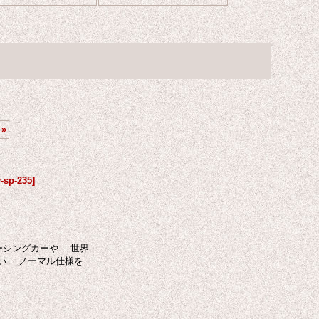
»
-sp-235
]
レーシングカーや 世界
ない ノーマル仕様を