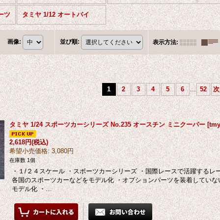
ーツ
タミヤ 1/12 オートバイ
画像
:
並び順
:
表示方法
:
1
2
3
4
5
6
...
52
次
タミヤ 1/24 スポーツカーシリーズ No.235 オースチン ミニクーパー
[
tmy
2,618円
(税込)
希望小売価格
:
3,080円
在庫数 1個
・１/２４スケール ・スポーツカーシリーズ ・国際レースで活躍する
各国のスポーツカーなどをモデル化 ・オプションパーツを装着してい
モデル化 ・…