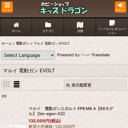
メニュー
ログイン
フィールドレギュレー
ホーム
カテゴリ
店舗
ション
ホーム
>
電動ガン
>
マルイ 電動ガン EVOLT
Powered by
Translate
マルイ 電動ガン EVOLT
表示順変更
閉じる
2
件
表示数
:
マルイ 電動ガンエボルト FPR MK 4【RSモデ
ル】
[
tm-egev-02
]
並び順
:
132,000
円
(税込)
希望小売価格
:
132,000
円