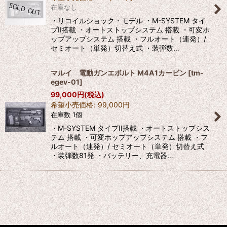
在庫なし
絞り込む
・リコイルショック・モデル ・M-SYSTEM タイ
プII搭載 ・オートストップシステム 搭載 ・可変ホ
ップアップシステム 搭載 ・フルオート（連発）/
セミオート（単発）切替え式 ・装弾数…
マルイ 電動ガンエボルト M4A1カービン
[
tm-
egev-01
]
99,000
円
(税込)
希望小売価格
:
99,000
円
在庫数 1個
・M-SYSTEM タイプII搭載 ・オートストップシス
テム 搭載 ・可変ホップアップシステム 搭載 ・フ
ルオート（連発）/ セミオート（単発）切替え式
・装弾数81発 ・バッテリー、充電器…