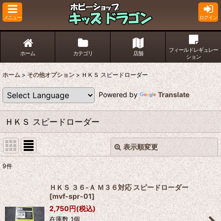
メニュー
ログイン
フィールドレギュレー
ホーム
カテゴリ
店舗
ション
ホーム
>
その他オプション
>
ＨＫＳ スピードローダー
Powered by
Translate
ＨＫＳ スピードローダー
表示順変更
閉じる
9
件
表示数
:
ＨＫＳ ３６-Ａ Ｍ３６対応 スピードローダー
[
mvf-spr-01
]
並び順
:
2,750
円
(税込)
在庫数 1個