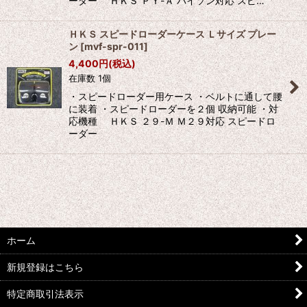
ーダー ＨＫＳ ＰＹ-Ａ パイソン対応 スピ…
ＨＫＳ スピードローダーケース Ｌサイズ プレー
ン
[
mvf-spr-011
]
4,400
円
(税込)
在庫数 1個
・スピードローダー用ケース ・ベルトに通して腰
に装着 ・スピードローダーを２個 収納可能 ・対
応機種 ＨＫＳ ２９-Ｍ Ｍ２９対応 スピードロ
ーダー
ホーム
新規登録はこちら
特定商取引法表示