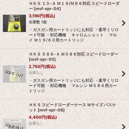
ＨＫＳ １０-Ａ Ｍ１９/Ｍ６６対応 スピードローダ
ー
[
mvf-spr-04
]
3,190
円
(税込)
在庫数 1個
・ガスガン用カートリッジにも対応 ・素早くリロ
ード可能 ・対応機種 キャロムショット マル
イ Ｍ１９/６０用カートリッジ
ＨＫＳ ５８６-Ａ Ｍ５８６対応 スピードローダー
[
mvf-spr-05
]
2,750
円
(税込)
在庫なし
・ガスガン用カートリッジにも対応 ・素早くリロ
ード可能 ・対応機種 マルシン Ｍ５８６用カー
トリッジ
ＨＫＳ スピードローダーケース Ｍサイズ バスケ
ット
[
mvf-spr-08
]
4,400
円
(税込)
在庫なし