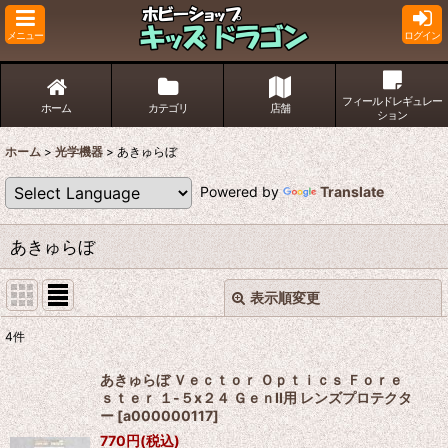
メニュー
ログイン
フィールドレギュレー
ホーム
カテゴリ
店舗
ション
ホーム
>
光学機器
>
あきゅらぼ
Powered by
Translate
あきゅらぼ
表示順変更
閉じる
4
件
表示数
:
あきゅらぼ Ｖｅｃｔｏｒ Ｏｐｔｉｃｓ Ｆｏｒｅ
ｓｔｅｒ １-５x２４ ＧｅｎII用 レンズプロテクタ
並び順
:
ー
[
a000000117
]
770
円
(税込)