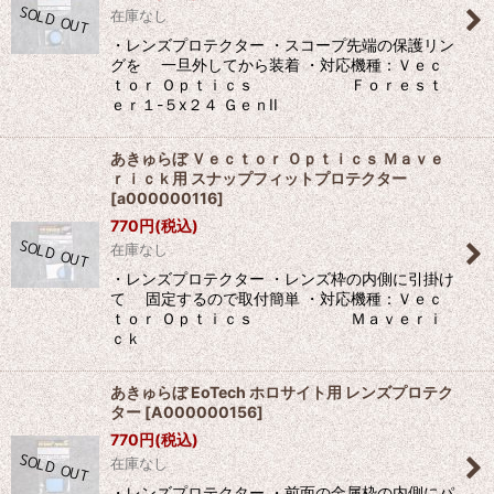
在庫なし
絞り込む
・レンズプロテクター ・スコープ先端の保護リン
グを 一旦外してから装着 ・対応機種：Ｖｅｃ
ｔｏｒ Ｏｐｔｉｃｓ Ｆｏｒｅｓｔ
ｅｒ１-５x２４ ＧｅｎII
あきゅらぼ Ｖｅｃｔｏｒ Ｏｐｔｉｃｓ Ｍａｖｅ
ｒｉｃｋ用 スナップフィットプロテクター
[
a000000116
]
770
円
(税込)
在庫なし
・レンズプロテクター ・レンズ枠の内側に引掛け
て 固定するので取付簡単 ・対応機種：Ｖｅｃ
ｔｏｒ Ｏｐｔｉｃｓ Ｍａｖｅｒｉ
ｃｋ
あきゅらぼ EoTech ホロサイト用 レンズプロテク
ター
[
A000000156
]
770
円
(税込)
在庫なし
・レンズプロテクター ・前面の金属枠の内側にパ