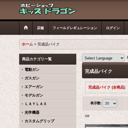
店舗
フィールドレギュレーション
ログイン
ホーム
>
完成品バイク
P
商品カテゴリ一覧
電動ガン
完成品バイク
ガスガン
エアーガン
完成品バイク (全商品)
モデルガン
表示数
:
ＬＡＹＬＡＸ
光学機器
3
件
カスタムグリップ