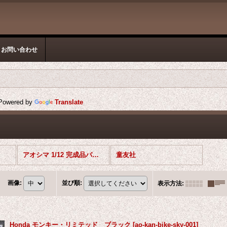
お問い合わせ
owered by
Translate
アオシマ 1/12 完成品バイク
童友社
画像
:
並び順
:
表示方法
:
Honda モンキー・リミテッド ブラック
[
ao-kan-bike-sky-001
]