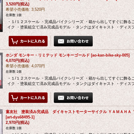
3,520円
(税込)
希望小売価格
:
3,520円
在庫数 1個
・１/１２スケール ・完成品バイクシリーズ ・箱から出してすぐに飾る
イク ・塗装組立て済み完成品モデル ・タンクはダイキャスト ・ディス
ホンダ モンキー・リミテッド モンキーゴールド
[
ao-kan-bike-sky-005
]
4,070円
(税込)
希望小売価格
:
4,070円
在庫数 1個
・１/１２スケール ・完成品バイクシリーズ ・箱から出してすぐに飾る
イク ・塗装組立て済み完成品モデル ・タンクはダイキャスト ・ディス
童友社 塗装済み完成品 ダイキャストモーターサイクル ＹＡＭＡＨＡ 
[
art-dys68495-1
]
2,970円
(税込)
在庫数 1個