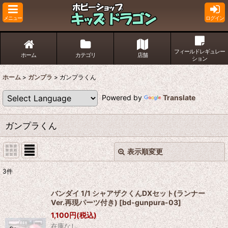
メニュー
ログイン
フィールドレギュレー
ホーム
カテゴリ
店舗
ション
ホーム
>
ガンプラ
>
ガンプラくん
Powered by
Translate
ガンプラくん
表示順変更
閉じる
3
件
表示数
:
バンダイ 1/1 シャアザクくんDXセット(ランナー
Ver.再現パーツ付き)
[
bd-gunpura-03
]
並び順
:
1,100
円
(税込)
在庫なし