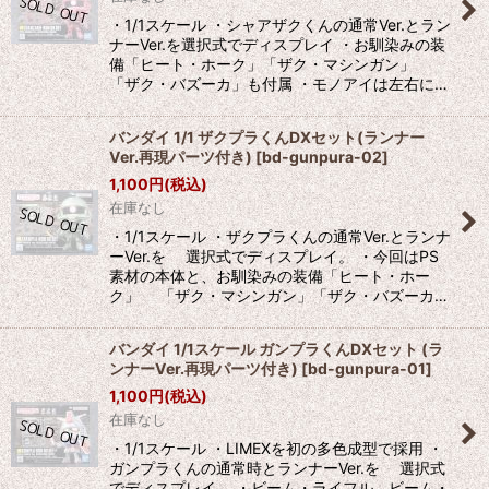
絞り込む
・1/1スケール ・シャアザクくんの通常Ver.とラン
ナーVer.を選択式でディスプレイ ・お馴染みの装
備「ヒート・ホーク」「ザク・マシンガン」
「ザク・バズーカ」も付属 ・モノアイは左右に…
バンダイ 1/1 ザクプラくんDXセット(ランナー
Ver.再現パーツ付き)
[
bd-gunpura-02
]
1,100
円
(税込)
在庫なし
・1/1スケール ・ザクプラくんの通常Ver.とランナ
ーVer.を 選択式でディスプレイ。 ・今回はPS
素材の本体と、お馴染みの装備「ヒート・ホー
ク」 「ザク・マシンガン」「ザク・バズーカ…
バンダイ 1/1スケール ガンプラくんDXセット (ラ
ンナーVer.再現パーツ付き)
[
bd-gunpura-01
]
1,100
円
(税込)
在庫なし
・1/1スケール ・LIMEXを初の多色成型で採用 ・
ガンプラくんの通常時とランナーVer.を 選択式
でディスプレイ。 ・ビーム・ライフル、ビーム・