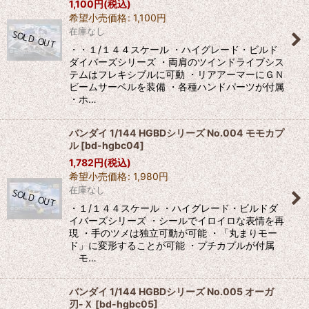
1,100
円
(税込)
希望小売価格
:
1,100
円
在庫なし
・・１/１４４スケール ・ハイグレード・ビルド
ダイバーズシリーズ ・両肩のツインドライブシス
テムはフレキシブルに可動 ・リアアーマーにＧＮ
ビームサーベルを装備 ・各種ハンドパーツが付属
・ホ…
バンダイ 1/144 HGBDシリーズ No.004 モモカプ
ル
[
bd-hgbc04
]
1,782
円
(税込)
希望小売価格
:
1,980
円
在庫なし
・１/１４４スケール ・ハイグレード・ビルドダ
イバーズシリーズ ・シールでイロイロな表情を再
現 ・手のツメは独立可動が可能 ・「丸まりモー
ド」に変形することが可能 ・プチカプルが付属
モ…
バンダイ 1/144 HGBDシリーズ No.005 オーガ
刃-Ｘ
[
bd-hgbc05
]