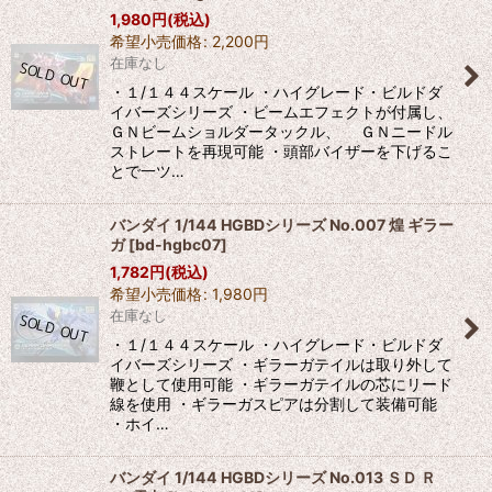
1,980
円
(税込)
希望小売価格
:
2,200
円
在庫なし
・１/１４４スケール ・ハイグレード・ビルドダ
イバーズシリーズ ・ビームエフェクトが付属し、
ＧＮビームショルダータックル、 ＧＮニードル
ストレートを再現可能 ・頭部バイザーを下げるこ
とで一ツ…
バンダイ 1/144 HGBDシリーズ No.007 煌 ギラー
ガ
[
bd-hgbc07
]
1,782
円
(税込)
希望小売価格
:
1,980
円
在庫なし
・１/１４４スケール ・ハイグレード・ビルドダ
イバーズシリーズ ・ギラーガテイルは取り外して
鞭として使用可能 ・ギラーガテイルの芯にリード
線を使用 ・ギラーガスピアは分割して装備可能
・ホイ…
バンダイ 1/144 HGBDシリーズ No.013 ＳＤ Ｒ