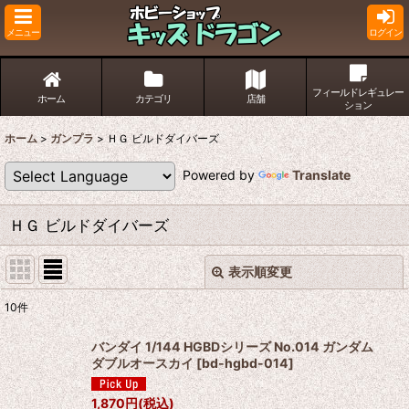
メニュー
ログイン
フィールドレギュレー
ホーム
カテゴリ
店舗
ション
ホーム
>
ガンプラ
>
ＨＧ ビルドダイバーズ
Powered by
Translate
ＨＧ ビルドダイバーズ
表示順変更
閉じる
10
件
表示数
:
バンダイ 1/144 HGBDシリーズ No.014 ガンダム
ダブルオースカイ
[
bd-hgbd-014
]
並び順
:
1,870
円
(税込)