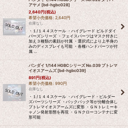
アヤメ
[
bd-hgbc028
]
2,640
円
(税込)
希望小売価格
:
2,640
円
在庫なし
・１/１４４スケール ・ハイグレード ビルドダイ
バーズシリーズ ・フェイスパーツはマスク付きに
加え３種類の素顔が付属 ・選択式により上半身の
みのディスプレイも可能 ・各種ハンドパーツが付
属 …
バンダイ 1/144 HGBCシリーズ No.039 プトレマ
イオスアームズ
[
bd-hgbc039
]
891
円
(税込)
希望小売価格
:
990
円
在庫なし
・１/１４４スケール ・ハイグレード・ビルダー
ズパーツシリーズ ・バックパック等が分離合体し
プトレマイオスアームズに変形 ・ＧＮトレミーキ
ャノン発射形態を再現 ・ＧＮクローコンテナに変
形可能