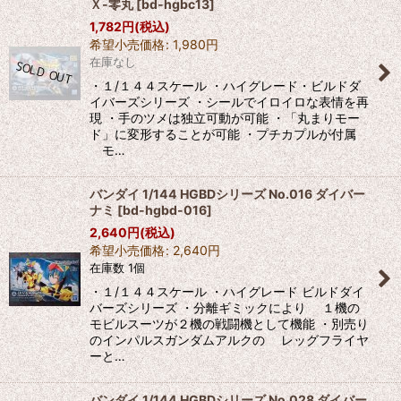
Ｘ-零丸
[
bd-hgbc13
]
1,782
円
(税込)
希望小売価格
:
1,980
円
在庫なし
・１/１４４スケール ・ハイグレード・ビルドダ
イバーズシリーズ ・シールでイロイロな表情を再
現 ・手のツメは独立可動が可能 ・「丸まりモー
ド」に変形することが可能 ・プチカプルが付属
モ…
バンダイ 1/144 HGBDシリーズ No.016 ダイバー
ナミ
[
bd-hgbd-016
]
2,640
円
(税込)
希望小売価格
:
2,640
円
在庫数 1個
・１/１４４スケール ・ハイグレード ビルドダイ
バーズシリーズ ・分離ギミックにより １機の
モビルスーツが２機の戦闘機として機能 ・別売り
のインパルスガンダムアルクの レッグフライヤ
ーと…
バンダイ 1/144 HGBDシリーズ No.028 ダイバー