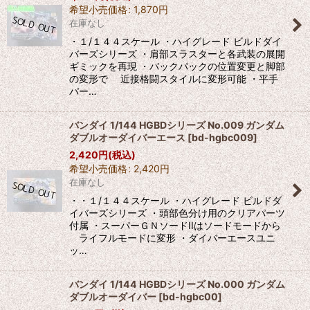
希望小売価格
:
1,870
円
絞り込む
在庫なし
・１/１４４スケール ・ハイグレード ビルドダイ
バーズシリーズ ・肩部スラスターと各武装の展開
ギミックを再現 ・バックパックの位置変更と脚部
の変形で 近接格闘スタイルに変形可能 ・平手
パー…
バンダイ 1/144 HGBDシリーズ No.009 ガンダム
ダブルオーダイバーエース
[
bd-hgbc009
]
2,420
円
(税込)
希望小売価格
:
2,420
円
在庫なし
・・１/１４４スケール ・ハイグレード ビルドダ
イバーズシリーズ ・頭部色分け用のクリアパーツ
付属 ・スーパーＧＮソードIIはソードモードから
ライフルモードに変形 ・ダイバーエースユニ
ッ…
バンダイ 1/144 HGBDシリーズ No.000 ガンダム
ダブルオーダイバー
[
bd-hgbc00
]