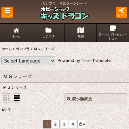
ガンプラ マスターグレード
メニュー
ログイン
フィールドレギュレー
ホーム
カテゴリ
店舗
ション
ホーム
>
ガンプラ
>
ＭＧシリーズ
Powered by
Translate
ＭＧシリーズ
ＭＧシリーズ
表示順変更
閉じる
183
件
表示数
:
1
2
3
4
次
»