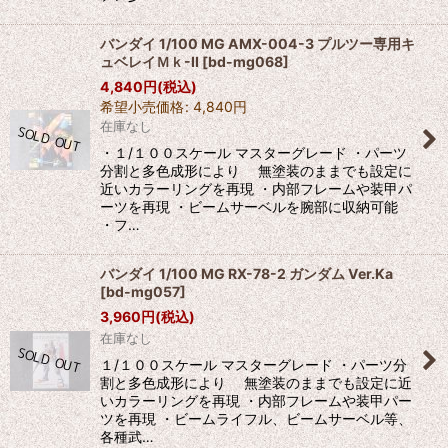
バンダイ 1/100 MG AMX-004-3 プルツー専用キ
ュベレイＭｋ-II
[
bd-mg068
]
4,840
円
(税込)
希望小売価格
:
4,840
円
在庫なし
・１/１００スケール マスターグレード ・パーツ
分割と多色成形により 無塗装のままでも設定に
近いカラーリングを再現 ・内部フレームや装甲パ
ーツを再現 ・ビームサーベルを腕部に収納可能
・フ…
バンダイ 1/100 MG RX-78-2 ガンダム Ver.Ka
[
bd-mg057
]
3,960
円
(税込)
在庫なし
１/１００スケール マスターグレード ・パーツ分
割と多色成形により 無塗装のままでも設定に近
いカラーリングを再現 ・内部フレームや装甲パー
ツを再現 ・ビームライフル、ビームサーベル等、
各種武…