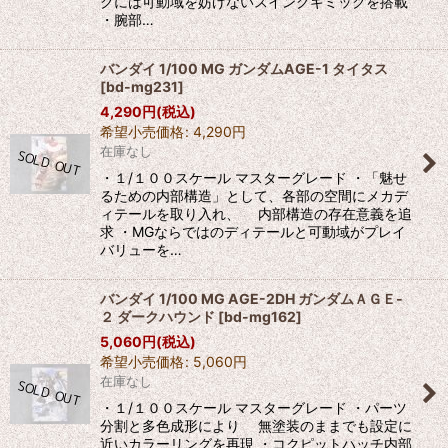
クには可動域を妨げないスイングギミックを搭載
・腕部…
バンダイ 1/100 MG ガンダムAGE-1 タイタス
[
bd-mg231
]
4,290
円
(税込)
希望小売価格
:
4,290
円
在庫なし
・１/１００スケール マスターグレード ・「魅せ
るための内部構造」として、各部の空間にメカデ
ィテールを取り入れ、 内部構造の存在意義を追
求 ・MGならではのディテールと可動域がプレイ
バリューを…
バンダイ 1/100 MG AGE-2DH ガンダムＡＧＥ-
２ ダークハウンド
[
bd-mg162
]
5,060
円
(税込)
希望小売価格
:
5,060
円
在庫なし
・１/１００スケール マスターグレード ・パーツ
分割と多色成形により 無塗装のままでも設定に
近いカラーリングを再現 ・コクピットハッチ内部