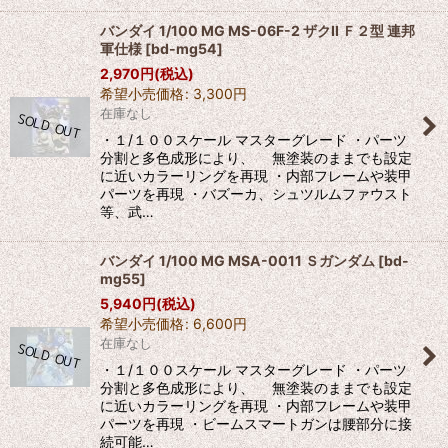
バンダイ 1/100 MG MS-06F-2 ザクII Ｆ２型 連邦
軍仕様
[
bd-mg54
]
2,970
円
(税込)
希望小売価格
:
3,300
円
在庫なし
・１/１００スケール マスターグレード ・パーツ
分割と多色成形により、 無塗装のままでも設定
に近いカラーリングを再現 ・内部フレームや装甲
パーツを再現 ・バズーカ、シュツルムファウスト
等、武…
バンダイ 1/100 MG MSA-0011 Ｓガンダム
[
bd-
mg55
]
5,940
円
(税込)
希望小売価格
:
6,600
円
在庫なし
・１/１００スケール マスターグレード ・パーツ
分割と多色成形により、 無塗装のままでも設定
に近いカラーリングを再現 ・内部フレームや装甲
パーツを再現 ・ビームスマートガンは腰部分に接
続可能…