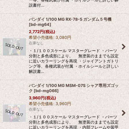
説書付…
バンダイ 1/100 MG RX-78-5 ガンダム５号機
[
bd-mg64
]
2,772
円
(税込)
希望小売価格
:
3,080
円
在庫なし
・１/１００スケール マスターグレード ・パーツ
分割と多色成形により、 無塗装のままでも設定
に近いカラーリングを再現 ・ジャイアントガトリ
ング等、各種武装が付属 ・ホイルシールと詳しい
解説書…
バンダイ 1/100 MG MSM-07S シャア専用ズゴッ
ク
[
bd-mg066
]
3,960
円
(税込)
希望小売価格
:
3,960
円
在庫なし
・１/１００スケール マスターグレード ・パーツ
分割と多色成形により、 無塗装のままでも設定
に近いカラーリングを再現 ・内部フレームや装甲