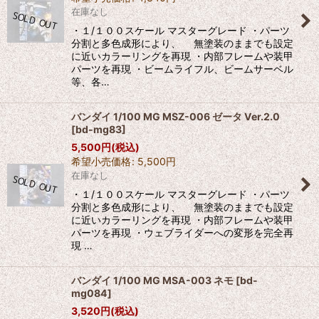
在庫なし
・１/１００スケール マスターグレード ・パーツ
分割と多色成形により、 無塗装のままでも設定
に近いカラーリングを再現 ・内部フレームや装甲
パーツを再現 ・ビームライフル、ビームサーベル
等、各…
バンダイ 1/100 MG MSZ-006 ゼータ Ver.2.0
[
bd-mg83
]
5,500
円
(税込)
希望小売価格
:
5,500
円
在庫なし
・１/１００スケール マスターグレード ・パーツ
分割と多色成形により、 無塗装のままでも設定
に近いカラーリングを再現 ・内部フレームや装甲
パーツを再現 ・ウェブライダーへの変形を完全再
現 …
バンダイ 1/100 MG MSA-003 ネモ
[
bd-
mg084
]
3,520
円
(税込)