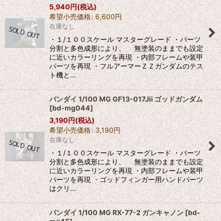
5,940
円
(税込)
希望小売価格
:
6,600
円
在庫なし
・１/１００スケール マスターグレード ・パーツ
分割と多色成形により、 無塗装のままでも設定
に近いカラーリングを再現 ・内部フレームや装甲
パーツを再現 ・フルアーマーＺＺガンダムのテス
ト機と…
バンダイ 1/100 MG GF13-017Jii ゴッドガンダム
[
bd-mg044
]
3,190
円
(税込)
希望小売価格
:
3,190
円
在庫なし
・１/１００スケール マスターグレード ・パーツ
分割と多色成形により、 無塗装のままでも設定
に近いカラーリングを再現 ・内部フレームや装甲
パーツを再現 ・ゴッドフィンガー用ハンドパーツ
はクリ…
バンダイ 1/100 MG RX-77-2 ガンキャノン
[
bd-