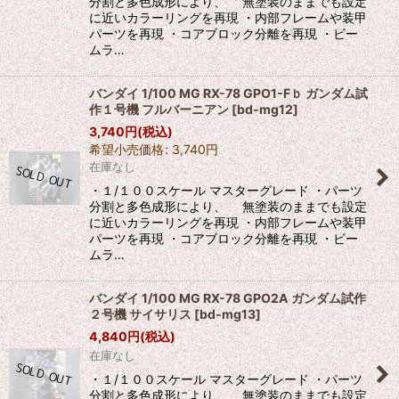
分割と多色成形により、 無塗装のままでも設定
に近いカラーリングを再現 ・内部フレームや装甲
パーツを再現 ・コアブロック分離を再現 ・ビー
ムラ…
バンダイ 1/100 MG RX-78 GPO1-Fｂ ガンダム試
作１号機 フルバーニアン
[
bd-mg12
]
3,740
円
(税込)
希望小売価格
:
3,740
円
在庫なし
・１/１００スケール マスターグレード ・パーツ
分割と多色成形により、 無塗装のままでも設定
に近いカラーリングを再現 ・内部フレームや装甲
パーツを再現 ・コアブロック分離を再現 ・ビー
ムラ…
バンダイ 1/100 MG RX-78 GPO2A ガンダム試作
２号機 サイサリス
[
bd-mg13
]
4,840
円
(税込)
在庫なし
・１/１００スケール マスターグレード ・パーツ
分割と多色成形により、 無塗装のままでも設定