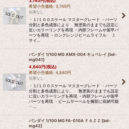
3,740
円
(税込)
希望小売価格
:
3,740
円
在庫なし
・１/１００スケール マスターグレード ・パーツ
分割と多色成形により 無塗装のままでも設定に
近いカラーリングを再現 ・内部フレームや装甲パ
ーツを再現 ・ロングレンジビームライフル ミ
サイ…
バンダイ 1/100 MG AMX-004 キュベレイ
[
bd-
mg041
]
4,840
円
(税込)
希望小売価格
:
4,840
円
在庫なし
・１/１００スケール マスターグレード ・パーツ
分割と多色成形により、 無塗装のままでも設定
に近いカラーリングを再現 ・内部フレームや装甲
パーツを再現 ・ビームサーベルを腕部に収納可能
・…
バンダイ 1/100 MG FA-010A ＦＡＺＺ
[
bd-
mg42
]