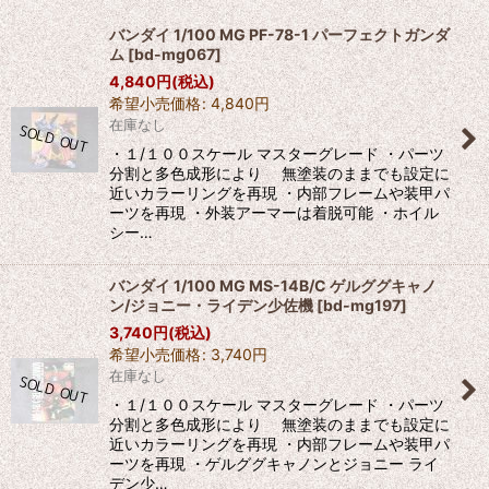
並び順
:
バンダイ 1/100 MG PF-78-1 パーフェクトガンダ
ム
[
bd-mg067
]
絞り込む
4,840
円
(税込)
希望小売価格
:
4,840
円
在庫なし
・１/１００スケール マスターグレード ・パーツ
分割と多色成形により 無塗装のままでも設定に
近いカラーリングを再現 ・内部フレームや装甲パ
ーツを再現 ・外装アーマーは着脱可能 ・ホイル
シー…
バンダイ 1/100 MG MS-14B/C ゲルググキャノ
ン/ジョニー・ライデン少佐機
[
bd-mg197
]
3,740
円
(税込)
希望小売価格
:
3,740
円
在庫なし
・１/１００スケール マスターグレード ・パーツ
分割と多色成形により 無塗装のままでも設定に
近いカラーリングを再現 ・内部フレームや装甲パ
ーツを再現 ・ゲルググキャノンとジョニー ライ
デン少…