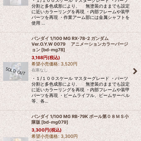
・１/１００スケール マスターグレード ・パーツ
分割と多色成形により、 無塗装のままでも設定
に近いカラーリングを再現 ・内部フレームや装甲
パーツを再現 ・作業アーム部には金属シャフトを
使用 …
バンダイ 1/100 MG RX-78-2 ガンダム
Ver.O.Y.W 0079 アニメーションカラーバージ
ョン
[
bd-mg78
]
3,168
円
(税込)
希望小売価格
:
3,520
円
在庫なし
・１/１００スケール マスターグレード ・パーツ
分割と多色成形により、 無塗装のままでも設定
に近いカラーリングを再現 ・内部フレームや装甲
パーツを再現 ・ビームライフル、ビームサーベル
等、各…
バンダイ 1/100 MG RB-79K ボール第０８ＭＳ小
隊版
[
bd-mg079
]
3,300
円
(税込)
希望小売価格
:
3,300
円