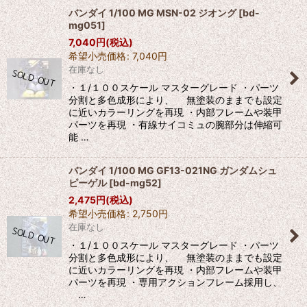
バンダイ 1/100 MG MSN-02 ジオング
[
bd-
mg051
]
7,040
円
(税込)
希望小売価格
:
7,040
円
在庫なし
・１/１００スケール マスターグレード ・パーツ
分割と多色成形により、 無塗装のままでも設定
に近いカラーリングを再現 ・内部フレームや装甲
パーツを再現 ・有線サイコミュの腕部分は伸縮可
能 …
バンダイ 1/100 MG GF13-021NG ガンダムシュ
ピーゲル
[
bd-mg52
]
2,475
円
(税込)
希望小売価格
:
2,750
円
在庫なし
・１/１００スケール マスターグレード ・パーツ
分割と多色成形により、 無塗装のままでも設定
に近いカラーリングを再現 ・内部フレームや装甲
パーツを再現 ・専用アクションフレーム採用し、
…