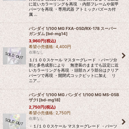
に近いカラーリングを再現 ・内部フレームや装甲
パーツを再現 ・専用武器 アトミックバズーカ付
属 …
バンダイ 1/100 MG FXA-05D/RX-178 スーパー
ガンダム
[
bd-mg14
]
3,960
円
(税込)
希望小売価格
:
4,400
円
在庫なし
１/１００スケール マスターグレード ・パーツ分
割と多色成形により 無塗装のままでも設定に近
いカラーリングを再現 ・頭部カメラ部分はクリア
パーツで再現 ・開閉式コックピットに加え リ
ニア…
バンダイ 1/100 MG バンダイ 1/100 MG MS-05B
ザクI
[
bd-mg18
]
2,750
円
(税込)
希望小売価格
:
2,750
円
在庫なし
・１/１００スケール マスターグレード ・パーツ