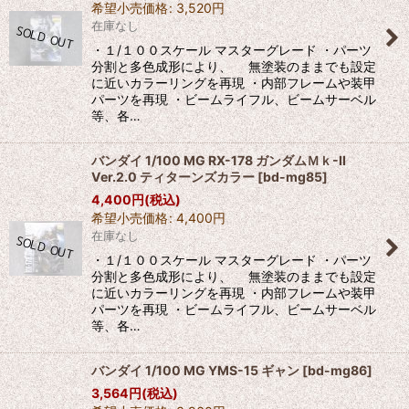
希望小売価格
:
3,520
円
在庫なし
・１/１００スケール マスターグレード ・パーツ
分割と多色成形により、 無塗装のままでも設定
に近いカラーリングを再現 ・内部フレームや装甲
パーツを再現 ・ビームライフル、ビームサーベル
等、各…
バンダイ 1/100 MG RX-178 ガンダムＭｋ-II
Ver.2.0 ティターンズカラー
[
bd-mg85
]
4,400
円
(税込)
希望小売価格
:
4,400
円
在庫なし
・１/１００スケール マスターグレード ・パーツ
分割と多色成形により、 無塗装のままでも設定
に近いカラーリングを再現 ・内部フレームや装甲
パーツを再現 ・ビームライフル、ビームサーベル
等、各…
バンダイ 1/100 MG YMS-15 ギャン
[
bd-mg86
]
3,564
円
(税込)