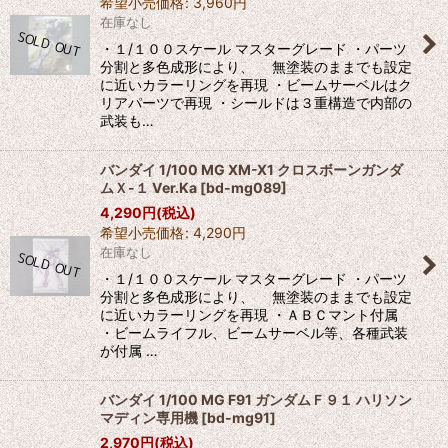
希望小売価格
:
3,960
円
在庫なし
・１/１００スケール マスターグレード ・パーツ
分割と多色成形により、 無塗装のままでも設定
に近いカラーリングを再現 ・ビームサーベルはク
リアパーツで再現 ・シールドは３重構造で内部の
武装も…
バンダイ 1/100 MG XM-X1 クロスボーンガンダ
ムＸ-１ Ver.Ka
[
bd-mg089
]
4,290
円
(税込)
希望小売価格
:
4,290
円
在庫なし
・１/１００スケール マスターグレード ・パーツ
分割と多色成形により、 無塗装のままでも設定
に近いカラーリングを再現 ・ＡＢＣマント付属
・ビームライフル、ビームサーベル等、各種武装
が付属 …
バンダイ 1/100 MG F91 ガンダムＦ９１ ハリソン
マディン専用機
[
bd-mg91
]
2,970
円
(税込)