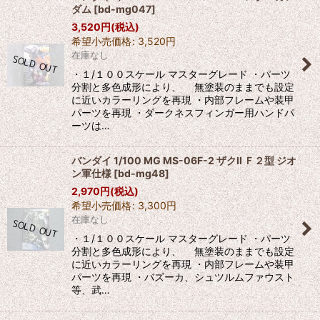
ダム
[
bd-mg047
]
3,520
円
(税込)
希望小売価格
:
3,520
円
在庫なし
・１/１００スケール マスターグレード ・パーツ
分割と多色成形により、 無塗装のままでも設定
に近いカラーリングを再現 ・内部フレームや装甲
パーツを再現 ・ダークネスフィンガー用ハンドパ
ーツは…
バンダイ 1/100 MG MS-06F-2 ザクII Ｆ２型 ジオ
ン軍仕様
[
bd-mg48
]
2,970
円
(税込)
希望小売価格
:
3,300
円
在庫なし
・１/１００スケール マスターグレード ・パーツ
分割と多色成形により、 無塗装のままでも設定
に近いカラーリングを再現 ・内部フレームや装甲
パーツを再現 ・バズーカ、シュツルムファウスト
等、武…