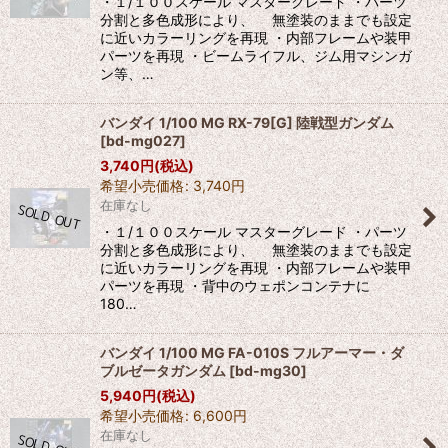
・１/１００スケール マスターグレード ・パーツ
分割と多色成形により、 無塗装のままでも設定
に近いカラーリングを再現 ・内部フレームや装甲
パーツを再現 ・ビームライフル、ジム用マシンガ
ン等、…
バンダイ 1/100 MG RX-79[G] 陸戦型ガンダム
[
bd-mg027
]
3,740
円
(税込)
希望小売価格
:
3,740
円
在庫なし
・１/１００スケール マスターグレード ・パーツ
分割と多色成形により、 無塗装のままでも設定
に近いカラーリングを再現 ・内部フレームや装甲
パーツを再現 ・背中のウェポンコンテナに
180…
バンダイ 1/100 MG FA-010S フルアーマー・ダ
ブルゼータガンダム
[
bd-mg30
]
5,940
円
(税込)
希望小売価格
:
6,600
円
在庫なし