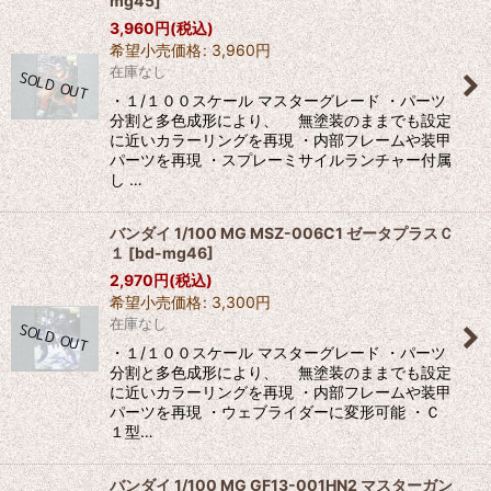
mg45
]
3,960
円
(税込)
希望小売価格
:
3,960
円
在庫なし
・１/１００スケール マスターグレード ・パーツ
分割と多色成形により、 無塗装のままでも設定
に近いカラーリングを再現 ・内部フレームや装甲
パーツを再現 ・スプレーミサイルランチャー付属
し …
バンダイ 1/100 MG MSZ-006C1 ゼータプラスＣ
１
[
bd-mg46
]
2,970
円
(税込)
希望小売価格
:
3,300
円
在庫なし
・１/１００スケール マスターグレード ・パーツ
分割と多色成形により、 無塗装のままでも設定
に近いカラーリングを再現 ・内部フレームや装甲
パーツを再現 ・ウェブライダーに変形可能 ・Ｃ
１型…
バンダイ 1/100 MG GF13-001HN2 マスターガン