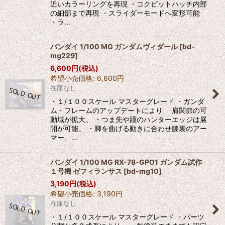
近いカラーリングを再現 ・コクピットハッチ内部
の細部まで再現 ・スライダーモードへ変形可能
・ラ…
バンダイ 1/100 MG ガンダムヴィダール
[
bd-
mg229
]
6,600
円
(税込)
希望小売価格
:
6,600
円
在庫なし
・１/１００スケール マスターグレード ・ガンダ
ム・フレームのアップデートにより 肩関節の可
動域が拡大。 ・つま先や踵のハンターエッジは展
開が可能。 ・脚を曲げる動きに合わせ膝裏のアー
マー、…
バンダイ 1/100 MG RX-78-GPO1 ガンダム試作
１号機 ゼフィランサス
[
bd-mg10
]
3,190
円
(税込)
希望小売価格
:
3,190
円
在庫なし
・１/１００スケール マスターグレード ・パーツ