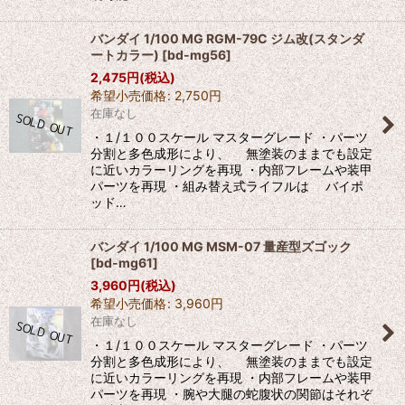
バンダイ 1/100 MG RGM-79C ジム改(スタンダ
ートカラー)
[
bd-mg56
]
2,475
円
(税込)
希望小売価格
:
2,750
円
在庫なし
・１/１００スケール マスターグレード ・パーツ
分割と多色成形により、 無塗装のままでも設定
に近いカラーリングを再現 ・内部フレームや装甲
パーツを再現 ・組み替え式ライフルは バイポ
ッド…
バンダイ 1/100 MG MSM-07 量産型ズゴック
[
bd-mg61
]
3,960
円
(税込)
希望小売価格
:
3,960
円
在庫なし
・１/１００スケール マスターグレード ・パーツ
分割と多色成形により、 無塗装のままでも設定
に近いカラーリングを再現 ・内部フレームや装甲
パーツを再現 ・腕や大腿の蛇腹状の関節はそれぞ