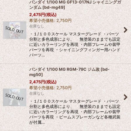
バンダイ 1/100 MG GF13-017NJ シャイニングガ
ンダム
[
bd-mg49
]
2,475
円
(税込)
希望小売価格
:
2,750
円
在庫なし
・１/１００スケール マスターグレード ・パーツ
分割と多色成形により、 無塗装のままでも設定
に近いカラーリングを再現 ・内部フレームや装甲
パーツを再現 ・シャイニングフィンガー用ハンド
パーツ…
バンダイ 1/100 MG RGM-79C ジム改
[
bd-
mg50
]
2,475
円
(税込)
希望小売価格
:
2,750
円
在庫なし
・１/１００スケール マスターグレード ・パーツ
分割と多色成形により、 無塗装のままでも設定
に近いカラーリングを再現 ・内部フレームや装甲
パーツを再現 ・ビームスプレーガンなど各種武装
が付属…