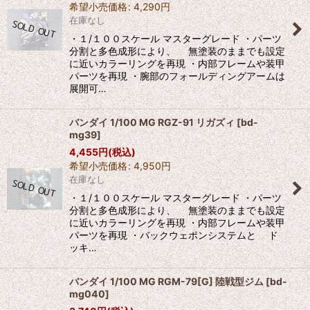
希望小売価格
:
4,290
円
在庫なし
・１/１００スケール マスターグレード ・パーツ
分割と多色成形により、 無塗装のままでも設定
に近いカラーリングを再現 ・内部フレームや装甲
パーツを再現 ・腕部のフォールディングアームは
展開可…
バンダイ 1/100 MG RGZ-91 リガズィ
[
bd-
mg39
]
4,455
円
(税込)
希望小売価格
:
4,950
円
在庫なし
・１/１００スケール マスターグレード ・パーツ
分割と多色成形により、 無塗装のままでも設定
に近いカラーリングを再現 ・内部フレームや装甲
パーツを再現 ・バックウェポンシステムと ド
ッキ…
バンダイ 1/100 MG RGM-79[G] 陸戦型ジム
[
bd-
mg040
]