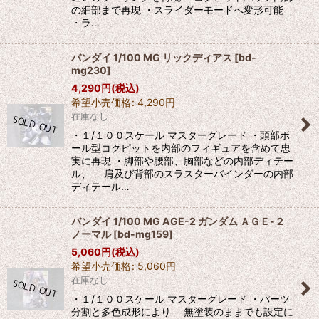
の細部まで再現 ・スライダーモードへ変形可能
・ラ…
バンダイ 1/100 MG リックディアス
[
bd-
mg230
]
4,290
円
(税込)
希望小売価格
:
4,290
円
在庫なし
・１/１００スケール マスターグレード ・頭部ボ
ール型コクピットを内部のフィギュアを含めて忠
実に再現 ・脚部や腰部、胸部などの内部ディテー
ル、 肩及び背部のスラスターバインダーの内部
ディテール…
バンダイ 1/100 MG AGE-2 ガンダム ＡＧＥ-２
ノーマル
[
bd-mg159
]
5,060
円
(税込)
希望小売価格
:
5,060
円
在庫なし
・１/１００スケール マスターグレード ・パーツ
分割と多色成形により 無塗装のままでも設定に