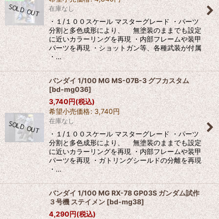
在庫なし
・１/１００スケール マスターグレード ・パーツ
分割と多色成形により、 無塗装のままでも設定
に近いカラーリングを再現 ・内部フレームや装甲
パーツを再現 ・ショットガン等、各種武装が付属
・…
バンダイ 1/100 MG MS-07B-3 グフカスタム
[
bd-mg036
]
3,740
円
(税込)
希望小売価格
:
3,740
円
在庫なし
・１/１００スケール マスターグレード ・パーツ
分割と多色成形により、 無塗装のままでも設定
に近いカラーリングを再現 ・内部フレームや装甲
パーツを再現 ・ガトリングシールドの分離を再現
・…
バンダイ 1/100 MG RX-78 GP03S ガンダム試作
３号機 ステイメン
[
bd-mg38
]
4,290
円
(税込)