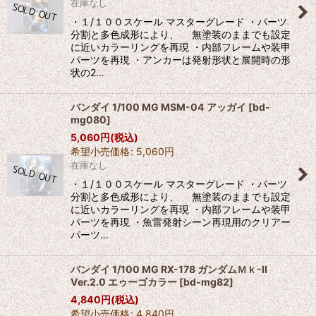
在庫なし
・１/１００スケール マスターグレード ・パーツ
分割と多色成形により、 無塗装のままでも設定
に近いカラーリングを再現 ・内部フレームや装甲
パーツを再現 ・アンカーは発射形状と展開時の形
状の2…
バンダイ 1/100 MG MSM-04 アッガイ
[
bd-
mg080
]
5,060
円
(税込)
希望小売価格
:
5,060
円
在庫なし
・１/１００スケール マスターグレード ・パーツ
分割と多色成形により、 無塗装のままでも設定
に近いカラーリングを再現 ・内部フレームや装甲
パーツを再現 ・魚雷発射シーン再現用のクリアー
パーツ…
バンダイ 1/100 MG RX-178 ガンダムＭｋ-II
Ver.2.0 エゥーゴカラー
[
bd-mg82
]
4,840
円
(税込)
希望小売価格
:
4,840
円