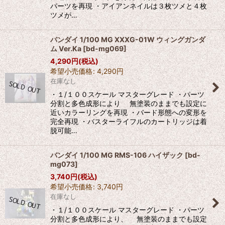
パーツを再現 ・アイアンネイルは３枚ツメと４枚
ツメが…
バンダイ 1/100 MG XXXG-01W ウィングガンダ
ム Ver.Ka
[
bd-mg069
]
4,290
円
(税込)
希望小売価格
:
4,290
円
在庫なし
・１/１００スケール マスターグレード ・パーツ
分割と多色成形により 無塗装のままでも設定に
近いカラーリングを再現 ・バード形態への変形を
完全再現 ・バスターライフルのカートリッジは着
脱可能…
バンダイ 1/100 MG RMS-106 ハイザック
[
bd-
mg073
]
3,740
円
(税込)
希望小売価格
:
3,740
円
在庫なし
・１/１００スケール マスターグレード ・パーツ
分割と多色成形により、 無塗装のままでも設定