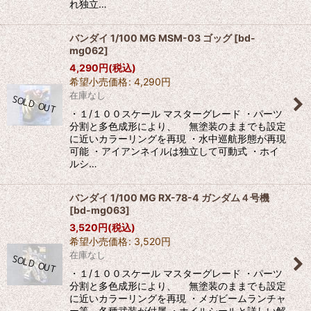
れ独立…
バンダイ 1/100 MG MSM-03 ゴッグ
[
bd-
mg062
]
4,290
円
(税込)
希望小売価格
:
4,290
円
在庫なし
・１/１００スケール マスターグレード ・パーツ
分割と多色成形により、 無塗装のままでも設定
に近いカラーリングを再現 ・水中巡航形態が再現
可能 ・アイアンネイルは独立して可動式 ・ホイ
ルシ…
バンダイ 1/100 MG RX-78-4 ガンダム４号機
[
bd-mg063
]
3,520
円
(税込)
希望小売価格
:
3,520
円
在庫なし
・１/１００スケール マスターグレード ・パーツ
分割と多色成形により、 無塗装のままでも設定
に近いカラーリングを再現 ・メガビームランチャ
ー等、各種武装が付属 ・ホイルシールと詳しい解