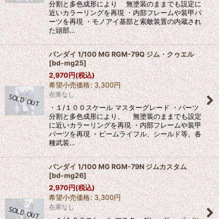
分割と多色成形により 無塗装のままでも設定に
近いカラーリングを再現 ・内部フレームや装甲パ
ーツを再現 ・モノアイ基部と索敵装置の内蔵され
た頭部…
バンダイ 1/100 MG RGM-79Q ジム・クゥエル
[
bd-mg25
]
2,970
円
(税込)
希望小売価格
:
3,300
円
在庫なし
・１/１００スケール マスターグレード ・パーツ
分割と多色成形により、 無塗装のままでも設定
に近いカラーリングを再現 ・内部フレームや装甲
パーツを再現 ・ビームライフル、シールド等、各
種武装…
バンダイ 1/100 MG RGM-79N ジムカスタム
[
bd-mg26
]
2,970
円
(税込)
希望小売価格
:
3,300
円
在庫なし