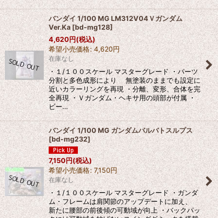
バンダイ 1/100 MG LM312V04Ｖガンダム
Ver.Ka
[
bd-mg128
]
4,620
円
(税込)
希望小売価格
:
4,620
円
在庫なし
・１/１００スケール マスターグレード ・パーツ
分割と多色成形により 無塗装のままでも設定に
近いカラーリングを再現 ・分離、変形、合体を完
全再現 ・Ｖガンダム・ヘキサ用の頭部が付属 ・
ビー…
バンダイ 1/100 MG ガンダムバルバトスルプス
[
bd-mg232
]
7,150
円
(税込)
希望小売価格
:
7,150
円
在庫なし
・１/１００スケール マスターグレード ・ガンダ
ム・フレームは肩関節のアップデートに加え、
新たに腰部の前後傾の可動域が向上 ・バックパッ