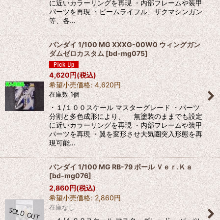
に近いカラーリングを再現 ・内部フレームや装甲
パーツを再現 ・ビームライフル、ザクマシンガン
等、各…
バンダイ 1/100 MG XXXG-00W0 ウィングガン
ダムゼロカスタム
[
bd-mg075
]
4,620
円
(税込)
希望小売価格
:
4,620
円
在庫数 1個
・１/１００スケール マスターグレード ・パーツ
分割と多色成形により、 無塗装のままでも設定
に近いカラーリングを再現 ・内部フレームや装甲
パーツを再現 ・翼を変形させ大気圏突入形態を再
現可能…
バンダイ 1/100 MG RB-79 ボール Ｖｅｒ.Ｋａ
[
bd-mg076
]
2,860
円
(税込)
希望小売価格
:
2,860
円
在庫なし