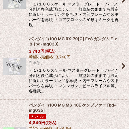
・１/１００スケール マスターグレード ・パーツ
分割と多色成形により、 無塗装のままでも設定
に近いカラーリングを再現 ・内部フレームや装甲
パーツを再現 ・コアブロックの変形ギミックを再
現 …
バンダイ 1/100 MG RX-79[G] Ez8 ガンダムＥｚ
８
[
bd-mg033
]
3,740
円
(税込)
希望小売価格
:
3,740
円
在庫なし
・１/１００スケール マスターグレード ・パーツ
分割と多色成形により、 無塗装のままでも設定
に近いカラーリングを再現 ・内部フレームや装甲
パーツを再現 ・マシンガン、ビームライフル等、
各種武…
バンダイ 1/100 MG MS-18E ケンプファー
[
bd-
mg035
]
4,840
円
(税込)
希望小売価格
:
4,840
円