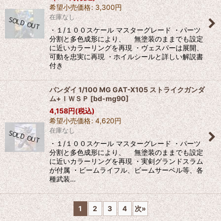
希望小売価格
:
3,300
円
在庫なし
・１/１００スケール マスターグレード ・パーツ
分割と多色成形により、 無塗装のままでも設定
に近いカラーリングを再現 ・ヴェスパーは展開、
可動を忠実に再現 ・ホイルシールと詳しい解説書
付き
バンダイ 1/100 MG GAT-X105 ストライクガンダ
ム+ＩＷＳＰ
[
bd-mg90
]
4,158
円
(税込)
希望小売価格
:
4,620
円
在庫なし
・１/１００スケール マスターグレード ・パーツ
分割と多色成形により、 無塗装のままでも設定
に近いカラーリングを再現 ・実剣グランドスラム
が付属 ・ビームライフル、ビームサーベル等、各
種武装…
1
2
3
4
次
»