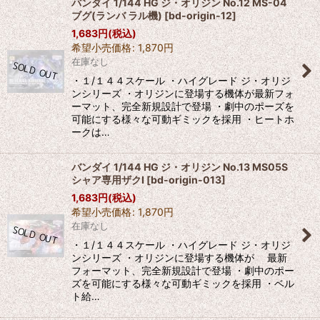
バンダイ 1/144 HG ジ・オリジン No.12 MS-04
ブグ(ランバ ラル機)
[
bd-origin-12
]
1,683
円
(税込)
希望小売価格
:
1,870
円
在庫なし
・１/１４４スケール ・ハイグレード ジ・オリジ
ンシリーズ ・オリジンに登場する機体が最新フォ
ーマット、完全新規設計で登場 ・劇中のポーズを
可能にする様々な可動ギミックを採用 ・ヒートホ
ークは…
バンダイ 1/144 HG ジ・オリジン No.13 MS05S
シャア専用ザクI
[
bd-origin-013
]
1,683
円
(税込)
希望小売価格
:
1,870
円
在庫なし
・１/１４４スケール ・ハイグレード ジ・オリジ
ンシリーズ ・オリジンに登場する機体が 最新
フォーマット、完全新規設計で登場 ・劇中のポー
ズを可能にする様々な可動ギミックを採用 ・ベル
ト給…