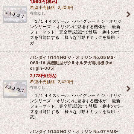
1,980
円
(税込)
希望小売価格
:
2,200
円
在庫なし
・１/１４４スケール ・ハイグレード ジ・オリジ
ンシリーズ ・オリジンに登場する機体が 最新
フォーマット、完全新規設計で登場 ・劇中のポー
ズを可能にする 様々な可動ギミックを採用 ・
ガ…
バンダイ 1/144 HG ジ・オリジン No.05 MS-
06R-1A 高機動型ザクII オルテガ専用機
[
bd-
origin-005
]
2,178
円
(税込)
希望小売価格
:
2,420
円
在庫なし
・１/１４４スケール ・ハイグレード ジ・オリジ
ンシリーズ ・オリジンに登場する機体が 最新
フォーマット、完全新規設計で登場 ・劇中のポー
ズを可能にする 様々な可動ギミックを採用 ・
武…
バンダイ 1/144 HG ジ・オリジン No.07 YMS-