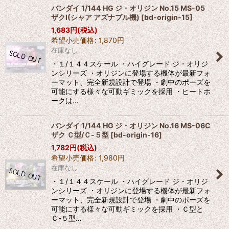
バンダイ 1/144 HG ジ・オリジン No.15 MS-05
ザクI(シャア アズナブル機)
[
bd-origin-15
]
1,683
円
(税込)
希望小売価格
:
1,870
円
在庫なし
・１/１４４スケール ・ハイグレード ジ・オリジ
ンシリーズ ・オリジンに登場する機体が最新フォ
ーマット、完全新規設計で登場 ・劇中のポーズを
可能にする様々な可動ギミックを採用 ・ヒートホ
ークは…
バンダイ 1/144 HG ジ・オリジン No.16 MS-06C
ザク Ｃ型/Ｃ-５型
[
bd-origin-16
]
1,782
円
(税込)
希望小売価格
:
1,980
円
在庫なし
・１/１４４スケール ・ハイグレード ジ・オリジ
ンシリーズ ・オリジンに登場する機体が最新フォ
ーマット、完全新規設計で登場 ・劇中のポーズを
可能にする様々な可動ギミックを採用 ・Ｃ型と
Ｃ-５型…