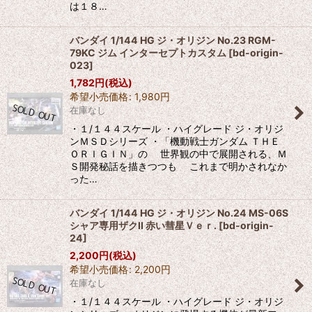
は１８…
バンダイ 1/144 HG ジ・オリジン No.23 RGM-
79KC ジム インターセプトカスタム
[
bd-origin-
023
]
1,782
円
(税込)
希望小売価格
:
1,980
円
在庫なし
・１/１４４スケール ・ハイグレード ジ・オリジ
ンＭＳＤシリーズ ・「機動戦士ガンダム ＴＨＥ
ＯＲＩＧＩＮ」の 世界観の中で展開される、Ｍ
Ｓ開発秘話を描きつつも これまで明かされなか
った…
バンダイ 1/144 HG ジ・オリジン No.24 MS-06S
シャア専用ザクII 赤い彗星Ｖｅｒ.
[
bd-origin-
24
]
2,200
円
(税込)
希望小売価格
:
2,200
円
在庫なし
・１/１４４スケール ・ハイグレード ジ・オリジ