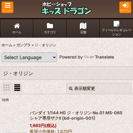
メニュー
ログイン
フィールドレギュレー
ホーム
カテゴリ
店舗
ション
ホーム
>
ガンプラ
>
ジ・オリジン
Powered by
Translate
ジ・オリジン
表示順変更
閉じる
16
件
表示数
:
バンダイ 1/144 HG ジ・オリジン No.01 MS-06S
シャア専用ザクII
[
bd-origin-001
]
並び順
:
1,683
円
(税込)
希望小売価格
:
1,870
円