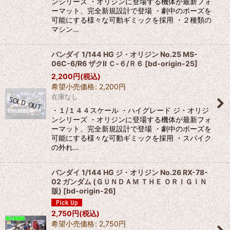
ンシリーズ ・オリジンに登場する機体が最新フォ
ーマット、完全新規設計で登場 ・劇中のポーズを
可能にする様々な可動ギミックを採用 ・２種類の
マシン…
バンダイ 1/144 HG ジ・オリジン No.25 MS-
06C-6/R6 ザクII Ｃ-６/Ｒ６
[
bd-origin-25
]
2,200
円
(税込)
希望小売価格
:
2,200
円
在庫なし
・１/１４４スケール ・ハイグレード ジ・オリジ
ンシリーズ ・オリジンに登場する機体が最新フォ
ーマット、完全新規設計で登場 ・劇中のポーズを
可能にする様々な可動ギミックを採用 ・スパイク
の外れ…
バンダイ 1/144 HG ジ・オリジン No.26 RX-78-
02 ガンダム (ＧＵＮＤＡＭ ＴＨＥ ＯＲＩＧＩＮ
版)
[
bd-origin-26
]
2,750
円
(税込)
希望小売価格
:
2,750
円