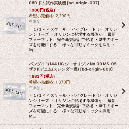
08B ドム試作実験機
[
bd-origin-007
]
1,980
円
(税込)
希望小売価格
:
2,200
円
在庫なし
・１/１４４スケール ・ハイグレード ジ・オリジ
ンシリーズ ・オリジンに登場する機体が 最新
フォーマット、完全新規設計で登場 ・劇中のポー
ズを可能にする 様々な可動ギミックを採用 ・
胸…
バンダイ 1/144 HG ジ・オリジン No.09 MS-05
ザクI(デニム/スレンダー機)
[
bd-origin-009
]
1,683
円
(税込)
希望小売価格
:
1,870
円
在庫なし
・１/１４４スケール ・ハイグレード ジ・オリジ
ンシリーズ ・オリジンに登場する機体が 最新
フォーマット、完全新規設計で登場 ・劇中のポー
ズを可能にする 様々な可動ギミックを採用 ・
Ｍ…