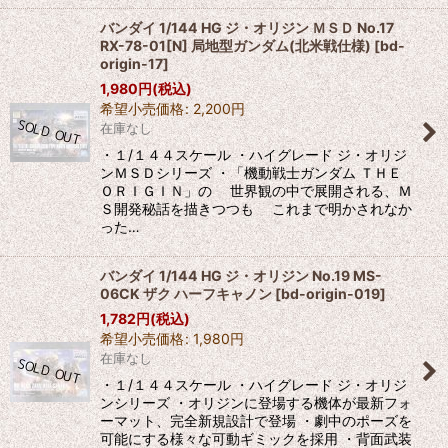
バンダイ 1/144 HG ジ・オリジン ＭＳＤ No.17
RX-78-01[N] 局地型ガンダム(北米戦仕様)
[
bd-
origin-17
]
1,980
円
(税込)
希望小売価格
:
2,200
円
在庫なし
・１/１４４スケール ・ハイグレード ジ・オリジ
ンＭＳＤシリーズ ・「機動戦士ガンダム ＴＨＥ
ＯＲＩＧＩＮ」の 世界観の中で展開される、Ｍ
Ｓ開発秘話を描きつつも これまで明かされなか
った…
バンダイ 1/144 HG ジ・オリジン No.19 MS-
06CK ザク ハーフキャノン
[
bd-origin-019
]
1,782
円
(税込)
希望小売価格
:
1,980
円
在庫なし
・１/１４４スケール ・ハイグレード ジ・オリジ
ンシリーズ ・オリジンに登場する機体が最新フォ
ーマット、完全新規設計で登場 ・劇中のポーズを
可能にする様々な可動ギミックを採用 ・背面武装