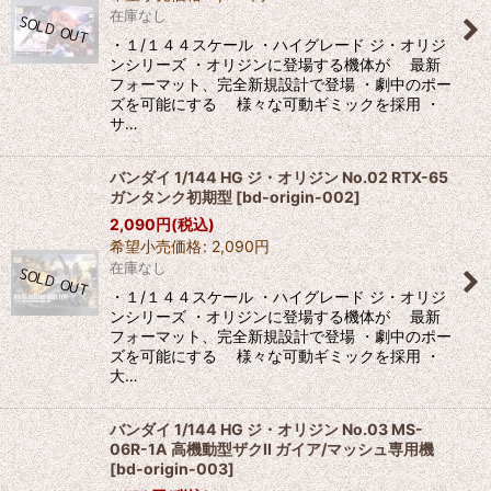
在庫なし
絞り込む
・１/１４４スケール ・ハイグレード ジ・オリジ
ンシリーズ ・オリジンに登場する機体が 最新
フォーマット、完全新規設計で登場 ・劇中のポー
ズを可能にする 様々な可動ギミックを採用 ・
サ…
バンダイ 1/144 HG ジ・オリジン No.02 RTX-65
ガンタンク初期型
[
bd-origin-002
]
2,090
円
(税込)
希望小売価格
:
2,090
円
在庫なし
・１/１４４スケール ・ハイグレード ジ・オリジ
ンシリーズ ・オリジンに登場する機体が 最新
フォーマット、完全新規設計で登場 ・劇中のポー
ズを可能にする 様々な可動ギミックを採用 ・
大…
バンダイ 1/144 HG ジ・オリジン No.03 MS-
06R-1A 高機動型ザクII ガイア/マッシュ専用機
[
bd-origin-003
]