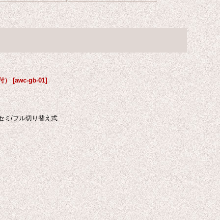
付）
[
awc-gb-01
]
 ・セミ/フル切り替え式