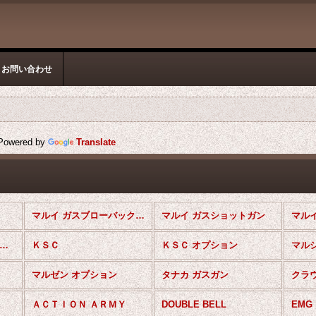
お問い合わせ
owered by
Translate
マルイ ガスブローバックガン
マルイ ガスショットガン
マルイ ガスガン オプション
ＫＳＣ
ＫＳＣ オプション
マル
マルゼン オプション
タナカ ガスガン
クラ
ＡＣＴＩＯＮ ＡＲＭＹ
DOUBLE BELL
EMG