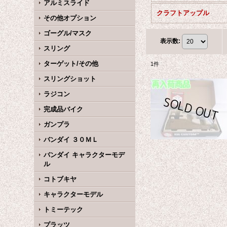
アルミスライド
クラフトアップル
その他オプション
ゴーグル/マスク
表示数
:
スリング
ターゲット/その他
1
件
スリングショット
ラジコン
完成品バイク
ガンプラ
バンダイ ３０ＭＬ
バンダイ キャラクターモデ
ル
コトブキヤ
キャラクターモデル
トミーテック
プラッツ