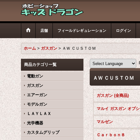
店舗
フィールドレギュレーション
ログイン
ホーム
>
ガスガン
>
ＡＷ ＣＵＳＴＯＭ
P
商品カテゴリ一覧
電動ガン
ＡＷ ＣＵＳＴＯＭ
ガスガン
エアーガン
ガスガン (全商品)
モデルガン
ＬＡＹＬＡＸ
マルゼン
光学機器
カスタムグリップ
Ｃａｒｂｏｎ８