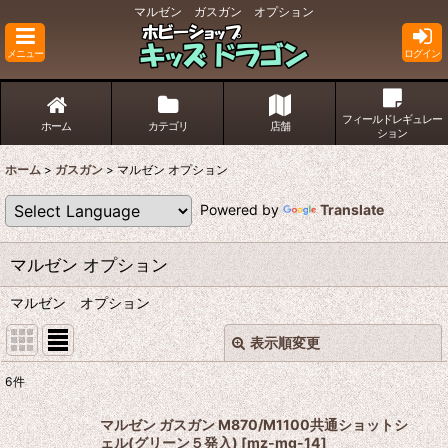
マルゼン ガスガン オプション
メニュー
ログイン
フィールドレギュレー
ホーム
カテゴリ
店舗
ション
ホーム
>
ガスガン
>
マルゼン オプション
Powered by
Translate
マルゼン オプション
マルゼン オプション
表示順変更
閉じる
6
件
表示数
:
マルゼン ガスガン M870/M1100共通ショットシ
ェル(グリーン５発入)
[
mz-mg-14
]