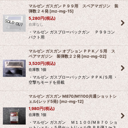
マルゼン ガスガン Ｐ９９用 スペアマガジン 装
弾数２４発
[
mz-mg-15
]
5,280
円
(税込)
在庫なし
・マルゼン ガスブローバックガン Ｐ９９コン
パクト用
マルゼン ガスガン オプション ＰＰＫ／Ｓ用 ス
ペアマガジン 装弾数２２発
[
mz-mg-02
]
3,520
円
(税込)
在庫数 1個
・マルゼン ガスブローバックガン ＰＰＫ/Ｓ用 ・
空撃ちモードを搭載
マルゼン ガスガン M870/M1100共通ショットシ
ェル(レッド5発)
[
mz-mg-12
]
1,980
円
(税込)
在庫数 1個
・マルゼン ガスガン Ｍ１１００/Ｍ８７０ ショ
ットシェル ・５発セット(シェル内 ＢＢ弾１〜３