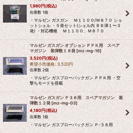
並び順
:
1,980
円
(税込)
在庫数 1個
絞り込む
・マルゼン ガスガン Ｍ１１００/Ｍ８７０ ショ
ットシェル ・５発セット(シェル内 ＢＢ弾１〜３
発) ・対応機種 Ｍ１１００、Ｍ８７０
マルゼン ガスガン オプション ＰＰＫ用 スペア
マガジン 装弾数１８発
[
mz-mg-16
]
3,520
円
(税込)
希望小売価格
:
3,520
円
在庫数 2個
・マルゼン ガスブローバックガン ＰＰＫ用 ・空
撃ちモードを搭載
マルゼン ガスガン Ｐ３８用 スペアマガジン 装
弾数１２発
[
mz-mg-03
]
4,180
円
(税込)
在庫数 1個
・マルゼン ガスブローバックガン Ｐ-３８用