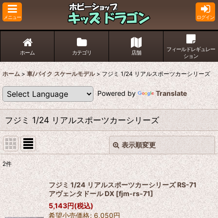
メニュー
ログイン
フィールドレギュレー
ホーム
カテゴリ
店舗
ション
ホーム
>
車/バイク スケールモデル
>
フジミ 1/24 リアルスポーツカーシリーズ
Powered by
Translate
フジミ 1/24 リアルスポーツカーシリーズ
表示順変更
閉じる
2
件
表示数
:
フジミ 1/24 リアルスポーツカーシリーズ RS-71
アヴェンタドール DX
[
fjm-rs-71
]
並び順
:
5,143
円
(税込)
希望小売価格
:
6,050
円