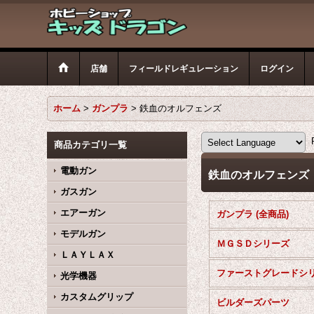
店舗
フィールドレギュレーション
ログイン
ホーム
>
ガンプラ
>
鉄血のオルフェンズ
P
商品カテゴリ一覧
電動ガン
鉄血のオルフェンズ
ガスガン
エアーガン
ガンプラ (全商品)
モデルガン
ＭＧＳＤシリーズ
ＬＡＹＬＡＸ
光学機器
カスタムグリップ
ビルダーズパーツ