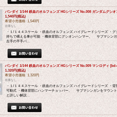
バンダイ 1/144 鉄血のオルフェンズ HGシリーズ No.008 ガンダムグシオ
1,540円
(税込)
希望小売価格
:
1,540円
在庫なし
・１/１４４スケール ・鉄血のオルフェンズ ハイグレードシリーズ ・
持ちで構える事が可能 ・機体背部にグシオンハンマー、 サブマシンガ
左手の平手パ…
バンダイ 1/144 鉄血のオルフェンズ HGシリーズ No.009 マンロディ
[
bd-
1,320円
(税込)
希望小売価格
:
1,320円
在庫なし
・１/１４４スケール ・鉄血のオルフェンズ ハイグレードシリーズ ・
可動式 ・機体背部にハンマーチョッパー、 サブマシンガンをマウント
と詳しい解説…