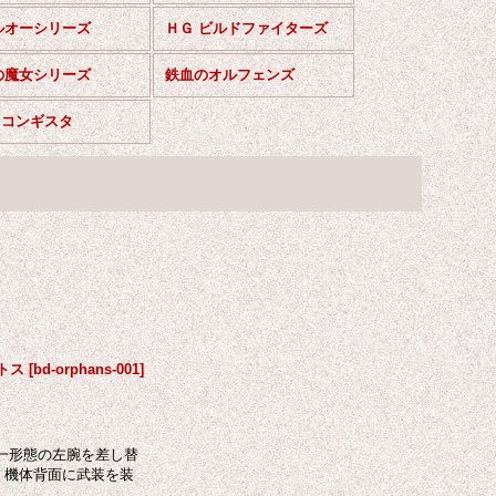
ルオーシリーズ
ＨＧ ビルドファイターズ
の魔女シリーズ
鉄血のオルフェンズ
レコンギスタ
バトス
[
bd-orphans-001
]
第一形態の左腕を差し替
・機体背面に武装を装