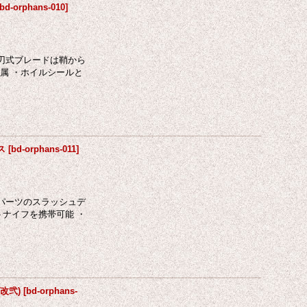
bd-orphans-010
]
片刃式ブレードは鞘から
属 ・ホイルシールと
ス
[
bd-orphans-011
]
別パーツのスラッシュデ
ナイフを携帯可能 ・
ズ改弐)
[
bd-orphans-