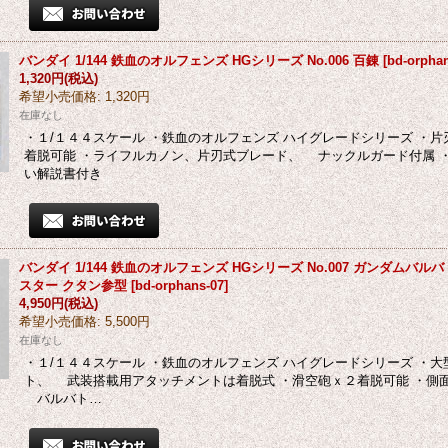
バンダイ 1/144 鉄血のオルフェンズ HGシリーズ No.006 百錬
[
bd-orpha
1,320円
(税込)
希望小売価格
:
1,320円
在庫なし
・１/１４４スケール ・鉄血のオルフェンズ ハイグレードシリーズ ・
着脱可能 ・ライフルカノン、片刃式ブレード、 ナックルガード付属 
い解説書付き
バンダイ 1/144 鉄血のオルフェンズ HGシリーズ No.007 ガンダムバ
スター クタン参型
[
bd-orphans-07
]
4,950円
(税込)
希望小売価格
:
5,500円
在庫なし
・１/１４４スケール ・鉄血のオルフェンズ ハイグレードシリーズ ・
ト、 武装搭載用アタッチメントは着脱式 ・滑空砲ｘ２着脱可能 ・側
バルバト…