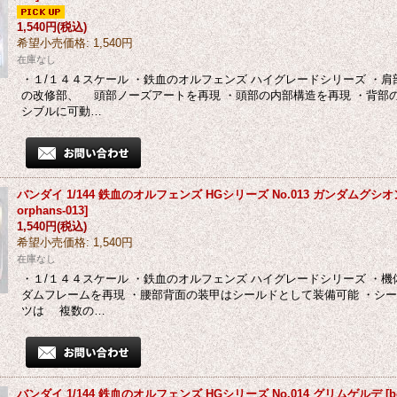
1,540円
(税込)
希望小売価格
:
1,540円
在庫なし
・１/１４４スケール ・鉄血のオルフェンズ ハイグレードシリーズ ・
の改修部、 頭部ノーズアートを再現 ・頭部の内部構造を再現 ・背部
シブルに可動…
バンダイ 1/144 鉄血のオルフェンズ HGシリーズ No.013 ガンダムグシ
orphans-013
]
1,540円
(税込)
希望小売価格
:
1,540円
在庫なし
・１/１４４スケール ・鉄血のオルフェンズ ハイグレードシリーズ ・
ダムフレームを再現 ・腰部背面の装甲はシールドとして装備可能 ・シ
ツは 複数の…
バンダイ 1/144 鉄血のオルフェンズ HGシリーズ No.014 グリムゲルデ
[
b