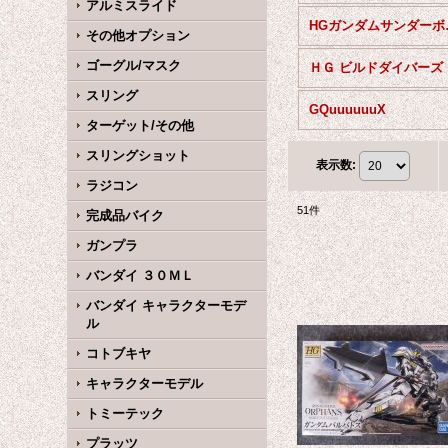
アルミスライド
HG
その他オプション
ゴーグル/マスク
ＨＧ ビルドダイバーズ
スリング
GQuuuuuuX
ターゲット/その他
スリングショット
表示数
:
ラジコン
51
件
完成品バイク
ガンプラ
バンダイ ３０ＭＬ
バンダイ キャラクターモデ
ル
コトブキヤ
キャラクターモデル
トミーテック
プラッツ