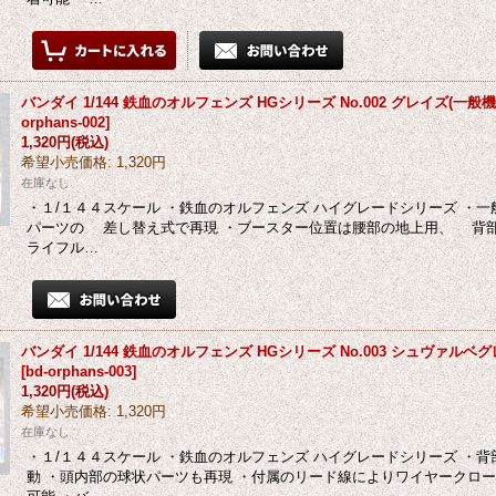
バンダイ 1/144 鉄血のオルフェンズ HGシリーズ No.002 グレイズ(一般
orphans-002
]
1,320円
(税込)
希望小売価格
:
1,320円
在庫なし
・１/１４４スケール ・鉄血のオルフェンズ ハイグレードシリーズ ・
パーツの 差し替え式で再現 ・ブースター位置は腰部の地上用、 背部
ライフル…
バンダイ 1/144 鉄血のオルフェンズ HGシリーズ No.003 シュヴァルベ
[
bd-orphans-003
]
1,320円
(税込)
希望小売価格
:
1,320円
在庫なし
・１/１４４スケール ・鉄血のオルフェンズ ハイグレードシリーズ ・
動 ・頭内部の球状パーツも再現 ・付属のリード線によりワイヤークロ