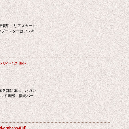
肩部装甲、リアスカート
のブースターはフレキ
オンリベイク
[
bd-
機体各部に露出したガン
ールド裏部、接続パー
d-orphans-014
]