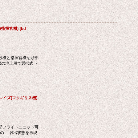
機/指揮官機)
[
bd-
一般機と指揮官機を頭部
の地上用で選択式 ・
グレイズ(マクギリス機)
背部フライトユニット可
ーの 射出状態を再現