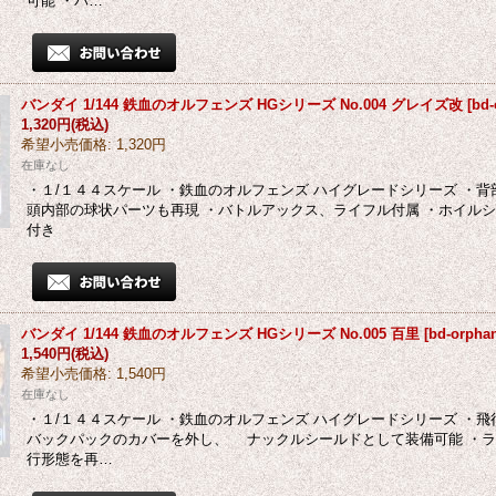
可能 ・バ…
バンダイ 1/144 鉄血のオルフェンズ HGシリーズ No.004 グレイズ改
[
bd-
1,320円
(税込)
希望小売価格
:
1,320円
在庫なし
・１/１４４スケール ・鉄血のオルフェンズ ハイグレードシリーズ ・背
頭内部の球状パーツも再現 ・バトルアックス、ライフル付属 ・ホイル
付き
バンダイ 1/144 鉄血のオルフェンズ HGシリーズ No.005 百里
[
bd-orpha
1,540円
(税込)
希望小売価格
:
1,540円
在庫なし
・１/１４４スケール ・鉄血のオルフェンズ ハイグレードシリーズ ・飛
バックパックのカバーを外し、 ナックルシールドとして装備可能 ・ラ
行形態を再…