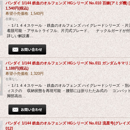
バンダイ 1/144 鉄血のオルフェンズ HGシリーズ No.010 百錬(アミダ機)
[
1,540円
(税込)
希望小売価格
:
1,540円
在庫なし
・１/１４４スケール ・鉄血のオルフェンズ ハイグレードシリーズ ・
着脱可能 ・アサルトライフル、片刃式ブレード、 ナックルガードが付
詳しい解説書…
バンダイ 1/144 鉄血のオルフェンズ HGシリーズ No.011 ガンダムキマリ
1,188円
(税込)
希望小売価格
:
1,320円
在庫なし
・１/１４４スケール ・鉄血のオルフェンズ ハイグレードシリーズ ・
ィスクの 収納状態を再現可能 ・腰部には折りたたみ式の コンバット
脚部高出…
バンダイ 1/144 鉄血のオルフェンズ HGシリーズ No.012 流星号(グレイ
012
]