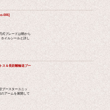
ns-006
]
片刃式ブレードは鞘から
・ホイルシールと詳し
ルバトス＆長距離輸送ブー
大型ブースターユニッ
面のアームを展開して