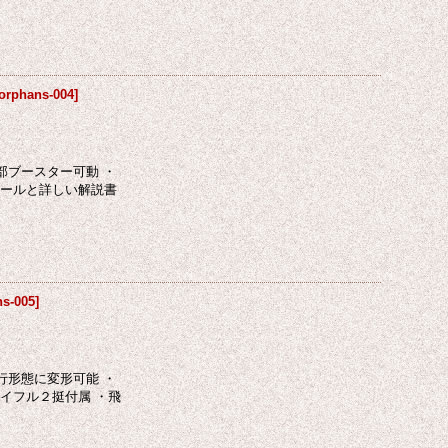
orphans-004
]
部ブースター可動 ・
シールと詳しい解説書
ns-005
]
行形態に変形可能 ・
イフル２挺付属 ・飛