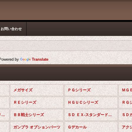
お問い合わせ
owered by
Translate
メガサイズ
ＰＧシリーズ
ＭＧ
ＲＥシリーズ
ＨＧＵＣシリーズ
ＲＧ
ファーストグレードシリーズ
ＢＢ戦士シリーズ
ＳＤ ＥＸ-スタンダードシリーズ
ガンプラ オプションパーツ
Ｇデカール
アク