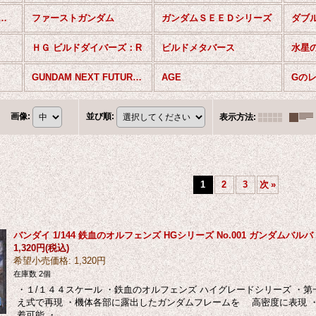
ガンダムサンダーボルト
ファーストガンダム
ガンダムＳＥＥＤシリーズ
ダブ
ＨＧ ビルドダイバーズ：R
ビルドメタバース
水星
GUNDAM NEXT FUTURE PAVILION
AGE
Gの
画像
:
並び順
:
表示方法
:
1
2
3
次
»
バンダイ 1/144 鉄血のオルフェンズ HGシリーズ No.001 ガンダムバル
1,320円
(税込)
希望小売価格
:
1,320円
在庫数 2個
・１/１４４スケール ・鉄血のオルフェンズ ハイグレードシリーズ ・
え式で再現 ・機体各部に露出したガンダムフレームを 高密度に表現 
着可能 ・…