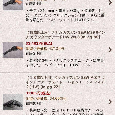
在庫数 1個
絞り込む
・全長：240 mm ・重量：880 g ・装弾数：12
発 ・ダブル/シングルアクション作動 ・さらに重
量を増した ヘビーウェイト(ＨＷ)モデル
（18歳以上用）タナカ ガスガン S&W M29 6イン
チ カウンターボアード HW Ver.3
[
tn-gg-80
]
33,462
円
(税込)
希望小売価格
:
37,100
円
在庫数 1個
・装弾数13発 ・ペガサスシステム ・さらに重量
を増した ヘビーウェイト(ＨＷ)モデル
（１８歳以上用）タナカ ガスガン S&W Ｍ３７ ２
インチ エアーウェイト Ｊ-ｐｏｌｉｃｅ Ｖｅｒ.
２(ＨＷ)
[
tn-gg-22
]
31,185
円
(税込)
希望小売価格
:
34,650
円
在庫数 1個
・装弾数５発 ・固定ＨＯＰＵＰ機構付き ・ペガ
サスシステム ・ダブル/シングルアクション作動