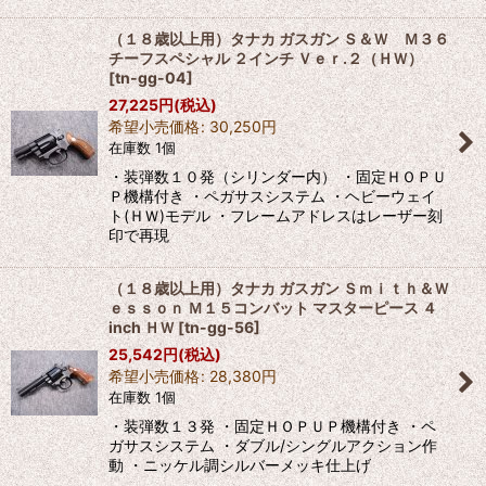
（１８歳以上用）タナカ ガスガン Ｓ＆Ｗ Ｍ３６
チーフスペシャル ２インチ Ｖｅｒ.２（ＨＷ）
[
tn-gg-04
]
27,225
円
(税込)
希望小売価格
:
30,250
円
在庫数 1個
・装弾数１０発（シリンダー内） ・固定ＨＯＰＵ
Ｐ機構付き ・ペガサスシステム ・ヘビーウェイ
ト(ＨＷ)モデル ・フレームアドレスはレーザー刻
印で再現
（１８歳以上用）タナカ ガスガン Ｓｍｉｔｈ＆Ｗ
ｅｓｓｏｎ Ｍ１５コンバット マスターピース ４
inch ＨＷ
[
tn-gg-56
]
25,542
円
(税込)
希望小売価格
:
28,380
円
在庫数 1個
・装弾数１３発 ・固定ＨＯＰＵＰ機構付き ・ペ
ガサスシステム ・ダブル/シングルアクション作
動 ・ニッケル調シルバーメッキ仕上げ