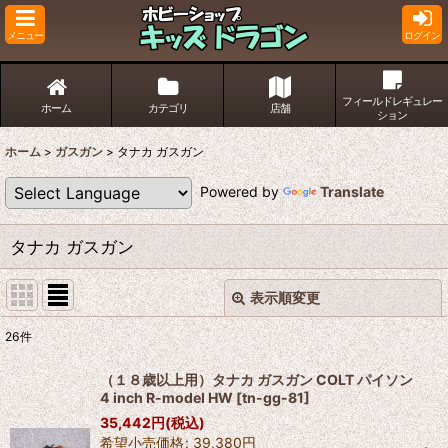
メニュー
ログイン
フィールドレギュレー
ホーム
カテゴリ
店舗
ション
ホーム
>
ガスガン
>
タナカ ガスガン
Powered by
Translate
タナカ ガスガン
表示順変更
閉じる
26
件
表示数
:
（１８歳以上用）タナカ ガスガン COLT パイソン
4 inch R-model HW
[
tn-gg-81
]
並び順
:
35,442
円
(税込)
希望小売価格
:
39,380
円