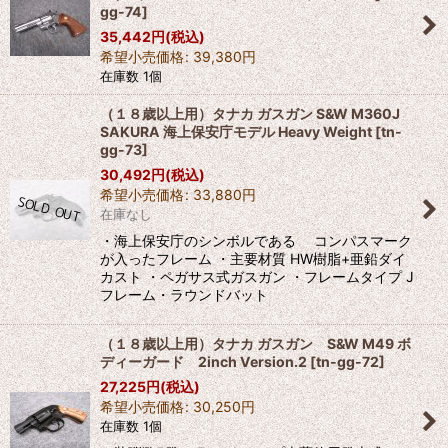
gg-74
]
35,442
円
(税込)
希望小売価格
:
39,380
円
在庫数 1個
（１８歳以上用）タナカ ガスガン S&W M360J
SAKURA 海上保安庁モデル Heavy Weight
[
tn-
gg-73
]
30,492
円
(税込)
希望小売価格
:
33,880
円
在庫なし
・海上保安庁のシンボルである コンパスマーク
が入ったフレーム ・主要材質 HW樹脂+亜鉛ダイ
カスト ・ペガサス式ガスガン ・フレームタイプ J
フレーム・ラウンドバット
（１８歳以上用）タナカ ガスガン S&W M49 ボ
ディーガード 2inch Version.2
[
tn-gg-72
]
27,225
円
(税込)
希望小売価格
:
30,250
円
在庫数 1個