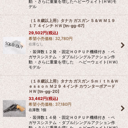
動 ・さらに重量を増したヘビーウェイト(ＨＷ)モ
デル
（１８歳以上用）タナカ ガスガン Ｓ＆Ｗ Ｍ１９
１７ ４インチ ＨＷ
[
tn-gg-67
]
29,502
円
(税込)
希望小売価格
:
32,780
円
在庫なし
・装弾数１２発 ・固定ＨＯＰＵＰ機構付き ・ペ
ガサスシステム ・ダブル/シングルアクション作
動 ・さらに重量を増した ヘビーウェイト(ＨＷ)
モデル
（１８歳以上用）タナカ ガスガン Ｓｍｉｔｈ＆Ｗ
ｅｓｓｏｎ Ｍ２９ ４インチ カウンターボアード
ＨＷ
[
tn-gg-20
]
33,462
円
(税込)
希望小売価格
:
37,180
円
在庫数 1個
・装弾数１４発 ・固定ＨＯＰＵＰ機構付き ・ペ
ガサスシステム ・ダブル/シングルアクション作
動 ・さらに重量を増した ヘビーウェイト(ＨＷ)