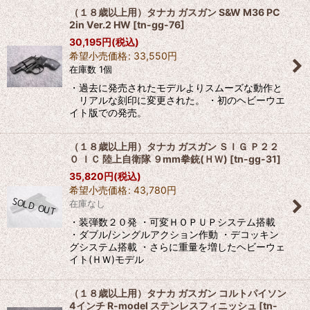
（１８歳以上用）タナカ ガスガン S&W M36 PC
2in Ver.2 HW
[
tn-gg-76
]
30,195
円
(税込)
希望小売価格
:
33,550
円
在庫数 1個
・過去に発売されたモデルよりスムーズな動作と
リアルな刻印に変更された。 ・初のヘビーウエ
イト版での発売。
（１８歳以上用）タナカ ガスガン ＳＩＧ Ｐ２２
０ ＩＣ 陸上自衛隊 ９mm拳銃(ＨＷ)
[
tn-gg-31
]
35,820
円
(税込)
希望小売価格
:
43,780
円
在庫なし
・装弾数２０発 ・可変ＨＯＰＵＰシステム搭載
・ダブル/シングルアクション作動 ・デコッキン
グシステム搭載 ・さらに重量を増したヘビーウェ
イト(ＨＷ)モデル
（１８歳以上用）タナカ ガスガン コルトパイソン
4インチ R-model ステンレスフィニッシュ
[
tn-