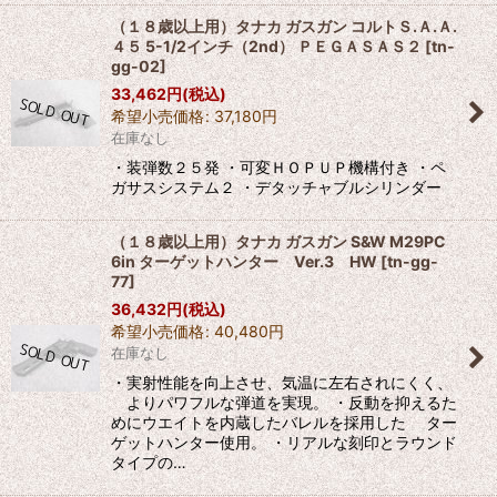
（１８歳以上用）タナカ ガスガン コルトＳ.Ａ.Ａ.
４５ 5-1/2インチ（2nd） ＰＥＧＡＳＡＳ２
[
tn-
gg-02
]
33,462
円
(税込)
希望小売価格
:
37,180
円
在庫なし
・装弾数２５発 ・可変ＨＯＰＵＰ機構付き ・ペ
ガサスシステム２ ・デタッチャブルシリンダー
（１８歳以上用）タナカ ガスガン S&W M29PC
6in ターゲットハンター Ver.3 HW
[
tn-gg-
77
]
36,432
円
(税込)
希望小売価格
:
40,480
円
在庫なし
・実射性能を向上させ、気温に左右されにくく、
よりパワフルな弾道を実現。 ・反動を抑えるた
めにウエイトを内蔵したバレルを採用した ター
ゲットハンター使用。 ・リアルな刻印とラウンド
タイプの…