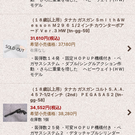
モデル
（１８歳以上用）タナカ ガスガン Ｓｍｉｔｈ＆Ｗ
ｅｓｓｏｎ Ｍ２９ ６ １/２インチ カウンターボア
ード Ｖｅｒ.３ HW
[
tn-gg-59
]
31,610
円
(税込)
希望小売価格
:
37,180
円
在庫なし
・装弾数１４発 ・固定ＨＯＰＵＰ機構付き ・ペ
ガサスシステム ・ダブル/シングルアクション作
動 ・さらに重量を増した ヘビーウェイト(ＨＷ)
モデル
（１８歳以上用）タナカ ガスガン コルトＳ.Ａ.Ａ.
４５ 7-1/2インチ（2nd） ＰＥＧＡＳＡＳ２
[
tn-
gg-58
]
34,552
円
(税込)
希望小売価格
:
38,280
円
在庫数 1個
・装弾数２５発 ・可変ＨＯＰＵＰ機構付き ・ペ
ガサスシステム２ ・デタッチャブルシリンダー