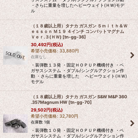
・さらに重量を増したヘビーウェイト(ＨＷ)モデ
ル
（１８歳以上用）タナカ ガスガン Ｓｍｉｔｈ＆Ｗ
ｅｓｓｏｎ Ｍ１９ ４インチ コンバットマグナム
Ｖｅｒ.３(ＨＷ)
[
tn-gg-36
]
30,492
円
(税込)
希望小売価格
:
33,880
円
在庫なし
・装弾数１３発 ・固定ＨＯＰＵＰ機構付き ・ペ
ガサスシステム ・ダブル/シングルアクション作
動 ・さらに重量を増した ヘビーウェイト(ＨＷ)
モデル
（１８歳以上用）タナカ ガスガン S&W M&P 360
.357Magnum HW
[
tn-gg-70
]
29,502
円
(税込)
希望小売価格
:
32,780
円
在庫数 1個
・装弾数１０発 ・固定ＨＯＰＵＰ機構付き ・ペ
ガサスシステム ・ダブル/シングルアクション作