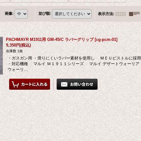
画像
:
並び順
:
表示方法
:
PACHMAYR M1911用 GM-45/C ラバーグリップ
[
cg-pcm-01
]
9,350円
(税込)
在庫数 1個
・ガスガン用 ・滑りにくいラバー素材を使用し ＭＥＵピストルに採
・対応機種 マルイ Ｍ１９１１シリーズ マルイ デザートウォーリア
ウォーリ…