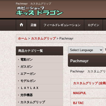
Pachmayr カスタムグリップ
店舗
フィールドレギュレーション
ログイン
ホーム
>
カスタムグリップ
>
Pachmayr
P
商品カテゴリ一覧
電動ガン
Pachmayr
ガスガン
Pachmayr カスタムグ
エアーガン
モデルガン
カスタムグリップ (全商
ＬＡＹＬＡＸ
MAGPUL
光学機器
カスタムグリップ
BJ TAC