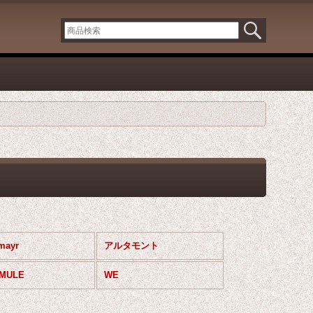
mayr
アルタモント
/MULE
WE