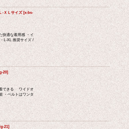
 Ｌ-ＸＬサイズ
[
x-bs-
た快適な着用感 ・イ
XL 推奨サイズ /
lg-20
]
装着できる ワイドオ
能 ・ベルトはワンタ
lg-21
]