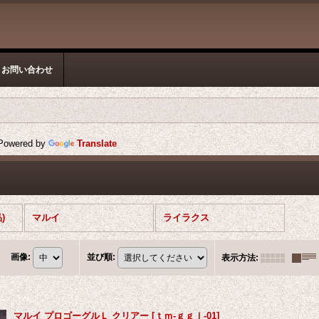
お問い合わせ
owered by
Translate
)
マルイ
ライラクス
画像
:
並び順
:
表示方法
:
マルイ プロゴーグルＬ クリアー
[
ｔｍ-ｇｇｌ-01
]