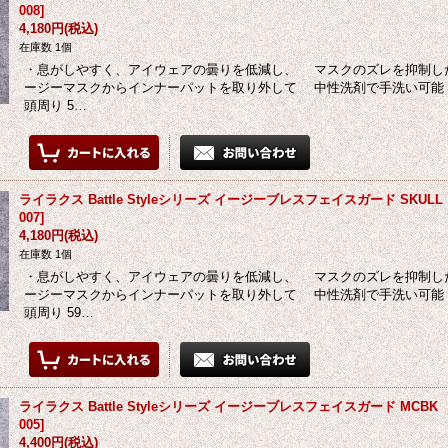
008
]
4,180円
(税込)
在庫数 1個
・息がしやすく、アイウェアの曇りを低減し、 マスクのズレを抑制し
ージーマスクからインナーパットを取り外して 中性洗剤で手洗い可能 ・L-
頭周り 5…
ライラクス Battle Styleシリーズ イージーブレスフェイスガード SKUL
007
]
4,180円
(税込)
在庫数 1個
・息がしやすく、アイウェアの曇りを低減し、 マスクのズレを抑制し
ージーマスクからインナーパットを取り外して 中性洗剤で手洗い可能 ・S
頭周り 59…
ライラクス Battle Styleシリーズ イージーブレスフェイスガード MCB
005
]
4,400円
(税込)