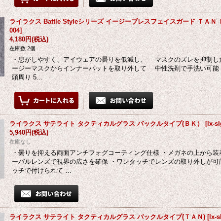
ライラクス Battle Styleシリーズ イージーブレスフェイスガード ＴＡＮ
004
]
4,180円
(税込)
在庫数 2個
・息がしやすく、アイウェアの曇りを低減し、 マスクのズレを抑制し
ージーマスクからインナーパットを取り外して 中性洗剤で手洗い可能 ・L-
頭周り 5…
ライラクス サテライト タクティカルグラス バックルタイプ(ＢＫ）
[
lx-s
5,940円
(税込)
在庫なし
・曇りを抑える両面アンチフォグコーティング仕様 ・メガネの上から
ーバルレンズで視界の広さを確保 ・ワンタッチでレンズの取り外しが可
ッチで付けられて …
ライラクス サテライト タクティカルグラス バックルタイプ(ＴＡＮ)
[
lx-s