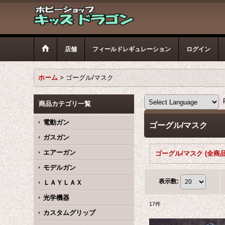
店舗
フィールドレギュレーション
ログイン
ホーム
>
ゴーグル/マスク
P
商品カテゴリ一覧
電動ガン
ゴーグル/マスク
ガスガン
エアーガン
ゴーグル/マスク (全商品
モデルガン
表示数
:
ＬＡＹＬＡＸ
光学機器
17
件
カスタムグリップ