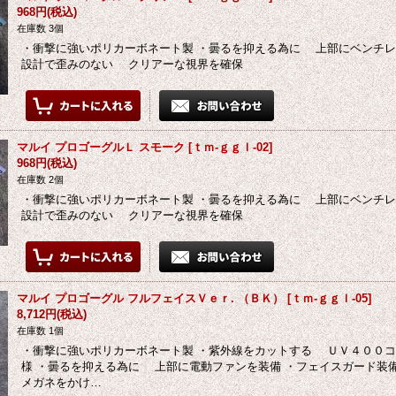
968円
(税込)
在庫数 3個
・衝撃に強いポリカーボネート製 ・曇るを抑える為に 上部にベンチレ
設計で歪みのない クリアーな視界を確保
マルイ プロゴーグルＬ スモーク
[
ｔｍ-ｇｇｌ-02
]
968円
(税込)
在庫数 2個
・衝撃に強いポリカーボネート製 ・曇るを抑える為に 上部にベンチレ
設計で歪みのない クリアーな視界を確保
マルイ プロゴーグル フルフェイスＶｅｒ. （ＢＫ）
[
ｔｍ-ｇｇｌ-05
]
8,712円
(税込)
在庫数 1個
・衝撃に強いポリカーボネート製 ・紫外線をカットする ＵＶ４００
様 ・曇るを抑える為に 上部に電動ファンを装備 ・フェイスガード装
メガネをかけ…