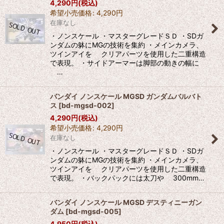
4,290
円
(税込)
希望小売価格
:
4,290
円
在庫なし
・ノンスケール ・マスターグレードＳＤ ・SDガ
ンダムの躰にMGの技術を集約 ・メインカメラ、
ツインアイを クリアパーツを使用した二重構造
で表現。 ・サイドアーマーは脚部の動きの幅に
…
バンダイ ノンスケール MGSD ガンダムバルバト
ス
[
bd-mgsd-002
]
4,290
円
(税込)
希望小売価格
:
4,290
円
在庫なし
・ノンスケール ・マスターグレードＳＤ ・SDガ
ンダムの躰にMGの技術を集約 ・メインカメラ、
ツインアイを クリアパーツを使用した二重構造
で表現。 ・バックパックには太刀や 300mm…
バンダイ ノンスケール MGSD デスティニーガン
ダム
[
bd-mgsd-005
]
4,950
円
(税込)