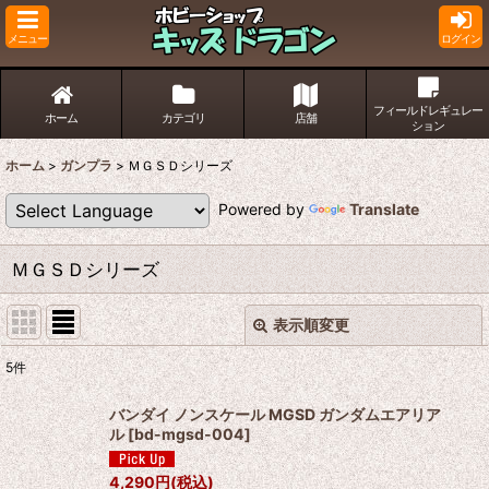
メニュー
ログイン
フィールドレギュレー
ホーム
カテゴリ
店舗
ション
ホーム
>
ガンプラ
>
ＭＧＳＤシリーズ
Powered by
Translate
ＭＧＳＤシリーズ
表示順変更
閉じる
5
件
表示数
:
バンダイ ノンスケール MGSD ガンダムエアリア
ル
[
bd-mgsd-004
]
並び順
:
4,290
円
(税込)