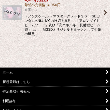
希望小売価格
:
4,950
円
在庫なし
・ノンスケール ・マスターグレードＳＤ ・SDガ
ンダムの躰にMGの技術を集約 ・「アロンダイト
ビームソード」及び「高エネルギー長射程ビーム
砲」は、 MGSDオリジナルギミックとして刃先
の延長…
ホーム
新規登録はこちら
特定商取引法表示
利用詳細