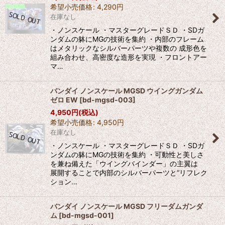
希望小売価格
:
4,290
円
絞り込む
在庫なし
・ノンスケール ・マスターグレードＳＤ ・SDガ
ンダムの躰にMGの技術を集約 ・内部のフレーム
はメタリックなシルバーパーツや複数の 成形色を
組み合わせ、高密度な造形を実現 ・フロントアー
マ…
バンダイ ノンスケール MGSD ウイングガンダム
ゼロ EW
[
bd-mgsd-003
]
4,950
円
(税込)
希望小売価格
:
4,950
円
在庫なし
・ノンスケール ・マスターグレードＳＤ ・SDガ
ンダムの躰にMGの技術を集約 ・可動性と美しさ
を兼ね備えた「ウイングバインダー」の主翼は
展開することで内部のシルバーパーツと“リフレク
ション…
バンダイ ノンスケール MGSD フリーダムガンダ
ム
[
bd-mgsd-001
]