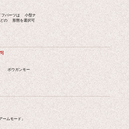
ナイフパーツは 小型ナ
などの 形態を選択可
05
]
ド、 ボウガンモー
ブアームモード」