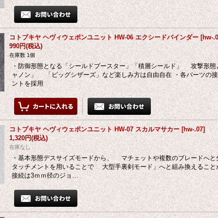
コトブキヤ ヘヴィウェポンユニット HW-06 エクシードバインダー
[
hw-.
990円
(税込)
在庫数 1個
・防御形態となる「シールドブースター」「積層シールド」 攻撃形態
ャノン」 「ビッグシザーズ」など楽しみ方は自由自在 ・各パーツの接
ントを採用
コトブキヤ ヘヴィウェポンユニット HW-07 スカルマサカー
[
hw-.07
]
1,320円
(税込)
在庫なし
・基本形態デスサイズモードから、 マチェットや複数のブレードへと
タッチメントを用いることで 大型手裏剣モード」へと組み換えること
接続は3ｍｍ径のジョ…