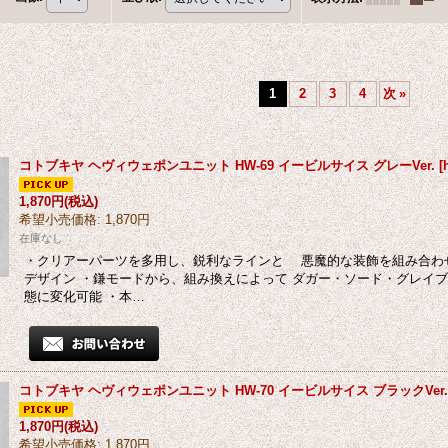
1
2
3
4
次
»
コトブキヤ ヘヴィウェポンユニット HW-69 イービルサイス グレーVer.
[
1,870円
(税込)
希望小売価格
:
1,870円
在庫なし
・クリアーパーツを多用し、鋭利なラインと 悪魔的な装飾を組み合わ
デザイン ・鎌モードから、組み換えによって ダガー・ソード・グレイ
態に変化可能 ・本…
コトブキヤ ヘヴィウェポンユニット HW-70 イービルサイス ブラックVer
1,870円
(税込)
希望小売価格
:
1,870円