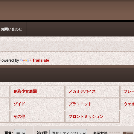
お問い合わせ
owered by
Translate
創彩少女庭園
メガミデバイス
フレ
ゾイド
プラユニット
ウェ
その他
フロントミッション
画像
:
並び順
:
表示方法
: