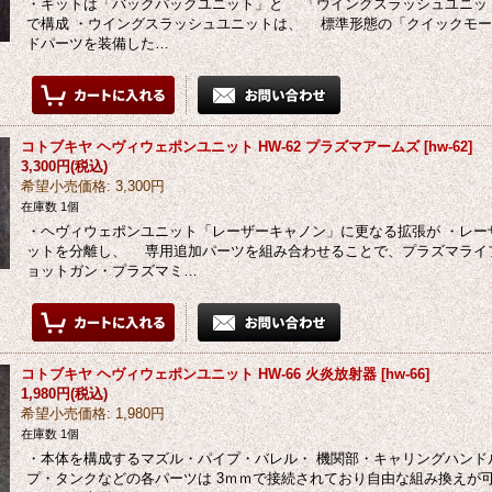
・キットは「バックパックユニット」と 「ウイングスラッシュユニッ
で構成 ・ウイングスラッシュユニットは、 標準形態の「クイックモ
ドパーツを装備した…
コトブキヤ ヘヴィウェポンユニット HW-62 プラズマアームズ
[
hw-62
]
3,300円
(税込)
希望小売価格
:
3,300円
在庫数 1個
・ヘヴィウェポンユニット「レーザーキャノン」に更なる拡張が ・レー
ットを分離し、 専用追加パーツを組み合わせることで、プラズマライ
ョットガン・プラズマミ…
コトブキヤ ヘヴィウェポンユニット HW-66 火炎放射器
[
hw-66
]
1,980円
(税込)
希望小売価格
:
1,980円
在庫数 1個
・本体を構成するマズル・パイプ・バレル・ 機関部・キャリングハンド
プ・タンクなどの各パーツは 3ｍｍで接続されており自由な組み換えが可