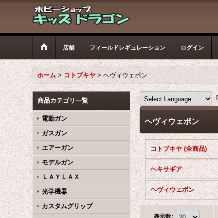
店舗
フィールドレギュレーション
ログイン
ホーム
>
コトブキヤ
>
ヘヴィウェポン
P
商品カテゴリ一覧
電動ガン
ヘヴィウェポン
ガスガン
エアーガン
コトブキヤ (全商品)
モデルガン
ヘキサギア
ＬＡＹＬＡＸ
ヘヴィウェポン
光学機器
カスタムグリップ
表示数
: