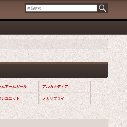
ームアームガール
アルカナディア
ポンユニット
メカサプライ