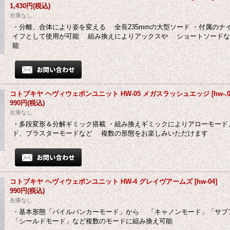
1,430円
(税込)
在庫なし
・分離、合体により姿を変える 全長235mmの大型ソード ・付属の
イフとして使用が可能 組み換えによりアックスや ショートソード
能
コトブキヤ ヘヴィウェポンユニット HW-05 メガスラッシュエッジ
[
hw-.
990円
(税込)
在庫なし
・多段変形＆分解ギミック搭載 ・組み換えギミックによりアローモー
ド、ブラスターモードなど 複数の形態をお楽しみいただけます
コトブキヤ ヘヴィウェポンユニット HW-4 グレイヴアームズ
[
hw-04
]
990円
(税込)
在庫なし
・基本形態「パイルバンカーモード」から 「キャノンモード」「サ
「シールドモード」など複数のモードに組み換え可能