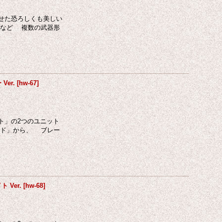
せた恐ろしくも美しい
ブなど 複数の武器形
er.
[
hw-67
]
ト」の2つのユニット
ード」から、 ブレー
 Ver.
[
hw-68
]