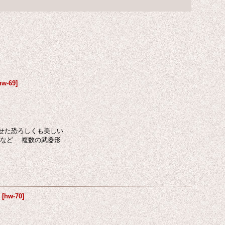
hw-69
]
せた恐ろしくも美しい
ブなど 複数の武器形
.
[
hw-70
]