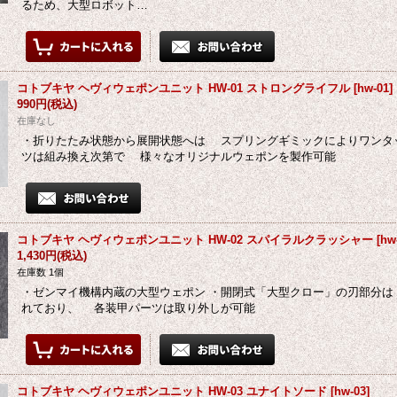
るため、大型ロボット…
コトブキヤ ヘヴィウェポンユニット HW-01 ストロングライフル
[
hw-01
]
990円
(税込)
在庫なし
・折りたたみ状態から展開状態へは スプリングギミックによりワンタ
ツは組み換え次第で 様々なオリジナルウェポンを製作可能
コトブキヤ ヘヴィウェポンユニット HW-02 スパイラルクラッシャー
[
hw
1,430円
(税込)
在庫数 1個
・ゼンマイ機構内蔵の大型ウェポン ・開閉式「大型クロー」の刃部分
れており、 各装甲パーツは取り外しが可能
コトブキヤ ヘヴィウェポンユニット HW-03 ユナイトソード
[
hw-03
]