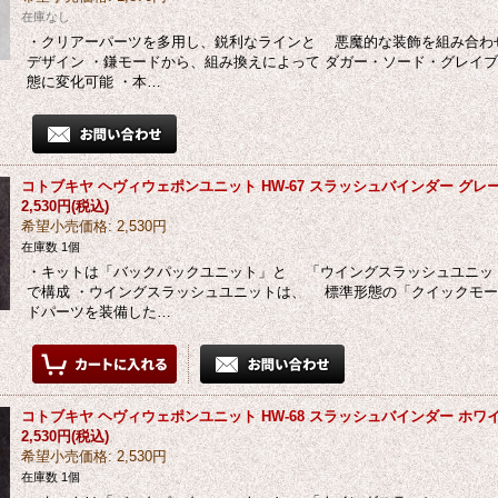
在庫なし
・クリアーパーツを多用し、鋭利なラインと 悪魔的な装飾を組み合わ
デザイン ・鎌モードから、組み換えによって ダガー・ソード・グレイ
態に変化可能 ・本…
コトブキヤ ヘヴィウェポンユニット HW-67 スラッシュバインダー グレー V
2,530円
(税込)
希望小売価格
:
2,530円
在庫数 1個
・キットは「バックパックユニット」と 「ウイングスラッシュユニッ
で構成 ・ウイングスラッシュユニットは、 標準形態の「クイックモ
ドパーツを装備した…
コトブキヤ ヘヴィウェポンユニット HW-68 スラッシュバインダー ホワイト
2,530円
(税込)
希望小売価格
:
2,530円
在庫数 1個