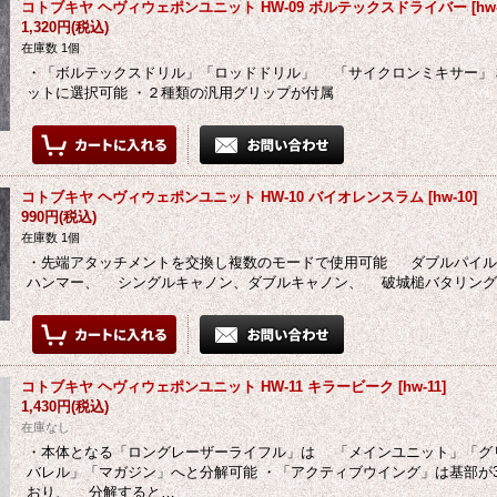
コトブキヤ ヘヴィウェポンユニット HW-09 ボルテックスドライバー
[
hw
1,320円
(税込)
在庫数 1個
・「ボルテックスドリル」「ロッドドリル」 「サイクロンミキサー」
ットに選択可能 ・２種類の汎用グリップが付属
コトブキヤ ヘヴィウェポンユニット HW-10 バイオレンスラム
[
hw-10
]
990円
(税込)
在庫数 1個
・先端アタッチメントを交換し複数のモードで使用可能 ダブルパイル
ハンマー、 シングルキャノン、ダブルキャノン、 破城槌バタリング
コトブキヤ ヘヴィウェポンユニット HW-11 キラービーク
[
hw-11
]
1,430円
(税込)
在庫なし
・本体となる「ロングレーザーライフル」は 「メインユニット」「グ
バレル」「マガジン」へと分解可能 ・「アクティブウイング」は基部が
おり、 分解すると…