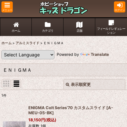
メニュー
ログイン
フィールドレギュレー
ホーム
カテゴリ
店舗
ション
ホーム
>
アルミスライド
>
ＥＮＩＧＭＡ
Powered by
Translate
ＥＮＩＧＭＡ
表示順変更
閉じる
1
件
表示数
:
ENIGMA Colt Series’70 カスタムスライド
[
A-
MEU-05-BK
]
並び順
:
18,150
円
(税込)
在庫数 1個