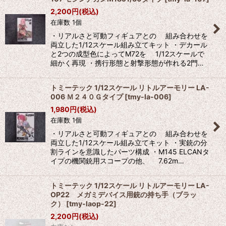
2,200
円
(税込)
在庫数 1個
・リアルさと可動フィギュアとの 組み合わせを
両立した1/12スケール組み立てキット ・デカール
と2つの成型色によってM72を 1/12スケールで
細かく再現 ・携行形態と射撃形態が作れる2門…
トミーテック 1/12スケール リトルアーモリー LA-
006 Ｍ２４０Ｇタイプ
[
tmy-la-006
]
1,980
円
(税込)
在庫数 1個
・リアルさと可動フィギュアとの 組み合わせを
両立した1/12スケール組み立てキット ・実銃の分
割ラインを意識したパーツ構成 ・M145 ELCANタ
イプの機関銃用スコープの他、 7.62m…
トミーテック 1/12スケール リトルアーモリー LA-
OP22 メガミデバイス用銃の持ち手（ブラッ
ク）
[
tmy-laop-22
]
2,200
円
(税込)