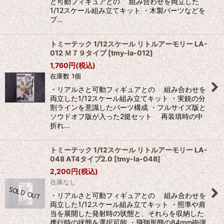
と可動フィギュアとの 組み合わせを両立した
1/12スケール組み立てキット ・木製パーツなどを
ブ…
トミーテック 1/12スケール リトルアーモリー LA-
012 Ｍ７９タイプ
[
tmy-la-012
]
1,760
円
(税込)
在庫数 1個
・リアルさと可動フィギュアとの 組み合わせを
両立した1/12スケール組み立てキット ・実銃の分
割ラインを意識したパーツ構成 ・フルサイズ版と
ソウドオフ版が入った2挺セット 再装填時の中
折れ…
トミーテック 1/12スケール リトルアーモリー LA-
048 AT4タイプ2.0
[
tmy-la-048
]
2,200
円
(税込)
在庫なし
・リアルさと可動フィギュアとの 組み合わせを
両立した1/12スケール組み立てキット ・照準や肩
当を展開した発射時の状態と、それらを収納した
携行時の状態を選択可能 ・飛翔形態の84mm砲弾