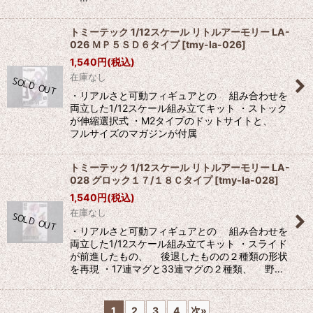
トミーテック 1/12スケール リトルアーモリー LA-
026 ＭＰ５ＳＤ６タイプ
[
tmy-la-026
]
1,540
円
(税込)
在庫なし
・リアルさと可動フィギュアとの 組み合わせを
両立した1/12スケール組み立てキット ・ストック
が伸縮選択式 ・M2タイプのドットサイトと、
フルサイズのマガジンが付属
トミーテック 1/12スケール リトルアーモリー LA-
028 グロック１７/１８Ｃタイプ
[
tmy-la-028
]
1,540
円
(税込)
在庫なし
・リアルさと可動フィギュアとの 組み合わせを
両立した1/12スケール組み立てキット ・スライド
が前進したもの、 後退したものの２種類の形状
を再現 ・17連マグと33連マグの２種類、 野…
1
2
3
4
次
»