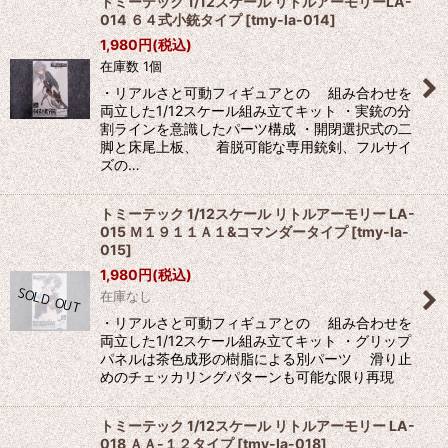
トミーテック 1/12スケール リトルアーモリーLA-
014 ６４式小銃タイプ
[
tmy-la-014
]
1,980
円
(税込)
在庫数 1個
・リアルさと可動フィギュアとの 組み合わせを
両立した1/12スケール組み立てキット ・実銃の分
割ラインを意識したパーツ構成 ・開閉選択式の二
脚と床尾上板、 着脱可能な専用銃剣、フルサイ
ズの…
トミーテック 1/12スケール リトルアーモリー LA-
015 Ｍ１９１１Ａ１&コマンダータイプ
[
tmy-la-
015
]
1,980
円
(税込)
在庫なし
・リアルさと可動フィギュアとの 組み合わせを
両立した1/12スケール組み立てキット ・グリップ
パネルは茶色成形の樹脂による別パーツ 滑り止
めのチェッカリングパターンも可能な限り再現
トミーテック 1/12スケール リトルアーモリー LA-
018 ＡＡ-１２タイプ
[
tmy-la-018
]