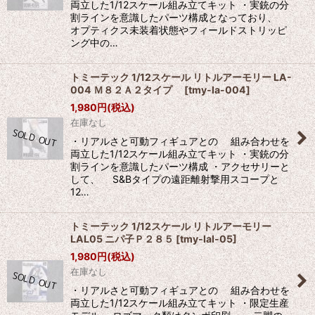
両立した1/12スケール組み立てキット ・実銃の分
割ラインを意識したパーツ構成となっており、
オプティクス未装着状態やフィールドストリッピ
ング中の…
トミーテック 1/12スケール リトルアーモリー LA-
004 Ｍ８２Ａ２タイプ
[
tmy-la-004
]
1,980
円
(税込)
在庫なし
・リアルさと可動フィギュアとの 組み合わせを
両立した1/12スケール組み立てキット ・実銃の分
割ラインを意識したパーツ構成 ・アクセサリーと
して、 S&Bタイプの遠距離射撃用スコープと
12…
トミーテック 1/12スケール リトルアーモリー
LAL05 ニパ子Ｐ２８５
[
tmy-lal-05
]
1,980
円
(税込)
在庫なし
・リアルさと可動フィギュアとの 組み合わせを
両立した1/12スケール組み立てキット ・限定生産