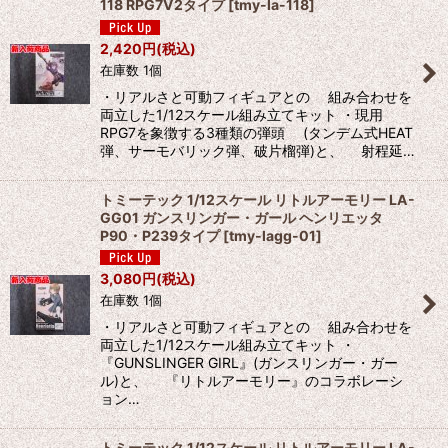
118 RPG7V2タイプ
[
tmy-la-118
]
並び順
:
2,420
円
(税込)
在庫数 1個
絞り込む
・リアルさと可動フィギュアとの 組み合わせを
両立した1/12スケール組み立てキット ・現用
RPG7を象徴する3種類の弾頭 (タンデム式HEAT
弾、サーモバリック弾、破片榴弾)と、 射程延…
トミーテック 1/12スケール リトルアーモリー LA-
GG01 ガンスリンガー・ガール ヘンリエッタ
P90・P239タイプ
[
tmy-lagg-01
]
3,080
円
(税込)
在庫数 1個
・リアルさと可動フィギュアとの 組み合わせを
両立した1/12スケール組み立てキット ・
『GUNSLINGER GIRL』(ガンスリンガー・ガー
ル)と、 『リトルアーモリー』のコラボレーシ
ョン…
トミーテック 1/12スケール リトルアーモリー LA-