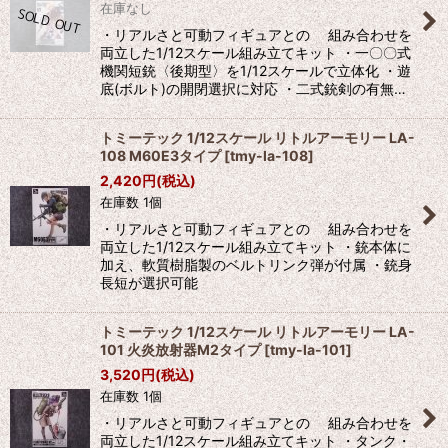
在庫なし
・リアルさと可動フィギュアとの 組み合わせを
両立した1/12スケール組み立てキット ・一〇〇式
機関短銃〈後期型〉を1/12スケールで立体化 ・遊
底(ボルト)の開閉選択に対応 ・二式銃剣の有無…
トミーテック 1/12スケール リトルアーモリー LA-
108 M60E3タイプ
[
tmy-la-108
]
2,420
円
(税込)
在庫数 1個
・リアルさと可動フィギュアとの 組み合わせを
両立した1/12スケール組み立てキット ・銃本体に
加え、軟質樹脂製のベルトリンク弾が付属 ・銃身
長短が選択可能
トミーテック 1/12スケール リトルアーモリー LA-
101 火炎放射器M2タイプ
[
tmy-la-101
]
3,520
円
(税込)
在庫数 1個
・リアルさと可動フィギュアとの 組み合わせを
両立した1/12スケール組み立てキット ・タンク・