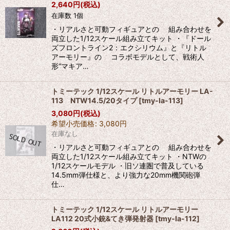
2,640
円
(税込)
在庫数 1個
・リアルさと可動フィギュアとの 組み合わせを
両立した1/12スケール組み立てキット ・『ドール
ズフロントライン2：エクシリウム』と『リトル
アーモリー』の コラボモデルとして、戦術人
形“マキア…
トミーテック 1/12スケール リトルアーモリー LA-
113 NTW14.5/20タイプ
[
tmy-la-113
]
3,080
円
(税込)
希望小売価格
:
3,080
円
在庫なし
・リアルさと可動フィギュアとの 組み合わせを
両立した1/12スケール組み立てキット ・NTWの
1/12スケールモデル ・旧ソ連圏で普及している
14.5mm弾仕様と、より強力な20mm機関砲弾
仕…
トミーテック 1/12スケール リトルアーモリー
LA112 20式小銃&てき弾発射器
[
tmy-la-112
]