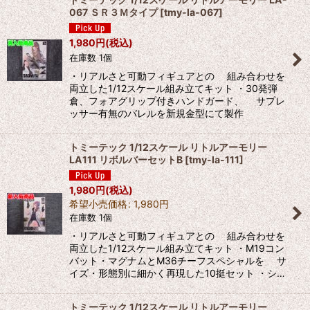
067 ＳＲ３Ｍタイプ
[
tmy-la-067
]
1,980
円
(税込)
在庫数 1個
・リアルさと可動フィギュアとの 組み合わせを
両立した1/12スケール組み立てキット ・30発弾
倉、フォアグリップ付きハンドガード、 サプレ
ッサー有無のバレルを新規金型にて製作
トミーテック 1/12スケール リトルアーモリー
LA111 リボルバーセットB
[
tmy-la-111
]
1,980
円
(税込)
希望小売価格
:
1,980
円
在庫数 1個
・リアルさと可動フィギュアとの 組み合わせを
両立した1/12スケール組み立てキット ・M19コン
バット・マグナムとM36チーフスペシャルを サ
イズ・形態別に細かく再現した10挺セット ・シ…
トミーテック 1/12スケール リトルアーモリー