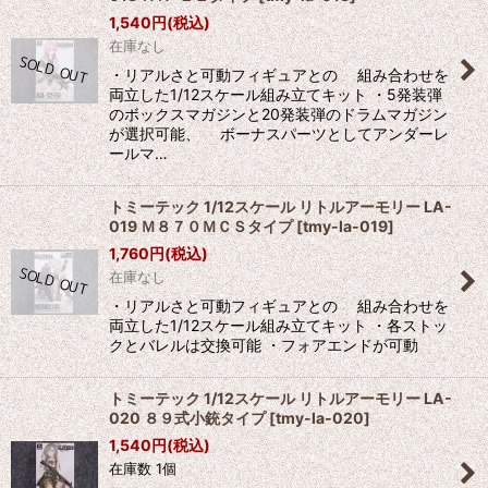
1,540
円
(税込)
在庫なし
・リアルさと可動フィギュアとの 組み合わせを
両立した1/12スケール組み立てキット ・5発装弾
のボックスマガジンと20発装弾のドラムマガジン
が選択可能、 ボーナスパーツとしてアンダーレ
ールマ…
トミーテック 1/12スケール リトルアーモリー LA-
019 Ｍ８７０ＭＣＳタイプ
[
tmy-la-019
]
1,760
円
(税込)
在庫なし
・リアルさと可動フィギュアとの 組み合わせを
両立した1/12スケール組み立てキット ・各ストッ
クとバレルは交換可能 ・フォアエンドが可動
トミーテック 1/12スケール リトルアーモリー LA-
020 ８９式小銃タイプ
[
tmy-la-020
]
1,540
円
(税込)
在庫数 1個