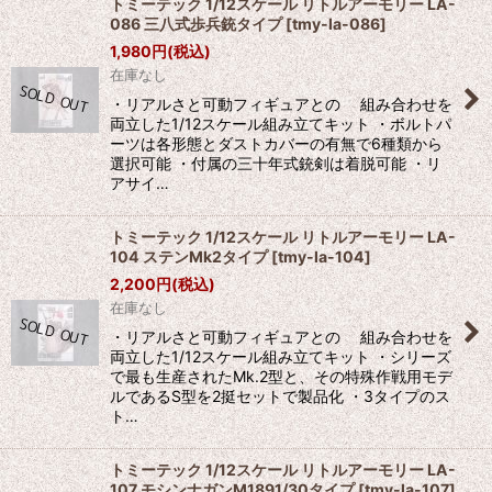
トミーテック 1/12スケール リトルアーモリー LA-
086 三八式歩兵銃タイプ
[
tmy-la-086
]
1,980
円
(税込)
在庫なし
・リアルさと可動フィギュアとの 組み合わせを
両立した1/12スケール組み立てキット ・ボルトパ
ーツは各形態とダストカバーの有無で6種類から
選択可能 ・付属の三十年式銃剣は着脱可能 ・リ
アサイ…
トミーテック 1/12スケール リトルアーモリー LA-
104 ステンMk2タイプ
[
tmy-la-104
]
2,200
円
(税込)
在庫なし
・リアルさと可動フィギュアとの 組み合わせを
両立した1/12スケール組み立てキット ・シリーズ
で最も生産されたMk.2型と、その特殊作戦用モデ
ルであるS型を2挺セットで製品化 ・3タイプのス
ト…
トミーテック 1/12スケール リトルアーモリー LA-
107 モシンナガンM1891/30タイプ
[
tmy-la-107
]