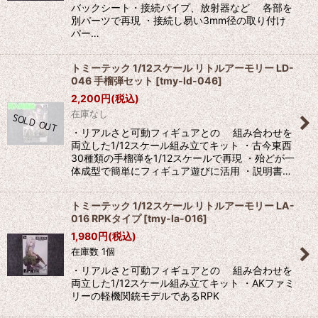
バックシート・接続パイプ、放射器など 各部を
別パーツで再現 ・接続し易い3mm径の取り付け
パー…
トミーテック 1/12スケール リトルアーモリー LD-
046 手榴弾セット
[
tmy-ld-046
]
2,200
円
(税込)
在庫なし
・リアルさと可動フィギュアとの 組み合わせを
両立した1/12スケール組み立てキット ・古今東西
30種類の手榴弾を1/12スケールで再現 ・殆どが一
体成型で簡単にフィギュア遊びに活用 ・説明書…
トミーテック 1/12スケール リトルアーモリー LA-
016 RPKタイプ
[
tmy-la-016
]
1,980
円
(税込)
在庫数 1個
・リアルさと可動フィギュアとの 組み合わせを
両立した1/12スケール組み立てキット ・AKファミ
リーの軽機関銃モデルであるRPK