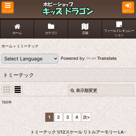
メニュー
ログイン
フィールドレギュレー
ホーム
カテゴリ
店舗
ション
ホーム
>
トミーテック
Powered by
Translate
トミーテック
表示順変更
閉じる
190
件
サブカテゴリ
:
1
2
3
4
次
»
表示数
:
トミーテック 1/12スケール リトルアーモリー LA-