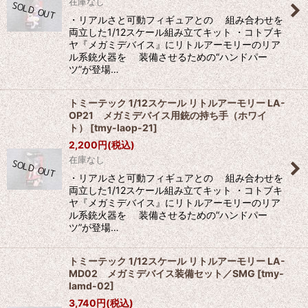
在庫なし
・リアルさと可動フィギュアとの 組み合わせを
両立した1/12スケール組み立てキット ・コトブキ
ヤ『メガミデバイス』にリトルアーモリーのリア
ル系銃火器を 装備させるための“ハンドパー
ツ”が登場…
トミーテック 1/12スケール リトルアーモリー LA-
OP21 メガミデバイス用銃の持ち手（ホワイ
ト）
[
tmy-laop-21
]
2,200
円
(税込)
在庫なし
・リアルさと可動フィギュアとの 組み合わせを
両立した1/12スケール組み立てキット ・コトブキ
ヤ『メガミデバイス』にリトルアーモリーのリア
ル系銃火器を 装備させるための“ハンドパー
ツ”が登場…
トミーテック 1/12スケール リトルアーモリー LA-
MD02 メガミデバイス装備セット／SMG
[
tmy-
lamd-02
]
3,740
円
(税込)