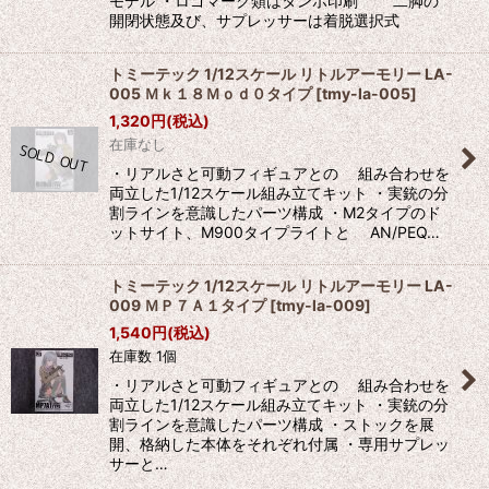
モデル ・ロゴマーク類はタンポ印刷 二脚の
開閉状態及び、サプレッサーは着脱選択式
トミーテック 1/12スケール リトルアーモリー LA-
005 Ｍｋ１８Ｍｏｄ０タイプ
[
tmy-la-005
]
1,320
円
(税込)
在庫なし
・リアルさと可動フィギュアとの 組み合わせを
両立した1/12スケール組み立てキット ・実銃の分
割ラインを意識したパーツ構成 ・M2タイプのド
ットサイト、M900タイプライトと AN/PEQ…
トミーテック 1/12スケール リトルアーモリー LA-
009 ＭＰ７Ａ１タイプ
[
tmy-la-009
]
1,540
円
(税込)
在庫数 1個
・リアルさと可動フィギュアとの 組み合わせを
両立した1/12スケール組み立てキット ・実銃の分
割ラインを意識したパーツ構成 ・ストックを展
開、格納した本体をそれぞれ付属 ・専用サプレッ
サーと…