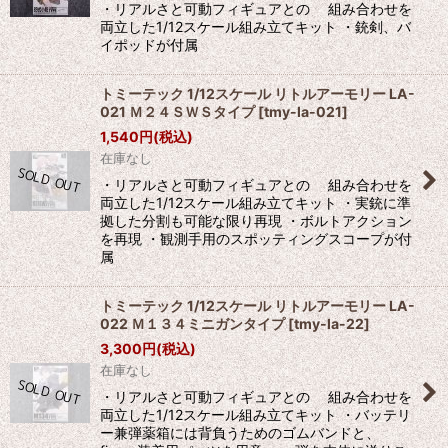
・リアルさと可動フィギュアとの 組み合わせを
両立した1/12スケール組み立てキット ・銃剣、バ
イポッドが付属
トミーテック 1/12スケール リトルアーモリー LA-
021 Ｍ２４ＳＷＳタイプ
[
tmy-la-021
]
1,540
円
(税込)
在庫なし
・リアルさと可動フィギュアとの 組み合わせを
両立した1/12スケール組み立てキット ・実銃に準
拠した分割も可能な限り再現 ・ボルトアクション
を再現 ・観測手用のスポッティングスコープが付
属
トミーテック 1/12スケール リトルアーモリー LA-
022 Ｍ１３４ミニガンタイプ
[
tmy-la-22
]
3,300
円
(税込)
在庫なし
・リアルさと可動フィギュアとの 組み合わせを
両立した1/12スケール組み立てキット ・バッテリ
ー兼弾薬箱には背負うためのゴムバンドと、