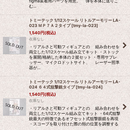
figma装着用パーツを用意。 弾を本体に送りこ
む…
トミーテック 1/12スケール リトルアーモリー LA-
023 ＭＰ７Ａ２タイプ
[
tmy-la-023
]
1,540
円
(税込)
在庫なし
・リアルさと可動フィギュアとの 組み合わせを
両立した1/12スケール組み立てキット ・ストック
を展開/格納した本体の２挺セット ・専用サプレ
ッサー、マイクロドットサイト、 レーザー照準
器が…
トミーテック 1/12スケール リトルアーモリー LA-
024 ６４式狙撃銃タイプ
[
tmy-la-024
]
1,540
円
(税込)
在庫なし
・リアルさと可動フィギュアとの 組み合わせを
両立した1/12スケール組み立てキット ・64式狙撃
銃最大の特徴であるオフセット式狙撃眼鏡を再現
・スコープを取り付けた際の頬の位置を調整する
…