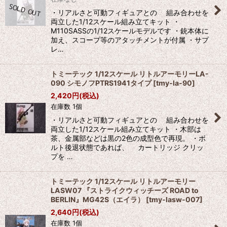
・リアルさと可動フィギュアとの 組み合わせを
両立した1/12スケール組み立てキット ・
M110SASSの1/12スケールモデルです ・銃本体に
加え、スコープ等のアタッチメントが付属 ・サプ
レ…
トミーテック 1/12スケール リトルアーモリーLA-
090 シモノフPTRS1941タイプ
[
tmy-la-90
]
2,420
円
(税込)
在庫数 1個
・リアルさと可動フィギュアとの 組み合わせを
両立した1/12スケール組み立てキット ・木部は
茶、金属部などは黒の2色の成型色で再現。 ・ボ
ルト後退状態であれば、 カートリッジ クリッ
プを …
トミーテック 1/12スケール リトルアーモリー
LASW07 『ストライクウィッチーズ ROAD to
BERLIN』MG42S（エイラ）
[
tmy-lasw-007
]
2,640
円
(税込)
在庫数 1個