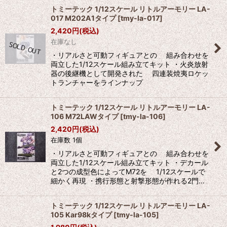
トミーテック 1/12スケール リトルアーモリー LA-
017 M202A1タイプ
[
tmy-la-017
]
2,420
円
(税込)
在庫なし
・リアルさと可動フィギュアとの 組み合わせを
両立した1/12スケール組み立てキット ・火炎放射
器の後継機として開発された 四連装焼夷ロケッ
トランチャーをラインナップ
トミーテック 1/12スケール リトルアーモリー LA-
106 M72LAWタイプ
[
tmy-la-106
]
2,420
円
(税込)
在庫数 1個
・リアルさと可動フィギュアとの 組み合わせを
両立した1/12スケール組み立てキット ・デカール
と2つの成型色によってM72を 1/12スケールで
細かく再現 ・携行形態と射撃形態が作れる2門…
トミーテック 1/12スケール リトルアーモリー LA-
105 Kar98kタイプ
[
tmy-la-105
]