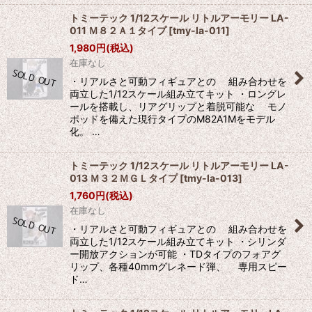
トミーテック 1/12スケール リトルアーモリー LA-
011 Ｍ８２Ａ１タイプ
[
tmy-la-011
]
1,980
円
(税込)
在庫なし
・リアルさと可動フィギュアとの 組み合わせを
両立した1/12スケール組み立てキット ・ロングレ
ールを搭載し、リアグリップと着脱可能な モノ
ポッドを備えた現行タイプのM82A1Mをモデル
化。 …
トミーテック 1/12スケール リトルアーモリー LA-
013 Ｍ３２ＭＧＬタイプ
[
tmy-la-013
]
1,760
円
(税込)
在庫なし
・リアルさと可動フィギュアとの 組み合わせを
両立した1/12スケール組み立てキット ・シリンダ
ー開放アクションが可能 ・TDタイプのフォアグ
リップ、各種40mmグレネード弾、 専用スピー
ド…