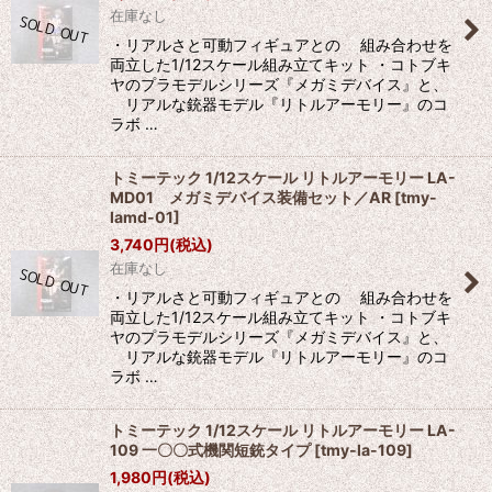
在庫なし
・リアルさと可動フィギュアとの 組み合わせを
両立した1/12スケール組み立てキット ・コトブキ
ヤのプラモデルシリーズ『メガミデバイス』と、
リアルな銃器モデル『リトルアーモリー』のコ
ラボ …
トミーテック 1/12スケール リトルアーモリー LA-
MD01 メガミデバイス装備セット／AR
[
tmy-
lamd-01
]
3,740
円
(税込)
在庫なし
・リアルさと可動フィギュアとの 組み合わせを
両立した1/12スケール組み立てキット ・コトブキ
ヤのプラモデルシリーズ『メガミデバイス』と、
リアルな銃器モデル『リトルアーモリー』のコ
ラボ …
トミーテック 1/12スケール リトルアーモリー LA-
109 一〇〇式機関短銃タイプ
[
tmy-la-109
]
1,980
円
(税込)