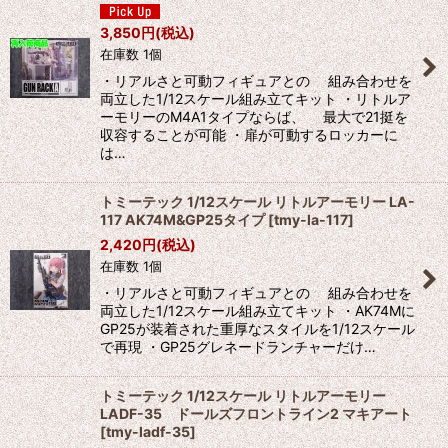
3,850
円
(税込)
在庫数 1個
・リアルさと可動フィギュアとの 組み合わせを
両立した1/12スケール組み立てキット ・リトルア
ーモリーのM4A1タイプならば、 最大で21挺を
収容することが可能 ・扉が可動するロッカーに
は…
トミーテック 1/12スケール リトルアーモリー LA-
117 AK74M&GP25タイプ
[
tmy-la-117
]
2,420
円
(税込)
在庫数 1個
・リアルさと可動フィギュアとの 組み合わせを
両立した1/12スケール組み立てキット ・AK74Mに
GP25が装着された重厚なスタイルを1/12スケール
で再現 ・GP25グレネードランチャーだけ…
トミーテック 1/12スケール リトルアーモリー
LADF-35 ドールズフロントライン2 マキアート
[
tmy-ladf-35
]