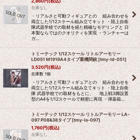
2,860
円
(税込)
在庫なし
・リアルさと可動フィギュアとの 組み合わせを
両立した1/12スケール組み立てキット ・陸上自衛
隊武器学校での取材を経た精確なモデリングと 日
本製ならではのクオリティを実現 ・ランチャーは
ガ…
トミーテック 1/12スケール リトルアーモリー
LD051 M1919A4タイプ重機関銃
[
tmy-ld-051
]
3,520
円
(税込)
在庫数 1個
・リアルさと可動フィギュアとの 組み合わせを
両立した1/12スケール組み立てキット ・陸上自衛
隊 武器学校での取材をもとに、 地上戦3脚設置
型のA4を1/12スケールで精密に再現 ・弾薬箱…
トミーテック 1/12スケール リトルアーモリー LA-
097 P08&38タイプ
[
tmy-la-097
]
1,760
円
(税込)
在庫なし