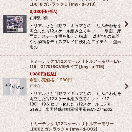
LD018 ガンラックＤ
[
tmy-ld-018
]
3,080
円
(税込)
在庫数 1個
・リアルさと可動フィギュアとの 組み合わせを
両立した1/12スケール組み立てキット ・壁面、床
面に、スチール棚を加えた構成 2脚付きの銃器
や小物類をディスプレイに便利なアイテム ・壁面
用の…
トミーテック 1/12スケール リトルアーモリーLA-
115 G17&18C&19タイプ
[
tmy-la-115
]
1,980
円
(税込)
希望小売価格
:
1,980
円
在庫なし
・リアルさと可動フィギュアとの 組み合わせを
両立した1/12スケール組み立てキット ・17、
18C、19をセット化した1/12スケールモデル ・
G19は、米国特殊作戦軍採用拳銃Mk27mod2…
トミーテック 1/12スケール リトルアーモリー
LD002 ガンラックＡ
[
tmy-ld-002
]