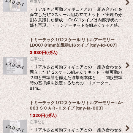
在庫なし
・リアルさと可動フィギュアとの 組み合わせを
両立した1/12スケール組み立てキット ・実銃の分
割を意識した構成 ・Gr G11タイプは内部形状の一
部も再現。 ・ランナーキットを組み立てると銃…
トミーテック 1/12スケール リトルアーモリー
LD007 81mm迫撃砲L16タイプ
[
tmy-ld-007
]
3,630
円
(税込)
在庫なし
・リアルさと可動フィギュアとの 組み合わせを
両立した1/12スケール組み立てキット ・軸可動の
２脚と照準器を備えた迫撃砲本体と、 間接照準
時の基準線を設定するためのコリメーター、
81m…
トミーテック 1/12スケール リトルアーモリー LA-
003 ＳＣＡＲ-Ｈタイプ
[
tmy-la-003
]
1,320
円
(税込)
在庫なし
・リアルさと可動フィギュアとの 組み合わせを