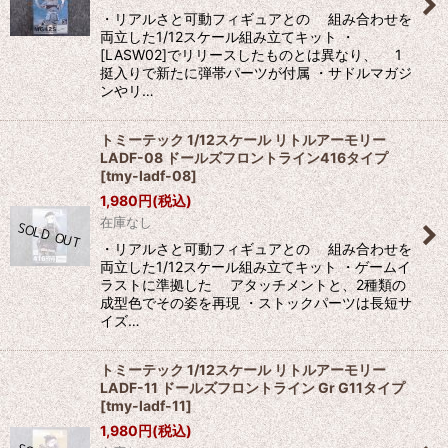
・リアルさと可動フィギュアとの 組み合わせを
両立した1/12スケール組み立てキット ・
[LASW02]でリリースしたものとは異なり、 1
挺入りで新たに弾帯パーツが付属 ・サドルマガジ
ンやリ…
トミーテック 1/12スケール リトルアーモリー
LADF-08 ドールズフロントライン416タイプ
[
tmy-ladf-08
]
1,980
円
(税込)
在庫なし
・リアルさと可動フィギュアとの 組み合わせを
両立した1/12スケール組み立てキット ・ゲームイ
ラストに準拠した アタッチメントと、2種類の
成型色でその姿を再現 ・ストックパーツは長短サ
イズ…
トミーテック 1/12スケール リトルアーモリー
LADF-11 ドールズフロントライン Gr G11タイプ
[
tmy-ladf-11
]
1,980
円
(税込)