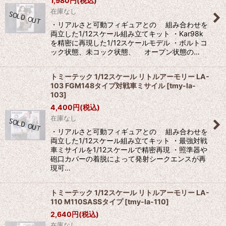
1,980
円
(税込)
在庫なし
・リアルさと可動フィギュアとの 組み合わせを
両立した1/12スケール組み立てキット ・Kar98k
を精密に再現した1/12スケールモデル ・ボルトコ
ック状態、未コック状態、 オープン状態の…
トミーテック 1/12スケール リトルアーモリー LA-
103 FGM148タイプ対戦車ミサイル
[
tmy-la-
103
]
4,400
円
(税込)
在庫なし
・リアルさと可動フィギュアとの 組み合わせを
両立した1/12スケール組み立てキット ・最強対戦
車ミサイルを1/12スケールで精密再現 ・照準器や
砲口カバーの着脱によって発射シークエンスが再
現可…
トミーテック 1/12スケール リトルアーモリー LA-
110 M110SASSタイプ
[
tmy-la-110
]
2,640
円
(税込)
在庫なし