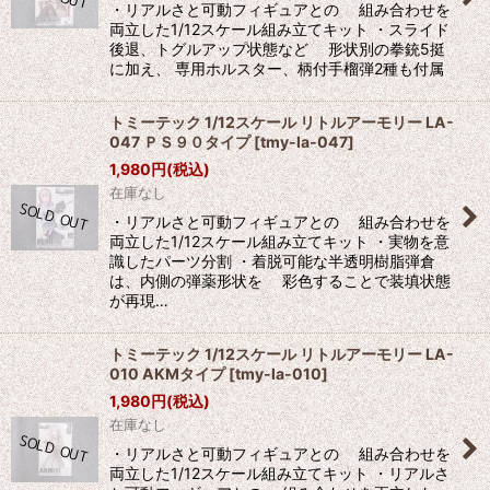
・リアルさと可動フィギュアとの 組み合わせを
両立した1/12スケール組み立てキット ・スライド
後退、トグルアップ状態など 形状別の拳銃5挺
に加え、 専用ホルスター、柄付手榴弾2種も付属
トミーテック 1/12スケール リトルアーモリー LA-
047 ＰＳ９０タイプ
[
tmy-la-047
]
1,980
円
(税込)
在庫なし
・リアルさと可動フィギュアとの 組み合わせを
両立した1/12スケール組み立てキット ・実物を意
識したパーツ分割 ・着脱可能な半透明樹脂弾倉
は、内側の弾薬形状を 彩色することで装填状態
が再現…
トミーテック 1/12スケール リトルアーモリー LA-
010 AKMタイプ
[
tmy-la-010
]
1,980
円
(税込)
在庫なし
・リアルさと可動フィギュアとの 組み合わせを
両立した1/12スケール組み立てキット ・リアルさ