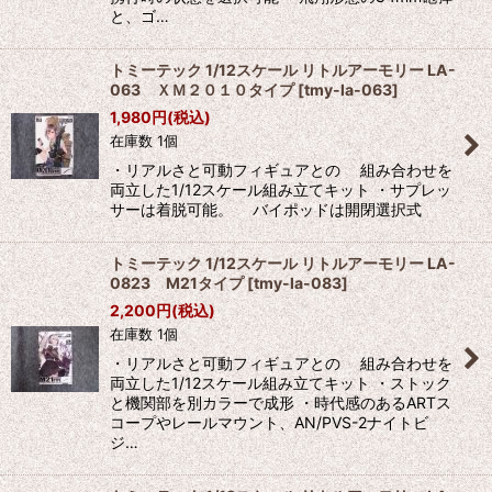
と、ゴ…
トミーテック 1/12スケール リトルアーモリー LA-
063 ＸＭ２０１０タイプ
[
tmy-la-063
]
1,980
円
(税込)
在庫数 1個
・リアルさと可動フィギュアとの 組み合わせを
両立した1/12スケール組み立てキット ・サプレッ
サーは着脱可能。 バイポッドは開閉選択式
トミーテック 1/12スケール リトルアーモリー LA-
0823 M21タイプ
[
tmy-la-083
]
2,200
円
(税込)
在庫数 1個
・リアルさと可動フィギュアとの 組み合わせを
両立した1/12スケール組み立てキット ・ストック
と機関部を別カラーで成形 ・時代感のあるARTス
コープやレールマウント、AN/PVS-2ナイトビ
ジ…