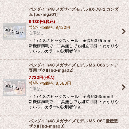
表示数
:
バンダイ 1/48 メガサイズモデル RX-78-2 ガンダ
ム
[
bd-mga01
]
9,130
円
(税込)
並び順
:
希望小売価格
:
9,130
円
在庫なし
絞り込む
・１/４８のビッグスケール 全高約375ｍｍ!! ・
新機構満載で、工具無しでも組立可能 ・わかりや
すいフルカラーの説明者付き
バンダイ 1/48 メガサイズモデル MS-06S シャア
専用 ザクII
[
bd-mga02
]
7,722
円
(税込)
希望小売価格
:
8,580
円
在庫なし
・１/４８のビッグスケール 全高約365ｍｍ!! ・
新機構満載で、工具無しでも組立可能 ・わかりや
すいフルカラーの説明者付き
バンダイ 1/48 メガサイズモデル MS-06F 量産型
ザクII
[
bd-mga03
]