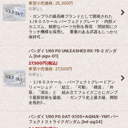
希望小売価格
:
25,300
円
在庫なし
・ガンプラの最高峰ブランドとして開発された
１/６０スケール パーフェクトグレード ・内部メ
カニズム、精密なパーツ分割を再現 ・関節部にク
ラッチ機構を採用し 重量のある武器もしっかり
保持可…
バンダイ 1/60 PG UNLEASHED RX-78-2 ガンダ
ム
[
bd-pgu-01
]
27,500
円
(税込)
希望小売価格
:
27,500
円
在庫なし
・１/６０スケール ・パーフェクトグレードアン
リィーシュド ・「組立」「可動」「構造」「外
装」「演出」と 組み立てフェイズごとにガンプ
ラ最新技術を凝縮。 ・ガンプラ史上最大級、脚部
全長約1…
バンダイ 1/60 PG GAT-X105+AQM/E-YM1 パー
フェクトストライクガンダム
[
bd-pg24
]