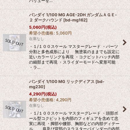
バリューを…
バンダイ 1/100 MG AGE-2DH ガンダムＡＧＥ-
２ ダークハウンド
[
bd-mg162
]
5,060
円
(税込)
希望小売価格
:
5,060
円
在庫なし
・１/１００スケール マスターグレード ・パーツ
分割と多色成形により 無塗装のままでも設定に
近いカラーリングを再現 ・コクピットハッチ内部
の細部まで再現 ・スライダーモードへ変形可能
・ラ…
バンダイ 1/100 MG リックディアス
[
bd-
mg230
]
4,290
円
(税込)
希望小売価格
:
4,290
円
在庫なし
・１/１００スケール マスターグレード ・頭部ボ
ール型コクピットを内部のフィギュアを含めて忠
実に再現 ・脚部や腰部、胸部などの内部ディテー
ル、 肩及び背部のスラスターバインダーの内部