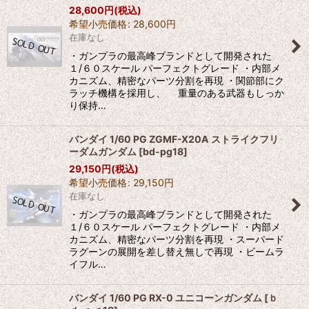
28,600
円
(税込)
希望小売価格
:
28,600
円
在庫なし
・ガンプラの最高峰ブランドとして開発された
１/６０スケール パーフェクトグレード ・内部メ
カニズム、精密なパーツ分割を再現 ・関節部にク
ラッチ機構を採用し、 重量のある武器もしっか
り保持…
バンダイ 1/60 PG ZGMF-X20A ストライクフリ
ーダムガンダム
[
bd-pg18
]
29,150
円
(税込)
希望小売価格
:
29,150
円
在庫なし
・ガンプラの最高峰ブランドとして開発された
１/６０スケール パーフェクトグレード ・内部メ
カニズム、精密なパーツ分割を再現 ・スーパード
ラグーンの展開を差し替え無しで再現 ・ビームラ
イフル…
バンダイ 1/60 PG RX-0 ユニコーンガンダム
[
ｂ