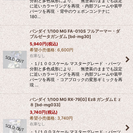
分割と多色成形により、 無塗装のままでも設定
に近いカラーリングを再現 ・内部フレームや装甲
パーツを再現 ・背中のウェポンコンテナに
180…
バンダイ 1/100 MG FA-010S フルアーマー・ダ
ブルゼータガンダム
[
bd-mg30
]
5,940
円
(税込)
希望小売価格
:
6,600
円
在庫なし
・１/１００スケール マスターグレード ・パーツ
分割と多色成形により、 無塗装のままでも設定
に近いカラーリングを再現 ・内部フレームや装甲
パーツを再現 ・コアブロックの変形ギミックを再
現 …
バンダイ 1/100 MG RX-79[G] Ez8 ガンダムＥｚ
８
[
bd-mg033
]
3,740
円
(税込)
希望小売価格
:
3,740
円
在庫なし
・１/１００スケール マスターグレード ・パーツ