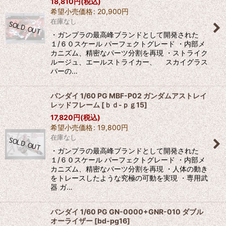
18,810
円
(税込)
希望小売価格
:
20,900
円
在庫なし
・ガンプラの最高峰ブランドとして開発された
１/６０スケール パーフェクトグレード ・内部メ
カニズム、精密なパーツ分割を再現 ・ストライク
ルージュ、エールストライカー、 スカイグラス
パーの…
バンダイ 1/60 PG MBF-P02 ガンダムアストレイ
レッドフレーム
[
ｂｄ-ｐｇ15
]
17,820
円
(税込)
希望小売価格
:
19,800
円
在庫なし
・ガンプラの最高峰ブランドとして開発された
１/６０スケール パーフェクトグレード ・内部メ
カニズム、精密なパーツ分割を再現 ・人体の動き
をトレースしたような究極の可動を実現 ・専用武
器 ガ…
バンダイ 1/60 PG GN-0000+GNR-010 ダブル
オーライザー
[
bd-pg16
]