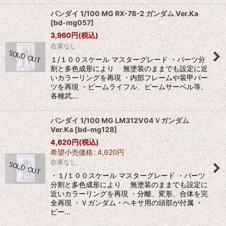
バンダイ 1/100 MG RX-78-2 ガンダム Ver.Ka
[
bd-mg057
]
3,960
円
(税込)
在庫なし
１/１００スケール マスターグレード ・パーツ分
割と多色成形により 無塗装のままでも設定に近
いカラーリングを再現 ・内部フレームや装甲パー
ツを再現 ・ビームライフル、ビームサーベル等、
各種武…
バンダイ 1/100 MG LM312V04Ｖガンダム
Ver.Ka
[
bd-mg128
]
4,620
円
(税込)
希望小売価格
:
4,620
円
在庫なし
・１/１００スケール マスターグレード ・パーツ
分割と多色成形により 無塗装のままでも設定に
近いカラーリングを再現 ・分離、変形、合体を完
全再現 ・Ｖガンダム・ヘキサ用の頭部が付属 ・
ビー…