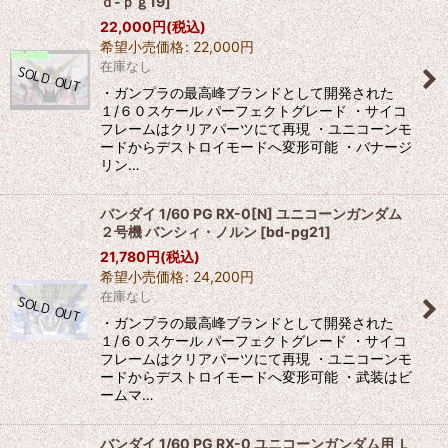
ｄ-ｐｇ19
]
22,000
円
(税込)
希望小売価格
:
22,000
円
在庫なし
・ガンプラの最高峰ブランドとして開発された
１/６０スケール パーフェクトグレード ・サイコ
フレームはクリアパーツにて再現 ・ユニコーンモ
ードからデストロイモードへ変形可能 ・バナージ
リン…
バンダイ 1/60 PG RX-0[N] ユニコーンガンダム
２号機 バンシィ・ノルン
[
bd-pg21
]
21,780
円
(税込)
希望小売価格
:
24,200
円
在庫なし
・ガンプラの最高峰ブランドとして開発された
１/６０スケール パーフェクトグレード ・サイコ
フレームはクリアパーツにて再現 ・ユニコーンモ
ードからデストロイモードへ変形可能 ・武装はビ
ームマ…
バンダイ 1/60 PG RX-0 ユニコーンガンダム用 Ｌ