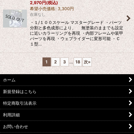
2,970
円
(税込)
希望小売価格
:
3,300
円
在庫なし
・１/１００スケール マスターグレード ・パーツ
分割と多色成形により、 無塗装のままでも設定
に近いカラーリングを再現 ・内部フレームや装甲
パーツを再現 ・ウェブライダーに変形可能 ・Ｃ
１型…
1
2
3
...
18
次
»
ホーム
新規登録はこちら
特定商取引法表示
利用詳細
お問い合わせ