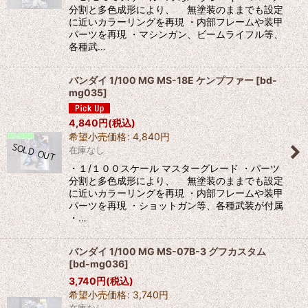
分割と多色成形により、 無塗装のままでも設定
に近いカラーリングを再現 ・内部フレームや装甲
パーツを再現 ・マシンガン、ビームライフル等、
各種武…
バンダイ 1/100 MG MS-18E ケンプファー
[
bd-
mg035
]
4,840
円
(税込)
希望小売価格
:
4,840
円
在庫なし
・１/１００スケール マスターグレード ・パーツ
分割と多色成形により、 無塗装のままでも設定
に近いカラーリングを再現 ・内部フレームや装甲
パーツを再現 ・ショットガン等、各種武装が付属
・…
バンダイ 1/100 MG MS-07B-3 グフカスタム
[
bd-mg036
]
3,740
円
(税込)
希望小売価格
:
3,740
円