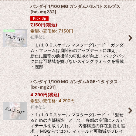
バンダイ 1/100 MG ガンダムバルバトスルプス
[
bd-mg232
]
7,150
円
(税込)
希望小売価格
:
7,150
円
在庫なし
・１/１００スケール マスターグレード ・ガンダ
ム・フレームは肩関節のアップデートに加え、
新たに腰部の前後傾の可動域が向上 ・バックパッ
クには可動域を妨げないスイングギミックを搭載
・腕部…
バンダイ 1/100 MG ガンダムAGE-1 タイタス
[
bd-mg231
]
4,290
円
(税込)
希望小売価格
:
4,290
円
在庫なし
・１/１００スケール マスターグレード ・「魅せ
るための内部構造」として、各部の空間にメカデ
ィテールを取り入れ、 内部構造の存在意義を追
求 ・MGならではのディテールと可動域がプレイ