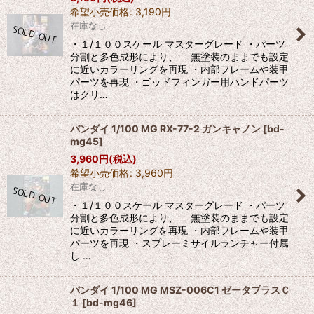
希望小売価格
:
3,190
円
在庫なし
・１/１００スケール マスターグレード ・パーツ
分割と多色成形により、 無塗装のままでも設定
に近いカラーリングを再現 ・内部フレームや装甲
パーツを再現 ・ゴッドフィンガー用ハンドパーツ
はクリ…
バンダイ 1/100 MG RX-77-2 ガンキャノン
[
bd-
mg45
]
3,960
円
(税込)
希望小売価格
:
3,960
円
在庫なし
・１/１００スケール マスターグレード ・パーツ
分割と多色成形により、 無塗装のままでも設定
に近いカラーリングを再現 ・内部フレームや装甲
パーツを再現 ・スプレーミサイルランチャー付属
し …
バンダイ 1/100 MG MSZ-006C1 ゼータプラスＣ
１
[
bd-mg46
]