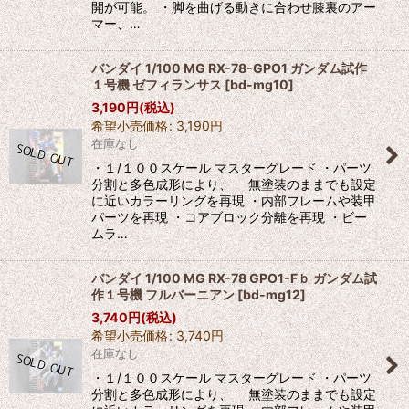
開が可能。 ・脚を曲げる動きに合わせ膝裏のアー
マー、…
バンダイ 1/100 MG RX-78-GPO1 ガンダム試作
１号機 ゼフィランサス
[
bd-mg10
]
3,190
円
(税込)
希望小売価格
:
3,190
円
在庫なし
・１/１００スケール マスターグレード ・パーツ
分割と多色成形により、 無塗装のままでも設定
に近いカラーリングを再現 ・内部フレームや装甲
パーツを再現 ・コアブロック分離を再現 ・ビー
ムラ…
バンダイ 1/100 MG RX-78 GPO1-Fｂ ガンダム試
作１号機 フルバーニアン
[
bd-mg12
]
3,740
円
(税込)
希望小売価格
:
3,740
円
在庫なし
・１/１００スケール マスターグレード ・パーツ
分割と多色成形により、 無塗装のままでも設定