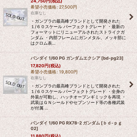
24,750
円
(税込)
希望小売価格
:
27,500
円
在庫なし
・ガンプラの最高峰ブランドとして開発された
１/６０スケール パーフェクトグレード ・最新の
フォーマットにリニューアルされたストライクガ
ンダム ・内部フレームにガンメタル、メッキ部に
はクロム表…
バンダイ 1/60 PG ガンダムエクシア
[
bd-pg23
]
17,820
円
(税込)
希望小売価格
:
19,800
円
在庫なし
・ガンプラの最高峰ブランドとして開発された
１/６０スケール パーフェクトグレード ・全身の
外装が可動し、ハッチオープンギミックを再現 ・
武装はＧＮシールドやセブンソード等の各種武装
が付属 …
バンダイ 1/60 PG RX78-2 ガンダム
[
ｂｄ-ｐｇ
02
]
11,880
円
(税込)