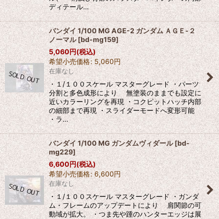
ディテール…
バンダイ 1/100 MG AGE-2 ガンダム ＡＧＥ-２
ノーマル
[
bd-mg159
]
5,060
円
(税込)
希望小売価格
:
5,060
円
在庫なし
・１/１００スケール マスターグレード ・パーツ
分割と多色成形により 無塗装のままでも設定に
近いカラーリングを再現 ・コクピットハッチ内部
の細部まで再現 ・スライダーモードへ変形可能
・ラ…
バンダイ 1/100 MG ガンダムヴィダール
[
bd-
mg229
]
6,600
円
(税込)
希望小売価格
:
6,600
円
在庫なし
・１/１００スケール マスターグレード ・ガンダ
ム・フレームのアップデートにより 肩関節の可
動域が拡大。 ・つま先や踵のハンターエッジは展