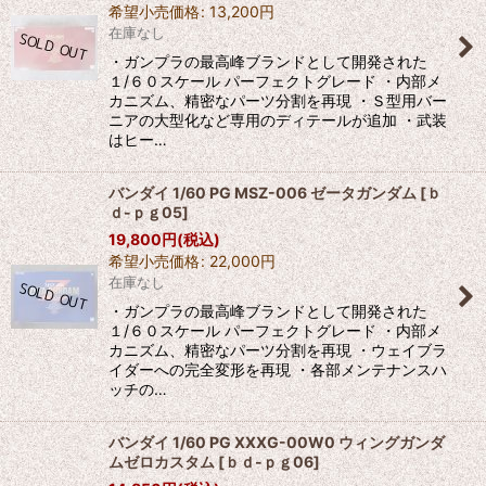
希望小売価格
:
13,200
円
在庫なし
・ガンプラの最高峰ブランドとして開発された
１/６０スケール パーフェクトグレード ・内部メ
カニズム、精密なパーツ分割を再現 ・Ｓ型用バー
ニアの大型化など専用のディテールが追加 ・武装
はヒー…
バンダイ 1/60 PG MSZ-006 ゼータガンダム
[
ｂ
ｄ-ｐｇ05
]
19,800
円
(税込)
希望小売価格
:
22,000
円
在庫なし
・ガンプラの最高峰ブランドとして開発された
１/６０スケール パーフェクトグレード ・内部メ
カニズム、精密なパーツ分割を再現 ・ウェイブラ
イダーへの完全変形を再現 ・各部メンテナンスハ
ッチの…
バンダイ 1/60 PG XXXG-00W0 ウィングガンダ
ムゼロカスタム
[
ｂｄ-ｐｇ06
]