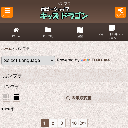
ガンプラ
メニュー
ログイン
フィールドレギュレー
ホーム
カテゴリ
店舗
ション
ホーム
>
ガンプラ
Powered by
Translate
ガンプラ
ガンプラ
表示順変更
閉じる
1,026
件
サブカテゴリ
:
1
2
3
...
18
次
»