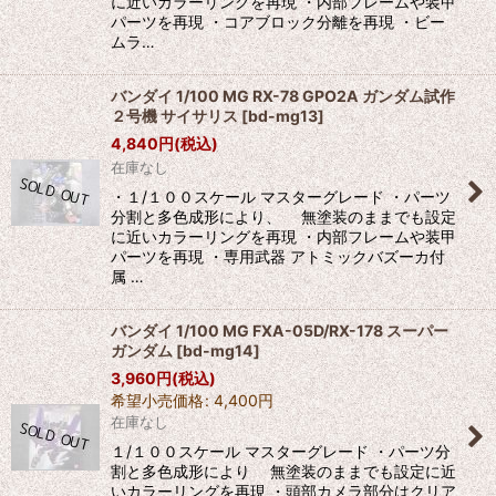
に近いカラーリングを再現 ・内部フレームや装甲
パーツを再現 ・コアブロック分離を再現 ・ビー
ムラ…
バンダイ 1/100 MG RX-78 GPO2A ガンダム試作
２号機 サイサリス
[
bd-mg13
]
4,840
円
(税込)
在庫なし
・１/１００スケール マスターグレード ・パーツ
分割と多色成形により、 無塗装のままでも設定
に近いカラーリングを再現 ・内部フレームや装甲
パーツを再現 ・専用武器 アトミックバズーカ付
属 …
バンダイ 1/100 MG FXA-05D/RX-178 スーパー
ガンダム
[
bd-mg14
]
3,960
円
(税込)
希望小売価格
:
4,400
円
在庫なし
１/１００スケール マスターグレード ・パーツ分
割と多色成形により 無塗装のままでも設定に近
いカラーリングを再現 ・頭部カメラ部分はクリア