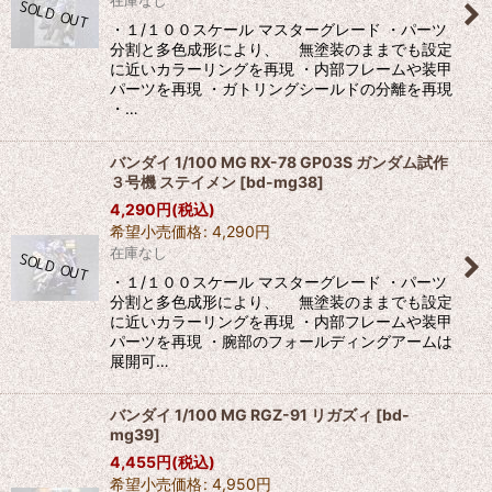
在庫なし
・１/１００スケール マスターグレード ・パーツ
分割と多色成形により、 無塗装のままでも設定
に近いカラーリングを再現 ・内部フレームや装甲
パーツを再現 ・ガトリングシールドの分離を再現
・…
バンダイ 1/100 MG RX-78 GP03S ガンダム試作
３号機 ステイメン
[
bd-mg38
]
4,290
円
(税込)
希望小売価格
:
4,290
円
在庫なし
・１/１００スケール マスターグレード ・パーツ
分割と多色成形により、 無塗装のままでも設定
に近いカラーリングを再現 ・内部フレームや装甲
パーツを再現 ・腕部のフォールディングアームは
展開可…
バンダイ 1/100 MG RGZ-91 リガズィ
[
bd-
mg39
]
4,455
円
(税込)
希望小売価格
:
4,950
円