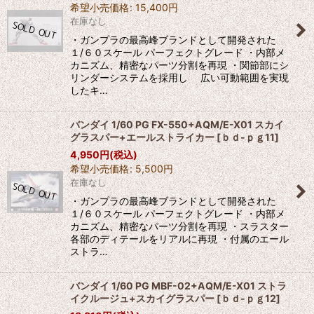
希望小売価格
:
15,400
円
在庫なし
・ガンプラの最高峰ブランドとして開発された
１/６０スケール パーフェクトグレード ・内部メ
カニズム、精密なパーツ分割を再現 ・関節部にシ
リンダーシステムを採用し 広い可動範囲を実現
したキ…
バンダイ 1/60 PG FX-550+AQM/E-X01 スカイ
グラスパー+エールストライカー
[
ｂｄ-ｐｇ11
]
4,950
円
(税込)
希望小売価格
:
5,500
円
在庫なし
・ガンプラの最高峰ブランドとして開発された
１/６０スケール パーフェクトグレード ・内部メ
カニズム、精密なパーツ分割を再現 ・スラスター
各部のディテールをリアルに再現 ・付属のエール
ストラ…
バンダイ 1/60 PG MBF-02+AQM/E-X01 ストラ
イクルージュ+スカイグラスパー
[
ｂｄ-ｐｇ12
]