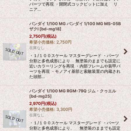
パーツで再現 ・開閉式コックピットに加え リ
ニア…
バンダイ 1/100 MG バンダイ 1/100 MG MS-05B
ザクI
[
bd-mg18
]
2,750
円
(税込)
希望小売価格
:
2,750
円
在庫なし
・１/１００スケール マスターグレード ・パーツ
分割と多色成形により 無塗装のままでも設定に
近いカラーリングを再現 ・内部フレームや装甲パ
ーツを再現 ・モノアイ基部と索敵装置の内蔵され
た頭部…
バンダイ 1/100 MG RGM-79Q ジム・クゥエル
[
bd-mg25
]
2,970
円
(税込)
希望小売価格
:
3,300
円
在庫なし
・１/１００スケール マスターグレード ・パーツ
分割と多色成形により、 無塗装のままでも設定