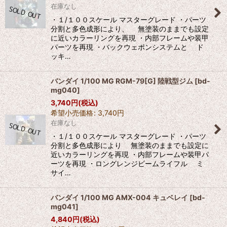
在庫なし
・１/１００スケール マスターグレード ・パーツ
分割と多色成形により、 無塗装のままでも設定
に近いカラーリングを再現 ・内部フレームや装甲
パーツを再現 ・バックウェポンシステムと ド
ッキ…
バンダイ 1/100 MG RGM-79[G] 陸戦型ジム
[
bd-
mg040
]
3,740
円
(税込)
希望小売価格
:
3,740
円
在庫なし
・１/１００スケール マスターグレード ・パーツ
分割と多色成形により 無塗装のままでも設定に
近いカラーリングを再現 ・内部フレームや装甲パ
ーツを再現 ・ロングレンジビームライフル ミ
サイ…
バンダイ 1/100 MG AMX-004 キュベレイ
[
bd-
mg041
]
4,840
円
(税込)