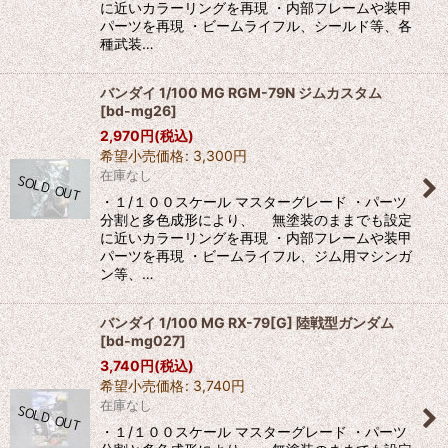
に近いカラーリングを再現 ・内部フレームや装甲
パーツを再現 ・ビームライフル、シールド等、各
種武装…
バンダイ 1/100 MG RGM-79N ジムカスタム
[
bd-mg26
]
2,970
円
(税込)
希望小売価格
:
3,300
円
在庫なし
・１/１００スケール マスターグレード ・パーツ
分割と多色成形により、 無塗装のままでも設定
に近いカラーリングを再現 ・内部フレームや装甲
パーツを再現 ・ビームライフル、ジム用マシンガ
ン等、…
バンダイ 1/100 MG RX-79[G] 陸戦型ガンダム
[
bd-mg027
]
3,740
円
(税込)
希望小売価格
:
3,740
円
在庫なし
・１/１００スケール マスターグレード ・パーツ