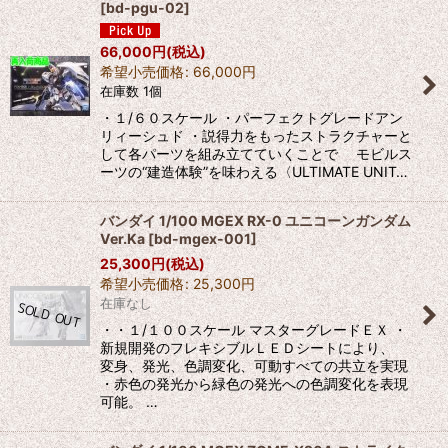
[
bd-pgu-02
]
66,000
円
(税込)
希望小売価格
:
66,000
円
在庫数 1個
・１/６０スケール ・パーフェクトグレードアン
リィーシュド ・説得力をもったストラクチャーと
して各パーツを組み立てていくことで モビルス
ーツの“建造体験”を味わえる〈ULTIMATE UNIT…
バンダイ 1/100 MGEX RX-0 ユニコーンガンダム
Ver.Ka
[
bd-mgex-001
]
25,300
円
(税込)
希望小売価格
:
25,300
円
在庫なし
・・１/１００スケール マスターグレードＥＸ ・
新規開発のフレキシブルＬＥＤシートにより、
変身、発光、色調変化、可動すべての共立を実現
・赤色の発光から緑色の発光への色調変化を表現
可能。 …