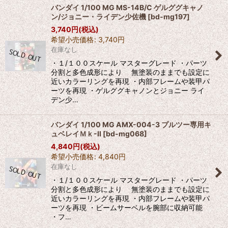
バンダイ 1/100 MG MS-14B/C ゲルググキャノ
ン/ジョニー・ライデン少佐機
[
bd-mg197
]
3,740
円
(税込)
希望小売価格
:
3,740
円
在庫なし
・１/１００スケール マスターグレード ・パーツ
分割と多色成形により 無塗装のままでも設定に
近いカラーリングを再現 ・内部フレームや装甲パ
ーツを再現 ・ゲルググキャノンとジョニー ライ
デン少…
バンダイ 1/100 MG AMX-004-3 プルツー専用キ
ュベレイＭｋ-II
[
bd-mg068
]
4,840
円
(税込)
希望小売価格
:
4,840
円
在庫なし
・１/１００スケール マスターグレード ・パーツ
分割と多色成形により 無塗装のままでも設定に
近いカラーリングを再現 ・内部フレームや装甲パ
ーツを再現 ・ビームサーベルを腕部に収納可能
・フ…