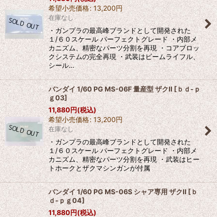
希望小売価格
:
13,200
円
在庫なし
・ガンプラの最高峰ブランドとして開発された
１/６０スケール パーフェクトグレード ・内部メ
カニズム、精密なパーツ分割を再現 ・コアブロッ
クシステムの完全再現 ・武装はビームライフル、
シール…
バンダイ 1/60 PG MS-06F 量産型 ザクII
[
ｂｄ-ｐ
ｇ03
]
11,880
円
(税込)
希望小売価格
:
13,200
円
在庫なし
・ガンプラの最高峰ブランドとして開発された
１/６０スケール パーフェクトグレード ・内部メ
カニズム、精密なパーツ分割を再現 ・武装はヒー
トホークとザクマシンガンが付属
バンダイ 1/60 PG MS-06S シャア専用 ザクII
[
ｂ
ｄ-ｐｇ04
]
11,880
円
(税込)