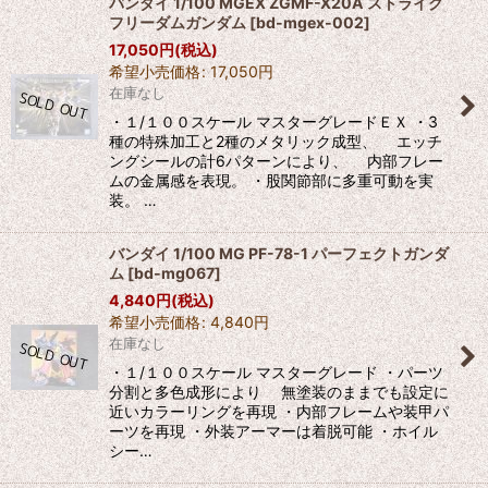
バンダイ 1/100 MGEX ZGMF-X20A ストライク
フリーダムガンダム
[
bd-mgex-002
]
17,050
円
(税込)
希望小売価格
:
17,050
円
在庫なし
・１/１００スケール マスターグレードＥＸ ・3
種の特殊加工と2種のメタリック成型、 エッチ
ングシールの計6パターンにより、 内部フレー
ムの金属感を表現。 ・股関節部に多重可動を実
装。 …
バンダイ 1/100 MG PF-78-1 パーフェクトガンダ
ム
[
bd-mg067
]
4,840
円
(税込)
希望小売価格
:
4,840
円
在庫なし
・１/１００スケール マスターグレード ・パーツ
分割と多色成形により 無塗装のままでも設定に
近いカラーリングを再現 ・内部フレームや装甲パ
ーツを再現 ・外装アーマーは着脱可能 ・ホイル
シー…