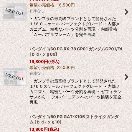
希望小売価格
:
16,500
円
在庫なし
・ガンプラの最高峰ブランドとして開発された
１/６０スケール パーフェクトグレード ・内部メ
カニズム、精密なパーツ分割を再現 ・内部骨格
「ムーバブルフレーム」を完全再現
バンダイ 1/60 PG RX-78 GP01 ガンダムGP01/Fd
[
ｂｄ-ｐｇ09
]
19,800
円
(税込)
希望小売価格
:
22,000
円
在庫なし
・ガンプラの最高峰ブランドとして開発された
１/６０スケール パーフェクトグレード ・内部メ
カニズム、精密なパーツ分割を再現 ・ゼフィラン
サスから フルバーニアンへのパーツ換装を完全
再現
バンダイ 1/60 PG GAT-X105 ストライクガンダ
ム
[
ｂｄ-ｐｇ10
]
13,860
円
(税込)