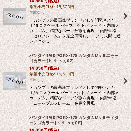
14,850
円
(税込)
希望小売価格
:
16,500
円
在庫なし
・ガンプラの最高峰ブランドとして開発された
１/６０スケール パーフェクトグレード ・内部メ
カニズム、精密なパーツ分割を再現 ・内部骨格
「ゼロフレーム」を完全再現し、 より人間に近
いアクシ…
バンダイ 1/60 PG RX-178 ガンダムMk-II エゥー
ゴカラー
[
ｂｄ-ｐｇ07
]
14,850
円
(税込)
希望小売価格
:
16,500
円
在庫なし
・ガンプラの最高峰ブランドとして開発された
１/６０スケール パーフェクトグレード ・内部メ
カニズム、精密なパーツ分割を再現 ・内部骨格
「ムーバブルフレーム」を完全再現
バンダイ 1/60 PG RX-178 ガンダムMk-II ティタ
ーンズカラー
[
ｂｄ-ｐｇ08
]
14,850
円
(税込)