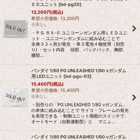
ＥＤユニット
[
bd-pg20
]
13,200
円
(税込)
希望小売価格
:
13,200
円
在庫なし
・ＰＧ ＲＸ‐０ ユニコーンガンダム用ＬＥＤユニ
ット ・ユニコーンガンダムに組み込むことで
全身３２ヶ所が発光 ・単３電池４個使用（別売
り) ・セット内容 頭部、バックパック、胸部、
腰部…
バンダイ 1/60 PG UNLEASHED 1/60 νガンダム
用 LEDユニット
[
bd-pgu-03
]
15,400
円
(税込)
希望小売価格
:
15,400
円
在庫なし
・別売りの「PG UNLEASHED 1/60 νガンダム」
の本体に組み込むことで サイコ・フレームの発光
を表現できる ・制御ユニット側面のスイッチで、
オートモード（自動連動型）と マニュ…
バンダイ 1/60 PG UNLEASHED 1/60 νガンダム