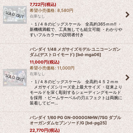
7,722
円
(税込)
希望小売価格
:
8,580
円
在庫なし
・１/４８のビッグスケール 全高約365ｍｍ!! ・
新機構満載で、工具無しでも組立可能 ・わかりや
すいフルカラーの説明者付き
バンダイ 1/48 メガサイズモデル ユニコーンガン
ダム(デストロイモード)
[
bd-mga06
]
11,000
円
(税込)
希望小売価格
:
11,000
円
在庫なし
・１/４８のビッグスケール 全高約４５２ｍｍ
メガサイズシリーズ史上最大サイズ ・従来より
モールドを深く彫刻するシェーディングモールド
を採用 ・ビームサーベルの刃エフェクトは両腕に
装着してビー…
バンダイ 1/60 PG GN-0000GNHW/7SG ダブル
オーガンダムセブンソード/G
[
bd-pg25
]
22,770
円
(税込)