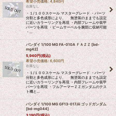
希望小売価格
:
4,840
円
在庫なし
・１/１００スケール マスターグレード ・パーツ
分割と多色成形により、 無塗装のままでも設定
に近いカラーリングを再現 ・内部フレームや装甲
パーツを再現 ・ビームサーベルを腕部に収納可能
・…
バンダイ 1/100 MG FA-010A ＦＡＺＺ
[
bd-
mg42
]
5,940
円
(税込)
希望小売価格
:
6,600
円
在庫なし
・１/１００スケール マスターグレード ・パーツ
分割と多色成形により、 無塗装のままでも設定
に近いカラーリングを再現 ・内部フレームや装甲
パーツを再現 ・フルアーマーＺＺガンダムのテス
ト機と…
バンダイ 1/100 MG GF13-017Jii ゴッドガンダム
[
bd-mg044
]
3,190
円
(税込)