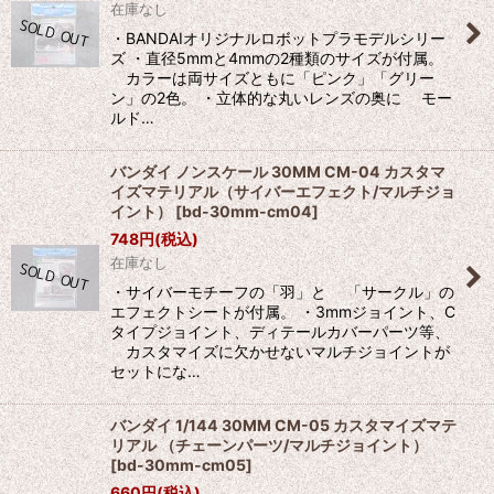
在庫なし
・BANDAIオリジナルロボットプラモデルシリー
ズ ・直径5mmと4mmの2種類のサイズが付属。
カラーは両サイズともに「ピンク」「グリー
ン」の2色。 ・立体的な丸いレンズの奥に モー
ルド…
バンダイ ノンスケール 30MM CM-04 カスタマ
イズマテリアル（サイバーエフェクト/マルチジョ
イント）
[
bd-30mm-cm04
]
748
円
(税込)
在庫なし
・サイバーモチーフの「羽」と 「サークル」の
エフェクトシートが付属。 ・3mmジョイント、C
タイプジョイント、ディテールカバーパーツ等、
カスタマイズに欠かせないマルチジョイントが
セットにな…
バンダイ 1/144 30MM CM-05 カスタマイズマテ
リアル （チェーンパーツ/マルチジョイント）
[
bd-30mm-cm05
]
660
円
(税込)