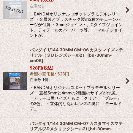
在庫なし
・BANDAIオリジナルロボットプラモデルシリー
ズ ・金属製とプラスチック製の2種のチェーンパ
ーツが付属 ・3mmジョイント、Cタイプジョイン
ト、ディテールカバーパーツ等、 マルチジョイ
ントが…
バンダイ 1/144 30MM CM-06 カスタマイズマテ
リアル（３Ｄレンズシール2）
[
bd-30mm-
cm06
]
528
円
(税込)
希望小売価格
:
528
円
在庫数 1個
・BANDAIオリジナルロボットプラモデルシリー
ズ ・直径5mmと4mmの2種類のサイズが付属。
カラーは両サイズともに「クリア」「ブルー」
の2色。 ・立体的な丸いレンズの奥に モールド
デ…
バンダイ 1/144 30MM CM-07 カスタマイズマテ
リアル(3Dメタリックシール2)
[
bd-30mm-