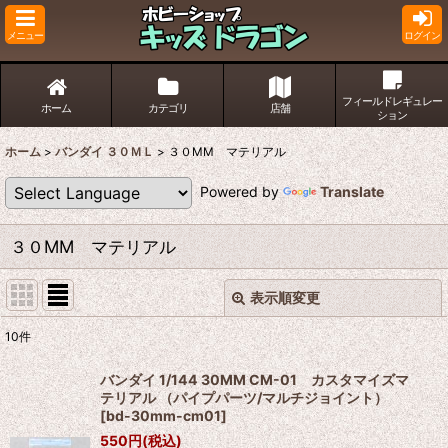
メニュー
ログイン
フィールドレギュレー
ホーム
カテゴリ
店舗
ション
ホーム
>
バンダイ ３０ＭＬ
>
３０MM マテリアル
Powered by
Translate
３０MM マテリアル
表示順変更
閉じる
10
件
表示数
:
バンダイ 1/144 30MM CM-01 カスタマイズマ
テリアル （パイプパーツ/マルチジョイント）
並び順
:
[
bd-30mm-cm01
]
550
円
(税込)