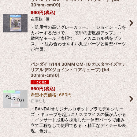
30mm-cm09
]
660
円
(税込)
在庫数 1個
・汎用性の高いグレーカラー。 ・ジョイント穴を
カバーするだけで、 装甲の密度感アップ。 ・
緻密なモールド表現で、 メカニカル感をプラ
ス。 ・組み合わせやすい丸型パーツと角型パーツ
が付属。
バンダイ 1/144 30MM CM-10 カスタマイズマテ
リアル (EXジョイントコアキューブ)
[
bd-
30mm-cm10
]
660
円
(税込)
希望小売価格
:
660
円
在庫なし
・BANDAIオリジナルロボットプラモデルシリー
ズ ・キューブを起点にカスタマイズの幅が広がる
・インサート成形を採用した一体型パーツで組み
立て工程なしで使用できる ・精工なディテール表
現、色分…