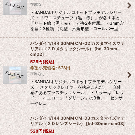
在庫なし
絞り込む
・BANDAIオリジナルロボットプラモデルシリー
ズ ・「ワニスチューブ（黒・赤）」が各１本と、
「リード線（黒・赤）」が各2本付属。 ・3mm穴
を塞ぐ3種類 （丸型・六角形型・ロールバー型…
バンダイ 1/144 30MM CM-02 カスタマイズマテ
リアル（３Ｄメタリックシール）
[
bd-30mm-
cm02
]
528
円
(税込)
希望小売価格
:
528
円
在庫なし
・BANDAIオリジナルロボットプラモデルシリー
ズ ・メタリックレイヤーを挟みこんだ、 立体
感のあるプラスチックシール。 ・カラーは「レッ
ド」「イエロー」「グリーン」の3色。 ・センサ
ーやレ…
バンダイ 1/144 30MM CM-03 カスタマイズマテ
リアル（３Ｄレンズシール）
[
bd-30mm-cm03
]
528
円
(税込)