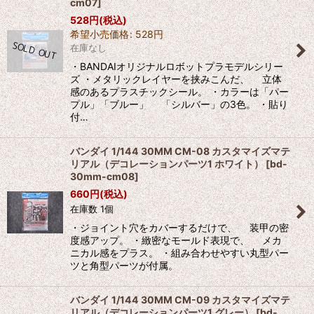
cm07
]
528
円
(税込)
希望小売価格
:
528
円
在庫なし
・BANDAIオリジナルロボットプラモデルシリー
ズ ・メタリックレイヤーを挟みこんだ、 立体
感のあるプラスチックシール。 ・カラーは「パー
プル」「ブルー」 「シルバー」の3色。 ・貼り
付…
バンダイ 1/144 30MM CM-08 カスタマイズマテ
リアル（デコレーションパーツ1 ホワイト）
[
bd-
30mm-cm08
]
660
円
(税込)
在庫数 1個
・ジョイント穴をカバーするだけで、 装甲の密
度感アップ。 ・緻密なモールド表現で、 メカ
ニカル感をプラス。 ・組み合わせやすい丸型パー
ツと角型パーツが付属。
バンダイ 1/144 30MM CM-09 カスタマイズマテ
リアル（デコレーションパーツ1 グレー）
[
bd-