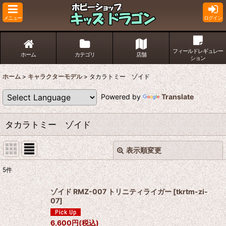
メニュー
ログイン
フィールドレギュレー
ホーム
カテゴリ
店舗
ション
ホーム
>
キャラクターモデル
>
タカラトミー ゾイド
Powered by
Translate
タカラトミー ゾイド
表示順変更
閉じる
5
件
表示数
:
ゾイド RMZ-007 トリニティライガー
[
tkrtm-zi-
07
]
並び順
:
6,600
円
(税込)