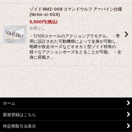
ゾイド RMZ-008 コマンドウルフ アーバイン仕様
[
tkrtm-zi-024
]
5,500
円
(税込)
在庫なし
・1/100スケールのアクションプラモデル。 ・専
用に設計された可動機構によって全身が可動し、
咆哮や疾走ポーズなどオオカミ型ゾイド特有の
様々なアクションポーズをとることが可能。 ・全
身に搭載さ…
ホーム
新規登録はこちら
特定商取引法表示