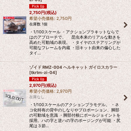
2,750
円
(税込)
希望小売価格
:
2,750
円
在庫数 1個
・1/100スケール ・アクションプラキットならで
はのアプローチで、 昆虫本来のリアルな動きを
高めた可動域の表現。 ・タイヤのステアリングが
可能なフレームを内蔵 ・旧キット由来の偏心した
タイ…
ゾイド RMZ-004 ヘルキャット ガイロスカラー
[
tkrtm-zi-04
]
2,970
円
(税込)
希望小売価格
:
2,970
円
在庫なし
・1/100スケールのアクションプラモデル。 ・ネ
コ化特有の背中のしなりやプロポーション、脚部
の可動域を意識 ・脚部付根にボールジョイントを
採用。ハの字と逆ハの字のポージングが可能 ・尻
尾は３節…