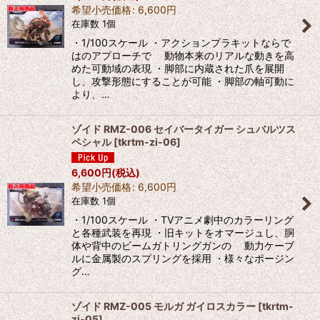
希望小売価格
:
6,600
円
絞り込む
在庫数 1個
・1/100スケール ・アクションプラキットならで
はのアプローチで 動物本来のリアルな動きを高
めた可動域の表現 ・脚部に内蔵された爪を展開
し、攻撃形態にすることが可能 ・脚部の軸可動に
より、…
ゾイド RMZ-006 セイバータイガー シュバルツス
ペシャル
[
tkrtm-zi-06
]
6,600
円
(税込)
希望小売価格
:
6,600
円
在庫数 1個
・1/100スケール ・TVアニメ劇中のカラーリング
と各種武装を再現 ・旧キットをオマージュし、胴
体や背中のビームガトリングガンの 動力ケーブ
ルに金属製のスプリングを採用 ・様々なポージン
グ…
ゾイド RMZ-005 モルガ ガイロスカラー
[
tkrtm-
zi-05
]