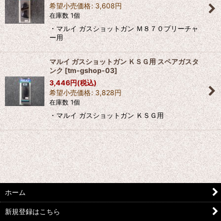
希望小売価格
:
3,608
円
在庫数 1個
・マルイ ガスショットガン Ｍ８７０ブリーチャ
ー用
マルイ ガスショットガン ＫＳＧ用 スペアガスタ
ンク
[
tm-gshop-03
]
3,446
円
(税込)
希望小売価格
:
3,828
円
在庫数 1個
・マルイ ガスショットガン ＫＳＧ用
ホーム
新規登録はこちら