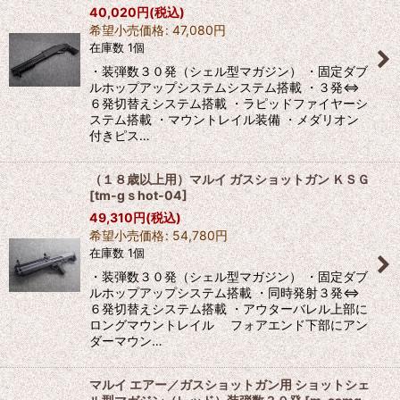
40,020
円
(税込)
希望小売価格
:
47,080
円
在庫数 1個
・装弾数３０発（シェル型マガジン） ・固定ダブ
ルホップアップシステムシステム搭載 ・３発⇔
６発切替えシステム搭載 ・ラピッドファイヤーシ
ステム搭載 ・マウントレイル装備 ・メダリオン
付きピス…
（１８歳以上用）マルイ ガスショットガン ＫＳＧ
[
tm-gｓhot-04
]
49,310
円
(税込)
希望小売価格
:
54,780
円
在庫数 1個
・装弾数３０発（シェル型マガジン） ・固定ダブ
ルホップアップシステム搭載 ・同時発射３発⇔
６発切替えシステム搭載 ・アウターバレル上部に
ロングマウントレイル フォアエンド下部にアン
ダーマウン…
マルイ エアー／ガスショットガン用 ショットシェ