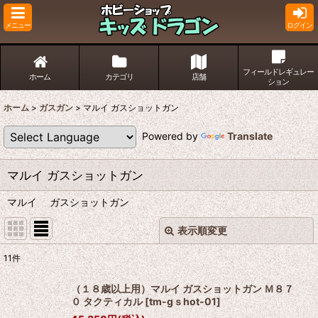
メニュー
ログイン
フィールドレギュレー
ホーム
カテゴリ
店舗
ション
ホーム
>
ガスガン
>
マルイ ガスショットガン
Powered by
Translate
マルイ ガスショットガン
マルイ ガスショットガン
表示順変更
閉じる
11
件
表示数
:
（１８歳以上用）マルイ ガスショットガン Ｍ８７
０ タクティカル
[
tm-gｓhot-01
]
並び順
: