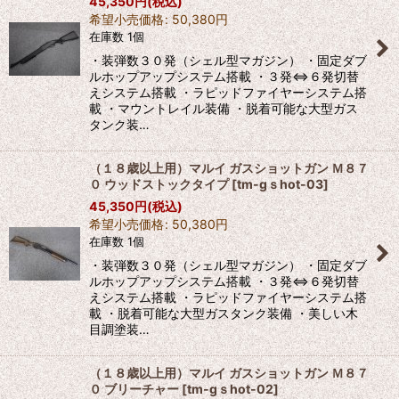
45,350
円
(税込)
希望小売価格
:
50,380
円
在庫数 1個
絞り込む
・装弾数３０発（シェル型マガジン） ・固定ダブ
ルホップアップシステム搭載 ・３発⇔６発切替
えシステム搭載 ・ラピッドファイヤーシステム搭
載 ・マウントレイル装備 ・脱着可能な大型ガス
タンク装…
（１８歳以上用）マルイ ガスショットガン Ｍ８７
０ ウッドストックタイプ
[
tm-gｓhot-03
]
45,350
円
(税込)
希望小売価格
:
50,380
円
在庫数 1個
・装弾数３０発（シェル型マガジン） ・固定ダブ
ルホップアップシステム搭載 ・３発⇔６発切替
えシステム搭載 ・ラピッドファイヤーシステム搭
載 ・脱着可能な大型ガスタンク装備 ・美しい木
目調塗装…
（１８歳以上用）マルイ ガスショットガン Ｍ８７
０ ブリーチャー
[
tm-gｓhot-02
]