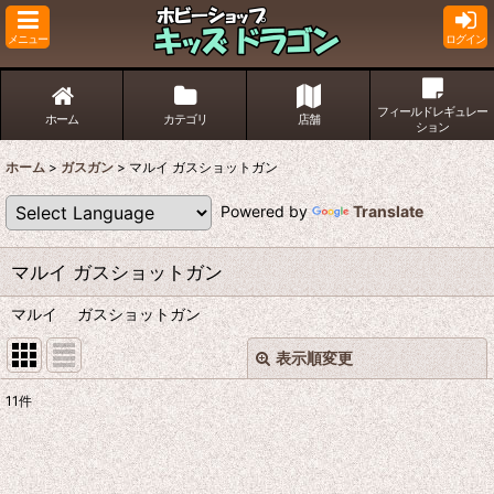
メニュー
ログイン
フィールドレギュレー
ホーム
カテゴリ
店舗
ション
ホーム
>
ガスガン
>
マルイ ガスショットガン
Powered by
Translate
マルイ ガスショットガン
マルイ ガスショットガン
表示順変更
閉じる
11
件
表示数
:
並び順
: