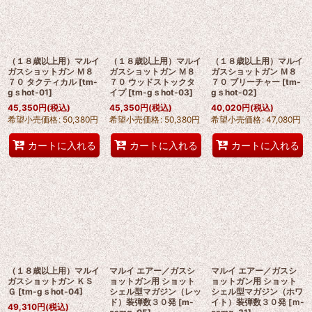
絞り込む
（１８歳以上用）マルイ
（１８歳以上用）マルイ
（１８歳以上用）マルイ
ガスショットガン Ｍ８
ガスショットガン Ｍ８
ガスショットガン Ｍ８
７０ タクティカル
[
tm-
７０ ウッドストックタ
７０ ブリーチャー
[
tm-
gｓhot-01
]
イプ
[
tm-gｓhot-03
]
gｓhot-02
]
45,350
円
(税込)
45,350
円
(税込)
40,020
円
(税込)
希望小売価格
:
50,380
円
希望小売価格
:
50,380
円
希望小売価格
:
47,080
円
カートに入れる
カートに入れる
カートに入れる
（１８歳以上用）マルイ
マルイ エアー／ガスシ
マルイ エアー／ガスシ
ガスショットガン ＫＳ
ョットガン用 ショット
ョットガン用 ショット
Ｇ
[
tm-gｓhot-04
]
シェル型マガジン（レッ
シェル型マガジン（ホワ
ド）装弾数３０発
[
m-
イト）装弾数３０発
[
ｍ-
49,310
円
(税込)