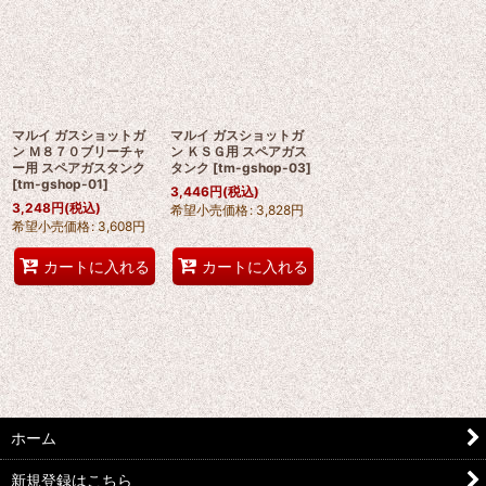
マルイ ガスショットガ
マルイ ガスショットガ
ン Ｍ８７０ブリーチャ
ン ＫＳＧ用 スペアガス
ー用 スペアガスタンク
タンク
[
tm-gshop-03
]
[
tm-gshop-01
]
3,446
円
(税込)
3,248
円
(税込)
希望小売価格
:
3,828
円
希望小売価格
:
3,608
円
カートに入れる
カートに入れる
ホーム
新規登録はこちら