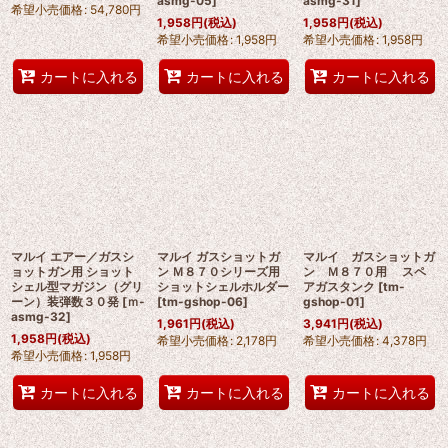
asmg-05
]
asmg-31
]
希望小売価格
:
54,780
円
1,958
円
(税込)
1,958
円
(税込)
希望小売価格
:
1,958
円
希望小売価格
:
1,958
円
カートに入れる
カートに入れる
カートに入れる
マルイ エアー／ガスシ
マルイ ガスショットガ
マルイ ガスショットガ
ョットガン用 ショット
ン Ｍ８７０シリーズ用
ン Ｍ８７０用 スペ
シェル型マガジン（グリ
ショットシェルホルダー
アガスタンク
[
tm-
ーン）装弾数３０発
[
ｍ-
[
tm-gshop-06
]
gshop-01
]
asmg-32
]
1,961
円
(税込)
3,941
円
(税込)
1,958
円
(税込)
希望小売価格
:
2,178
円
希望小売価格
:
4,378
円
希望小売価格
:
1,958
円
カートに入れる
カートに入れる
カートに入れる