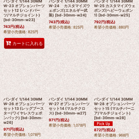
バンダイ 1/144 30MM
バンダイ 1/144 30MM
バンダイ 1/144 30MM
W-23 オプションパーツ
W-24 カスタマイズウ
W-25 カスタマイズウェ
セット12 (ハンドパー
ェポンズ(エネルギー武
ポンズ(ヘビーウェポン
ツ/マルチジョイント)
装)
[
bd-30mm-w24
]
1)
[
bd-30mm-w25
]
[
bd-30mm-w23
]
743
円
(税込)
792
円
(税込)
743
円
(税込)
希望小売価格
:
825
円
希望小売価格
:
880
円
希望小売価格
:
825
円
カートに入れる
バンダイ 1/144 30MM
バンダイ 1/144 30MM
バンダイ 1/144 30MM
W-26 オプションパーツ
W-27 オプションパーツ
W-28 オプションパーツ
セット13 (レッグブース
セット14 (マルチクロ
セット15 (マルチバーニ
ター/ワイヤレスウェポ
ス)
[
bd-30mm-w27
]
ア/マルチジョイント)
ンパック)
[
bd-30mm-
[
bd-30mm-w28
]
971
円
(税込)
w26
]
希望小売価格
:
1,078
円
971
円
(税込)
872
円
(税込)
希望小売価格
:
1,078
円
希望小売価格
:
968
円