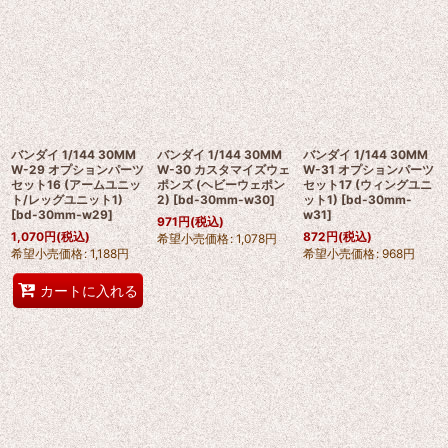
バンダイ 1/144 30MM
バンダイ 1/144 30MM
バンダイ 1/144 30MM
W-29 オプションパーツ
W-30 カスタマイズウェ
W-31 オプションパーツ
セット16 (アームユニッ
ポンズ (ヘビーウェポン
セット17 (ウィングユニ
ト/レッグユニット1)
2)
[
bd-30mm-w30
]
ット1)
[
bd-30mm-
[
bd-30mm-w29
]
w31
]
971
円
(税込)
1,070
円
(税込)
872
円
(税込)
希望小売価格
:
1,078
円
希望小売価格
:
1,188
円
希望小売価格
:
968
円
カートに入れる