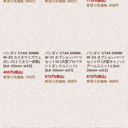
773
円
(税込)
希望小売価格
:
660
円
希望小売価格
:
660
円
希望小売価格
:
858
円
バンダイ 1/144 30MM
バンダイ 1/144 30MM
バンダイ 1/144 30MM
W-20 カスタマイズウェ
W-21 オプションパーツ
W-22 オプションパーツ
ポンズ(ミリタリー武装)
セット10 (大型プロペラ
セット11 (大型キャノン/
[
bd-30mm-w20
]
ントタンクユニット)
アームユニット)
[
bd-
[
bd-30mm-w21
]
30mm-w22
]
495
円
(税込)
872
円
(税込)
872
円
(税込)
希望小売価格
:
550
円
希望小売価格
:
968
円
希望小売価格
:
968
円