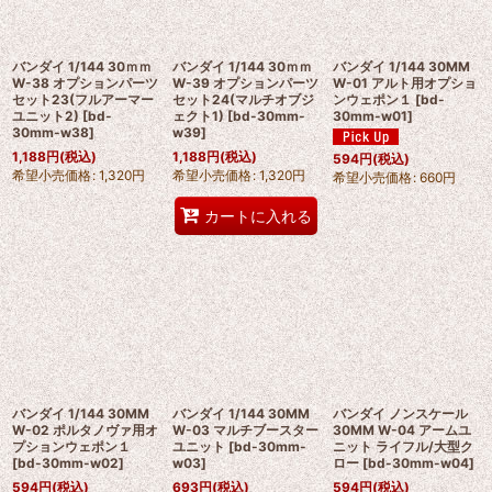
絞り込む
バンダイ 1/144 30ｍｍ
バンダイ 1/144 30ｍｍ
バンダイ 1/144 30MM
W-38 オプションパーツ
W-39 オプションパーツ
W-01 アルト用オプショ
セット23(フルアーマー
セット24(マルチオブジ
ンウェポン１
[
bd-
ユニット2)
[
bd-
ェクト1)
[
bd-30mm-
30mm-w01
]
30mm-w38
]
w39
]
1,188
円
(税込)
1,188
円
(税込)
594
円
(税込)
希望小売価格
:
1,320
円
希望小売価格
:
1,320
円
希望小売価格
:
660
円
カートに入れる
バンダイ 1/144 30MM
バンダイ 1/144 30MM
バンダイ ノンスケール
W-02 ポルタノヴァ用オ
W-03 マルチブースター
30MM W-04 アームユ
プションウェポン１
ユニット
[
bd-30mm-
ニット ライフル/大型ク
[
bd-30mm-w02
]
w03
]
ロー
[
bd-30mm-w04
]
594
円
(税込)
693
円
(税込)
594
円
(税込)