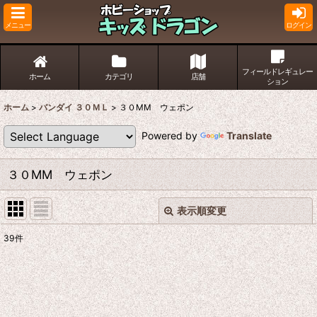
メニュー
ログイン
フィールドレギュレー
ホーム
カテゴリ
店舗
ション
ホーム
>
バンダイ ３０ＭＬ
>
３０MM ウェポン
Powered by
Translate
３０MM ウェポン
表示順変更
閉じる
39
件
表示数
:
並び順
: