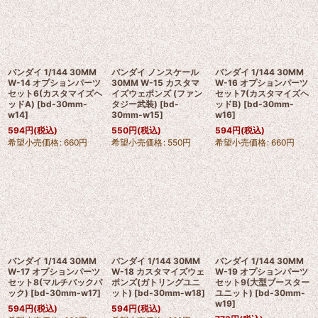
バンダイ 1/144 30MM
バンダイ ノンスケール
バンダイ 1/144 30MM
W-14 オプションパーツ
30MM W-15 カスタマ
W-16 オプションパーツ
セット6(カスタマイズヘ
イズウェポンズ (ファン
セット7(カスタマイズヘ
ッドA)
[
bd-30mm-
タジー武装)
[
bd-
ッドB)
[
bd-30mm-
w14
]
30mm-w15
]
w16
]
594
円
(税込)
550
円
(税込)
594
円
(税込)
希望小売価格
:
660
円
希望小売価格
:
550
円
希望小売価格
:
660
円
バンダイ 1/144 30MM
バンダイ 1/144 30MM
バンダイ 1/144 30MM
W-17 オプションパーツ
W-18 カスタマイズウェ
W-19 オプションパーツ
セット8(マルチバックパ
ポンズ(ガトリングユニ
セット9(大型ブースター
ック)
[
bd-30mm-w17
]
ット)
[
bd-30mm-w18
]
ユニット)
[
bd-30mm-
w19
]
594
円
(税込)
594
円
(税込)