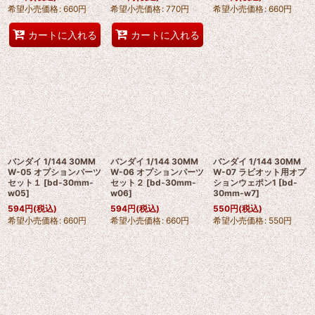
希望小売価格
:
660
円
希望小売価格
:
770
円
希望小売価格
:
660
円
カートに入れる
カートに入れる
バンダイ 1/144 30MM
バンダイ 1/144 30MM
バンダイ 1/144 30MM
W-05 オプションパーツ
W-06 オプションパーツ
W-07 ラビオット用オプ
セット１
[
bd-30mm-
セット２
[
bd-30mm-
ションウェポン1
[
bd-
w05
]
w06
]
30mm-w7
]
594
円
(税込)
594
円
(税込)
550
円
(税込)
希望小売価格
:
660
円
希望小売価格
:
660
円
希望小売価格
:
550
円