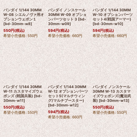
バンダイ 1/144 30MM
バンダイ ノンスケール
バンダイ 1/144 30MM
W-08 シエルノヴァ用オ
30MM W-09 オプショ
W-10 オプションパーツ
プションウェポン１
ンパーツセット 3
[
bd-
セット4(戦国アーマー)
[
bd-30mm-w8
]
30mm-w09
]
[
bd-30mm-w10
]
550
円
(税込)
594
円
(税込)
594
円
(税込)
希望小売価格
:
550
円
希望小売価格
:
660
円
希望小売価格
:
660
円
バンダイ 1/144 30MM
バンダイ 1/144 30MM
バンダイ ノンスケール
W-11 カスタマイズウェ
W-12 オプションパーツ
30MM W-13 カスタマ
ポンズ (戦国兵装)
[
bd-
セット5(マルチウィン
イズウェポンズ(魔法武
30mm-w11
]
グ/マルチブースター)
装)
[
bd-30mm-w13
]
[
bd-30mm-w12
]
550
円
(税込)
550
円
(税込)
594
円
(税込)
希望小売価格
:
550
円
希望小売価格
:
550
円
希望小売価格
:
660
円