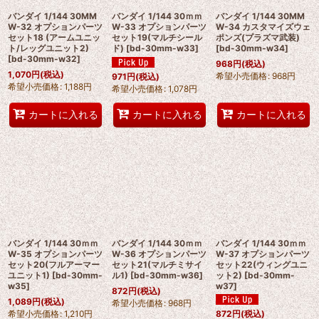
バンダイ 1/144 30MM
バンダイ 1/144 30ｍｍ
バンダイ 1/144 30MM
W-32 オプションパーツ
W-33 オプションパーツ
W-34 カスタマイズウェ
セット18 (アームユニッ
セット19(マルチシール
ポンズ(プラズマ武装)
ト/レッグユニット2)
ド)
[
bd-30mm-w33
]
[
bd-30mm-w34
]
[
bd-30mm-w32
]
968
円
(税込)
1,070
円
(税込)
希望小売価格
:
968
円
971
円
(税込)
希望小売価格
:
1,188
円
希望小売価格
:
1,078
円
カートに入れる
カートに入れる
カートに入れる
バンダイ 1/144 30ｍｍ
バンダイ 1/144 30ｍｍ
バンダイ 1/144 30ｍｍ
W-35 オプションパーツ
W-36 オプションパーツ
W-37 オプションパーツ
セット20(フルアーマー
セット21(マルチミサイ
セット22(ウィングユニ
ユニット1)
[
bd-30mm-
ル1)
[
bd-30mm-w36
]
ット2)
[
bd-30mm-
w35
]
w37
]
872
円
(税込)
1,089
円
(税込)
希望小売価格
:
968
円
希望小売価格
:
1,210
円
872
円
(税込)