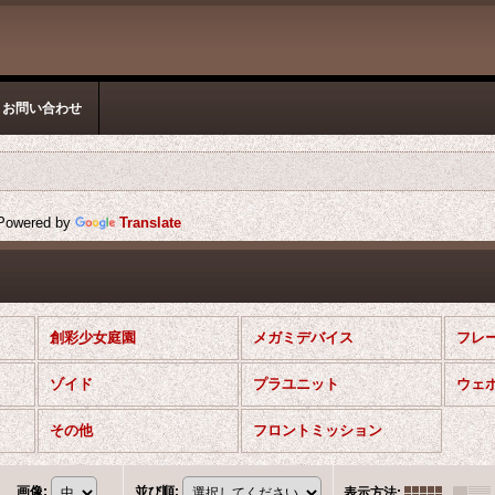
お問い合わせ
owered by
Translate
創彩少女庭園
メガミデバイス
フレ
ゾイド
プラユニット
ウェ
その他
フロントミッション
画像
:
並び順
:
表示方法
: