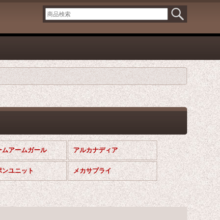
ームアームガール
アルカナディア
ポンユニット
メカサプライ