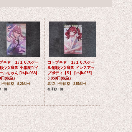
ブキヤ １/１０スケー
コトブキヤ １/１０スケー
彩少女庭園 小悪魔ツイ
ル創彩少女庭園 ドレスアッ
ールちゃん
[
kt-jk-068
]
プボディ【S】
[
kt-jk-033
]
50円
(税込)
3,850円
(税込)
小売価格
:
8,250円
希望小売価格
:
3,850円
 1個
在庫数 1個