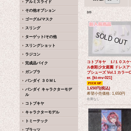
アルミスライド
その他オプション
8
件
ゴーグル/マスク
スリング
ターゲット/その他
スリングショット
ラジコン
コトブキヤ １/１０スケ
完成品バイク
ル創彩少女庭園 ドレスア
ガンプラ
プシューズ Vol.1 カラーC
er.
[
kt-mv-021
]
バンダイ ３０ＭＬ
1,650円
(税込)
バンダイ キャラクターモデ
希望小売価格
:
1,650円
ル
在庫なし
コトブキヤ
キャラクターモデル
トミーテック
プラッツ