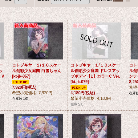
ー
コトブキヤ １/１０スケー
コトブキヤ １/１０スケー
コト
ッ
ル創彩少女庭園 白雪ちゃん
ル創彩少女庭園 ドレスアッ
ル創
 V
[
kt-jk-067
]
プボディ【L】カラーC Ver.
ンテ
[
kt-jk-079
]
8,2
7,920円
(税込)
希望
希望小売価格
:
7,920円
4,180円
(税込)
在庫数
希望小売価格
:
4,180円
在庫数 1個
在庫なし