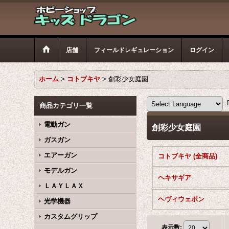
店舗
フィールドレギュレーション
ログイン
ホーム
>
コトブキヤ
>
創彩少女庭園
P
商品カテゴリ一覧
電動ガン
創彩少女庭園
ガスガン
エアーガン
コトブキヤ (全商品)
モデルガン
ヘキサギア
ＬＡＹＬＡＸ
ヘヴィウェポン
光学機器
カスタムグリップ
表示数
: