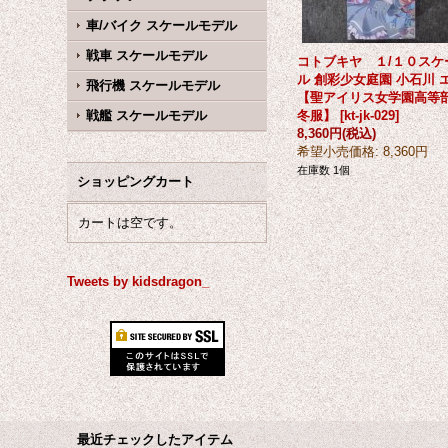
車/バイク スケールモデル
戦車 スケールモデル
コトブキヤ １/１０スケ
ル 創彩少女庭園 小石川 
飛行機 スケールモデル
【聖アイリス女学園高等
戦艦 スケールモデル
冬服】
[
kt-jk-029
]
8,360円
(税込)
希望小売価格
:
8,360円
在庫数 1個
ショッピングカート
カートは空です。
Tweets by kidsdragon_
最近チェックしたアイテム