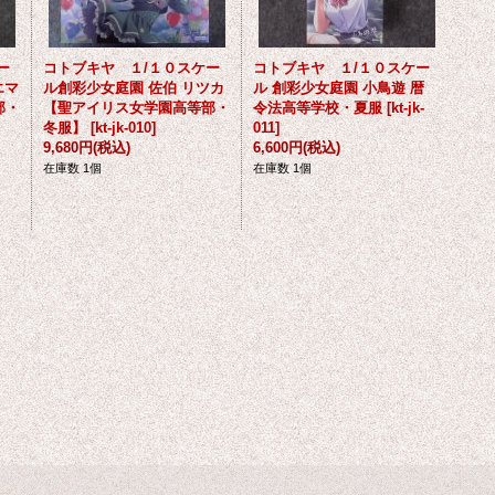
ー
コトブキヤ １/１０スケー
コトブキヤ １/１０スケー
エマ
ル創彩少女庭園 佐伯 リツカ
ル 創彩少女庭園 小鳥遊 暦
部・
【聖アイリス女学園高等部・
令法高等学校・夏服
[
kt-jk-
冬服】
[
kt-jk-010
]
011
]
9,680円
(税込)
6,600円
(税込)
在庫数 1個
在庫数 1個