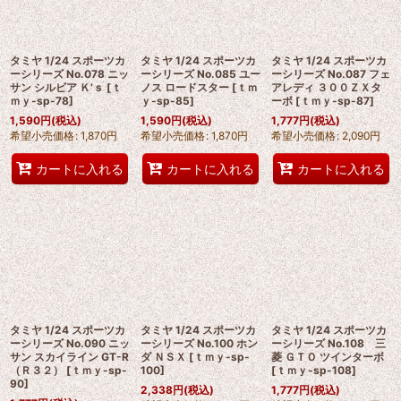
タミヤ 1/24 スポーツカ
タミヤ 1/24 スポーツカ
タミヤ 1/24 スポーツカ
ーシリーズ No.078 ニッ
ーシリーズ No.085 ユー
ーシリーズ No.087 フェ
サン シルビア Ｋ’ｓ
[
ｔ
ノス ロードスター
[
ｔｍ
アレディ ３００ＺＸタ
ｍｙ-sp-78
]
ｙ-sp-85
]
ーボ
[
ｔｍｙ-sp-87
]
1,590
円
(税込)
1,590
円
(税込)
1,777
円
(税込)
希望小売価格
:
1,870
円
希望小売価格
:
1,870
円
希望小売価格
:
2,090
円
カートに入れる
カートに入れる
カートに入れる
タミヤ 1/24 スポーツカ
タミヤ 1/24 スポーツカ
タミヤ 1/24 スポーツカ
ーシリーズ No.090 ニッ
ーシリーズ No.100 ホン
ーシリーズ No.108 三
サン スカイライン GT-R
ダ ＮＳＸ
[
ｔｍｙ-sp-
菱 ＧＴＯ ツインターボ
（Ｒ３２）
[
ｔｍｙ-sp-
100
]
[
ｔｍｙ-sp-108
]
90
]
2,338
円
(税込)
1,777
円
(税込)