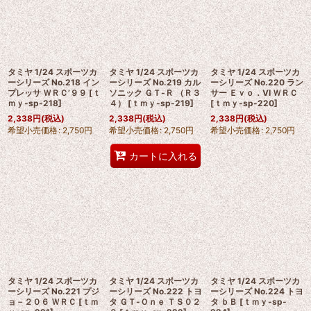
タミヤ 1/24 スポーツカ
タミヤ 1/24 スポーツカ
タミヤ 1/24 スポーツカ
ーシリーズ No.218 イン
ーシリーズ No.219 カル
ーシリーズ No.220 ラン
プレッサ ＷＲＣ’９９
[
ｔ
ソニック ＧＴ-Ｒ （Ｒ３
サー Ｅｖｏ．VI ＷＲＣ
ｍｙ-sp-218
]
４）
[
ｔｍｙ-sp-219
]
[
ｔｍｙ-sp-220
]
2,338
円
(税込)
2,338
円
(税込)
2,338
円
(税込)
希望小売価格
:
2,750
円
希望小売価格
:
2,750
円
希望小売価格
:
2,750
円
カートに入れる
タミヤ 1/24 スポーツカ
タミヤ 1/24 スポーツカ
タミヤ 1/24 スポーツカ
ーシリーズ No.221 プジ
ーシリーズ No.222 トヨ
ーシリーズ No.224 トヨ
ョ－２０６ ＷＲＣ
[
ｔｍ
タ ＧＴ-Ｏｎｅ ＴＳ０２
タ ｂＢ
[
ｔｍｙ-sp-