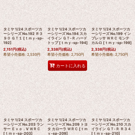
タミヤ 1/24 スポーツカ
タミヤ 1/24 スポーツカ
タミヤ 1/24 スポーツカ
ーシリーズ No.192 Ｒ３
ーシリーズ No.194 スカ
ーシリーズ No.199 イン
９０ ＧＴ１
[
ｔｍｙ-sp-
イライン ＧＴ-Ｒ ハード
プレッサ ＷＲＣ モンテ
192
]
トップ
[
ｔｍｙ-sp-194
]
カルロ
[
ｔｍｙ-sp-199
]
2,151
円
(税込)
2,338
円
(税込)
2,338
円
(税込)
希望小売価格
:
2,530
円
希望小売価格
:
2,750
円
希望小売価格
:
2,750
円
カートに入れる
タミヤ 1/24 スポーツカ
タミヤ 1/24 スポーツカ
タミヤ 1/24 スポーツカ
ーシリーズ No.203 ラン
ーシリーズ No.209 トヨ
ーシリーズ No.210 スカ
サー Ｅｖｏ．V ＷＲＣ
タ カローラ ＷＲＣ
[
ｔｍ
イライン ＧＴ-Ｒ Ｒ３４
[
ｔｍｙ-sp-203
]
ｙ-sp-209
]
[
ｔｍｙ-sp-210
]