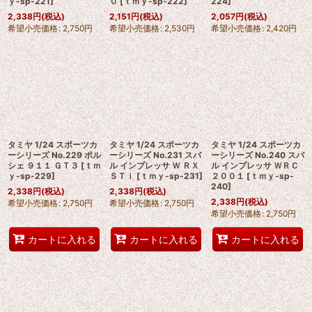
ｙ-sp-221
]
０
[
ｔｍｙ-sp-222
]
224
]
2,338
円
(税込)
2,151
円
(税込)
2,057
円
(税込)
希望小売価格
:
2,750
円
希望小売価格
:
2,530
円
希望小売価格
:
2,420
円
タミヤ 1/24 スポーツカ
タミヤ 1/24 スポーツカ
タミヤ 1/24 スポーツカ
ーシリーズ No.229 ポル
ーシリーズ No.231 スバ
ーシリーズ No.240 スバ
シェ ９１１ ＧＴ３
[
ｔｍ
ル インプレッサ Ｗ ＲＸ
ル インプレッサ ＷＲＣ
ｙ-sp-229
]
ＳＴｉ
[
ｔｍｙ-sp-231
]
２００１
[
ｔｍｙ-sp-
240
]
2,338
円
(税込)
2,338
円
(税込)
2,338
円
(税込)
希望小売価格
:
2,750
円
希望小売価格
:
2,750
円
希望小売価格
:
2,750
円
カートに入れる
カートに入れる
カートに入れる