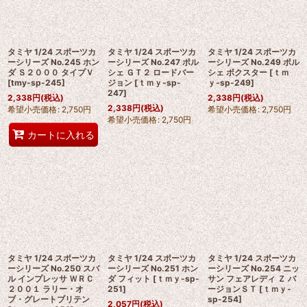
タミヤ 1/24 スポーツカ
タミヤ 1/24 スポーツカ
タミヤ 1/24 スポーツカ
ーシリーズ No.245 ホン
ーシリーズ No.247 ポル
ーシリーズ No.249 ポル
ダ Ｓ２０００ タイプＶ
シェ ＧＴ２ ロードバー
シェ ボクスター
[
ｔｍ
[
tmy-sp-245
]
ジョン
[
ｔｍｙ-sp-
ｙ-sp-249
]
247
]
2,338
円
(税込)
2,338
円
(税込)
2,338
円
(税込)
希望小売価格
:
2,750
円
希望小売価格
:
2,750
円
希望小売価格
:
2,750
円
カートに入れる
タミヤ 1/24 スポーツカ
タミヤ 1/24 スポーツカ
タミヤ 1/24 スポーツカ
ーシリーズ No.250 スバ
ーシリーズ No.251 ホン
ーシリーズ No.254 ニッ
ル インプレッサ ＷＲＣ
ダ フィット
[
ｔｍｙ-sp-
サン フェアレディ Ｚ バ
２００１ ラリー・オ
251
]
ージョンＳＴ
[
ｔｍｙ-
ブ・グレートブリテン
sp-254
]
2,057
円
(税込)