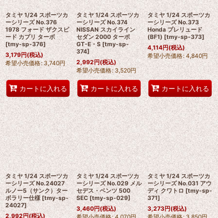
タミヤ 1/24 スポーツカ
タミヤ 1/24 スポーツカ
タミヤ 1/24 スポーツカ
ーシリーズ No.376
ーシリーズ No.374
ーシリーズ No.373
1978 フォード ザクスピ
NISSAN スカイライン
Honda プレリュード
ード カプリ ターボ
セダン 2000 ターボ
(BF1)
[
tmy-sp-373
]
[
tmy-sp-376
]
GT-E・S
[
tmy-sp-
4,114
円
(税込)
374
]
3,179
円
(税込)
希望小売価格
:
4,840
円
2,992
円
(税込)
希望小売価格
:
3,740
円
希望小売価格
:
3,520
円
カートに入れる
カートに入れる
カートに入れる
タミヤ 1/24 スポーツカ
タミヤ 1/24 スポーツカ
タミヤ 1/24 スポーツカ
ーシリーズ No.24027
ーシリーズ No.029 メル
ーシリーズ No.031 アウ
ルノー5（サンク）ター
セデス・ベンツ 500
ディ クワトロ
[
tmy-sp-
ボラリー仕様
[
tmy-sp-
SEC
[
tmy-sp-029
]
371
]
24027
]
3,460
円
(税込)
3,273
円
(税込)
2,992
円
(税込)
希望小売価格
:
4,070
円
希望小売価格
:
3,850
円