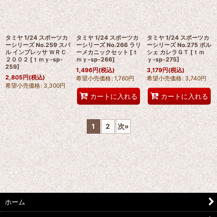
タミヤ 1/24 スポーツカ
タミヤ 1/24 スポーツカ
タミヤ 1/24 スポーツカ
ーシリーズ No.259 スバ
ーシリーズ No.266 ラリ
ーシリーズ No.275 ポル
ル インプレッサ ＷＲＣ
ーメカニックセット
[
ｔ
シェ カレラＧＴ
[
ｔｍ
２００２
[
ｔｍｙ-sp-
ｍｙ-sp-266
]
ｙ-sp-275
]
259
]
1,496
円
(税込)
3,179
円
(税込)
2,805
円
(税込)
希望小売価格
:
1,760
円
希望小売価格
:
3,740
円
希望小売価格
:
3,300
円
カートに入れる
カートに入れる
1
2
次
»
ホーム