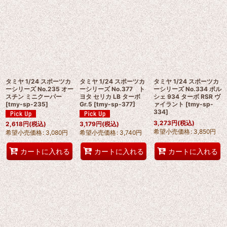
並び順
:
絞り込む
タミヤ 1/24 スポーツカ
タミヤ 1/24 スポーツカ
タミヤ 1/24 スポーツカ
ーシリーズ No.235 オー
ーシリーズ No.377 ト
ーシリーズ No.334 ポル
スチン ミニクーパー
ヨタ セリカ LB ターボ
シェ 934 ターボ RSR ヴ
[
tmy-sp-235
]
Gr.5
[
tmy-sp-377
]
ァイラント
[
tmy-sp-
334
]
3,273
円
(税込)
2,618
円
(税込)
3,179
円
(税込)
希望小売価格
:
3,850
円
希望小売価格
:
3,080
円
希望小売価格
:
3,740
円
カートに入れる
カートに入れる
カートに入れる