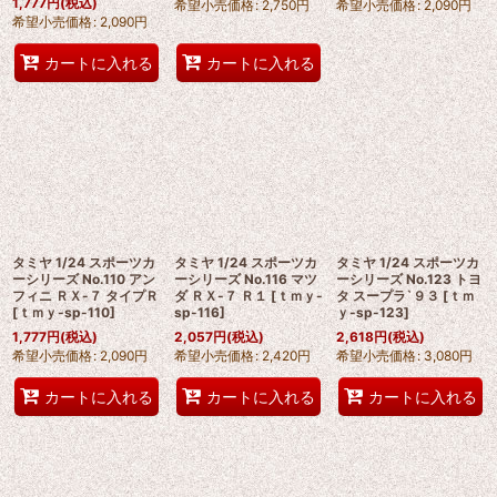
1,777
円
(税込)
希望小売価格
:
2,750
円
希望小売価格
:
2,090
円
希望小売価格
:
2,090
円
カートに入れる
カートに入れる
タミヤ 1/24 スポーツカ
タミヤ 1/24 スポーツカ
タミヤ 1/24 スポーツカ
ーシリーズ No.110 アン
ーシリーズ No.116 マツ
ーシリーズ No.123 トヨ
フィニ ＲＸ-７ タイプＲ
ダ ＲＸ-７ Ｒ１
[
ｔｍｙ-
タ スープラ`９３
[
ｔｍ
[
ｔｍｙ-sp-110
]
sp-116
]
ｙ-sp-123
]
1,777
円
(税込)
2,057
円
(税込)
2,618
円
(税込)
希望小売価格
:
2,090
円
希望小売価格
:
2,420
円
希望小売価格
:
3,080
円
カートに入れる
カートに入れる
カートに入れる