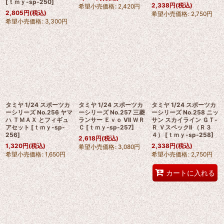
[
ｔｍｙ-sp-250
]
2,338
円
(税込)
希望小売価格
:
2,420
円
2,805
円
(税込)
希望小売価格
:
2,750
円
希望小売価格
:
3,300
円
タミヤ 1/24 スポーツカ
タミヤ 1/24 スポーツカ
タミヤ 1/24 スポーツカ
ーシリーズ No.256 ヤマ
ーシリーズ No.257 三菱
ーシリーズ No.258 ニッ
ハ ＴＭＡＸ とフィギュ
ランサー Ｅｖｏ VII ＷＲ
サン スカイライン ＧＴ-
アセット
[
ｔｍｙ-sp-
Ｃ
[
ｔｍｙ-sp-257
]
Ｒ ＶスペックII （Ｒ３
256
]
４）
[
ｔｍｙ-sp-258
]
2,618
円
(税込)
1,320
円
(税込)
2,338
円
(税込)
希望小売価格
:
3,080
円
希望小売価格
:
1,650
円
希望小売価格
:
2,750
円
カートに入れる