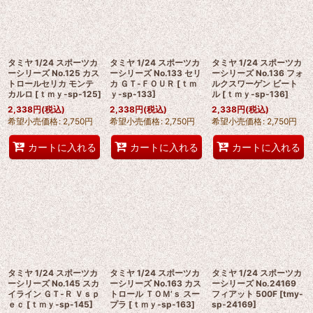
タミヤ 1/24 スポーツカ
タミヤ 1/24 スポーツカ
タミヤ 1/24 スポーツカ
ーシリーズ No.125 カス
ーシリーズ No.133 セリ
ーシリーズ No.136 フォ
トロールセリカ モンテ
カ ＧＴ-ＦＯＵＲ
[
ｔｍ
ルクスワーゲン ビート
カルロ
[
ｔｍｙ-sp-125
]
ｙ-sp-133
]
ル
[
ｔｍｙ-sp-136
]
2,338
円
(税込)
2,338
円
(税込)
2,338
円
(税込)
希望小売価格
:
2,750
円
希望小売価格
:
2,750
円
希望小売価格
:
2,750
円
カートに入れる
カートに入れる
カートに入れる
タミヤ 1/24 スポーツカ
タミヤ 1/24 スポーツカ
タミヤ 1/24 スポーツカ
ーシリーズ No.145 スカ
ーシリーズ No.163 カス
ーシリーズ No.24169
イライン ＧＴ‐Ｒ Ｖｓｐ
トロール ＴＯＭ’ｓ スー
フィアット 500F
[
tmy-
ｅｃ
[
ｔｍｙ-sp-145
]
プラ
[
ｔｍｙ-sp-163
]
sp-24169
]