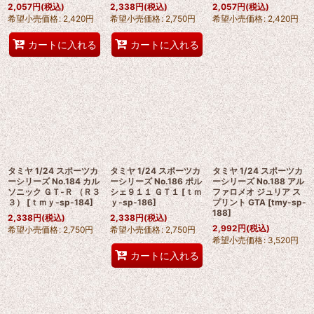
2,057
円
(税込)
2,338
円
(税込)
2,057
円
(税込)
希望小売価格
:
2,420
円
希望小売価格
:
2,750
円
希望小売価格
:
2,420
円
カートに入れる
カートに入れる
タミヤ 1/24 スポーツカ
タミヤ 1/24 スポーツカ
タミヤ 1/24 スポーツカ
ーシリーズ No.184 カル
ーシリーズ No.186 ポル
ーシリーズ No.188 アル
ソニック ＧＴ‐Ｒ （Ｒ３
シェ９１１ ＧＴ１
[
ｔｍ
ファロメオ ジュリア ス
３）
[
ｔｍｙ-sp-184
]
ｙ-sp-186
]
プリント GTA
[
tmy-sp-
188
]
2,338
円
(税込)
2,338
円
(税込)
2,992
円
(税込)
希望小売価格
:
2,750
円
希望小売価格
:
2,750
円
希望小売価格
:
3,520
円
カートに入れる