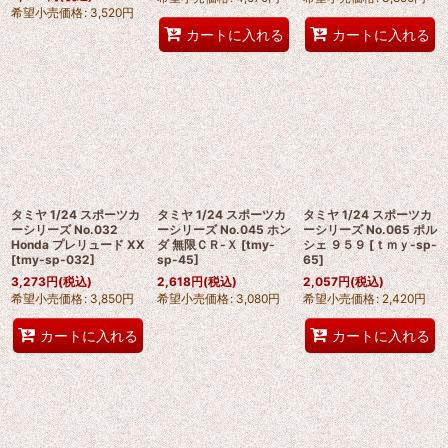
希望小売価格
:
3,520
円
カートに入れる
カートに入れる
タミヤ 1/24 スポーツカ
タミヤ 1/24 スポーツカ
タミヤ 1/24 スポーツカ
ーシリーズ No.032
ーシリーズ No.045 ホン
ーシリーズ No.065 ポル
Honda プレリュード XX
ダ 無限ＣＲ-Ｘ
[
tmy-
シェ ９５９
[
ｔｍｙ-sp-
[
tmy-sp-032
]
sp-45
]
65
]
3,273
円
(税込)
2,618
円
(税込)
2,057
円
(税込)
希望小売価格
:
3,850
円
希望小売価格
:
3,080
円
希望小売価格
:
2,420
円
カートに入れる
カートに入れる