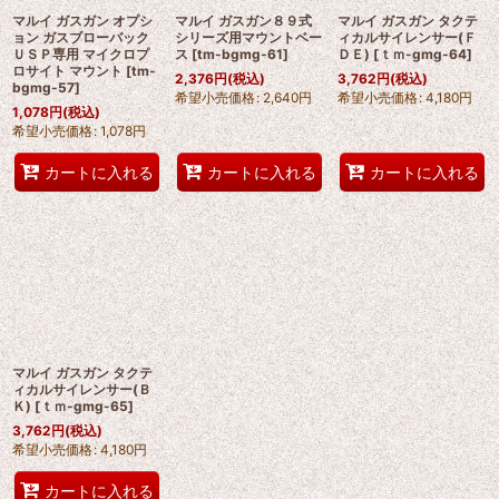
マルイ ガスガン オプシ
マルイ ガスガン８９式
マルイ ガスガン タクテ
ョン ガスブローバック
シリーズ用マウントベー
ィカルサイレンサー(Ｆ
ＵＳＰ専用 マイクロプ
ス
[
tm-bgmg-61
]
ＤＥ)
[
ｔｍ-gmg-64
]
ロサイト マウント
[
tm-
2,376
円
(税込)
3,762
円
(税込)
bgmg-57
]
希望小売価格
:
2,640
円
希望小売価格
:
4,180
円
1,078
円
(税込)
希望小売価格
:
1,078
円
カートに入れる
カートに入れる
カートに入れる
マルイ ガスガン タクテ
ィカルサイレンサー(Ｂ
Ｋ)
[
ｔｍ-gmg-65
]
3,762
円
(税込)
希望小売価格
:
4,180
円
カートに入れる