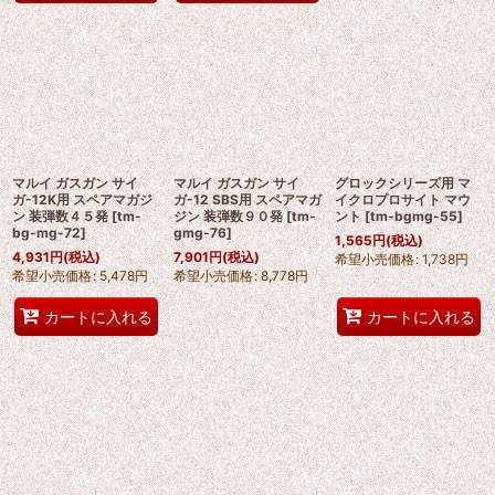
マルイ ガスガン サイ
マルイ ガスガン サイ
グロックシリーズ用 マ
ガ-12K用 スペアマガジ
ガ-12 SBS用 スペアマガ
イクロプロサイト マウ
ン 装弾数４５発
[
tm-
ジン 装弾数９０発
[
tm-
ント
[
tm-bgmg-55
]
bg-mg-72
]
gmg-76
]
1,565
円
(税込)
4,931
円
(税込)
7,901
円
(税込)
希望小売価格
:
1,738
円
希望小売価格
:
5,478
円
希望小売価格
:
8,778
円
カートに入れる
カートに入れる