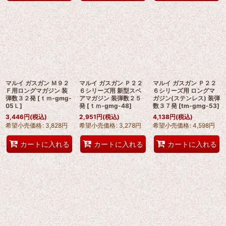
マルイ ガスガン Ｍ９２
マルイ ガスガン Ｐ２２
マルイ ガスガン Ｐ２２
Ｆ用ロングマガジン 装
６シリーズ用 新型スペ
６シリーズ用 ロングマ
弾数３２発
[
ｔｍ-gmg-
アマガジン 装弾数２５
ガジン(ステンレス) 装弾
05Ｌ
]
発
[
ｔｍ-gmg-48
]
数３７発
[
tm-gmg-53
]
3,446
円
(税込)
2,951
円
(税込)
4,138
円
(税込)
希望小売価格
:
3,828
円
希望小売価格
:
3,278
円
希望小売価格
:
4,598
円
カートに入れる
カートに入れる
カートに入れる