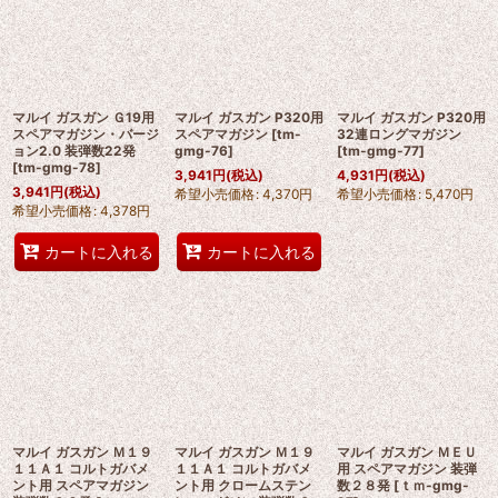
並び順
:
絞り込む
マルイ ガスガン Ｇ19用
マルイ ガスガン P320用
マルイ ガスガン P320用
スペアマガジン・バージ
スペアマガジン
[
tm-
32連ロングマガジン
ョン2.0 装弾数22発
gmg-76
]
[
tm-gmg-77
]
[
tm-gmg-78
]
3,941
円
(税込)
4,931
円
(税込)
3,941
円
(税込)
希望小売価格
:
4,370
円
希望小売価格
:
5,470
円
希望小売価格
:
4,378
円
カートに入れる
カートに入れる
マルイ ガスガン Ｍ１９
マルイ ガスガン Ｍ１９
マルイ ガスガン ＭＥＵ
１１Ａ１ コルトガバメ
１１Ａ１ コルトガバメ
用 スペアマガジン 装弾
ント用 スペアマガジン
ント用 クロームステン
数２８発
[
ｔｍ-gmg-