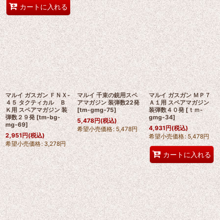
カートに入れる
マルイ ガスガン ＦＮＸ-
マルイ 千束の銃用スペ
マルイ ガスガン ＭＰ７
４５ タクティカル Ｂ
アマガジン 装弾数22発
Ａ１用 スペアマガジン
Ｋ用 スペアマガジン 装
[
tm-gmg-75
]
装弾数４０発
[
ｔｍ-
弾数２９発
[
tm-bg-
gmg-34
]
5,478
円
(税込)
mg-69
]
4,931
円
(税込)
希望小売価格
:
5,478
円
2,951
円
(税込)
希望小売価格
:
5,478
円
希望小売価格
:
3,278
円
カートに入れる