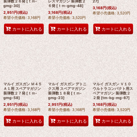
装弾数２６発
[
ｔｍ-
レスマガジン 装弾数２
27
]
gmg-30
]
６発
[
ｔｍ-gmg-48
]
3,168
円
(税込)
2,951
円
(税込)
3,168
円
(税込)
希望小売価格
:
3,520
円
希望小売価格
:
3,168
円
希望小売価格
:
3,520
円
カートに入れる
カートに入れる
カートに入れる
マルイ ガスガン Ｍ４５
マルイ ガスガン デトニ
マルイ ガスガン Ｖ１０
Ａ１用 スペアマガジン
クス用 スペアマガジン
ウルトラコンパクト用ス
装弾数２７発
[
ｔｍ-
装弾数１８発
[
ｔｍ-
ペアマガジン 装弾数２
gmg-58
]
gmg-23
]
２発
[
tm-bg-mg-67
]
2,951
円
(税込)
2,951
円
(税込)
3,168
円
(税込)
希望小売価格
:
3,168
円
希望小売価格
:
3,168
円
希望小売価格
:
3,520
円
カートに入れる
カートに入れる
カートに入れる