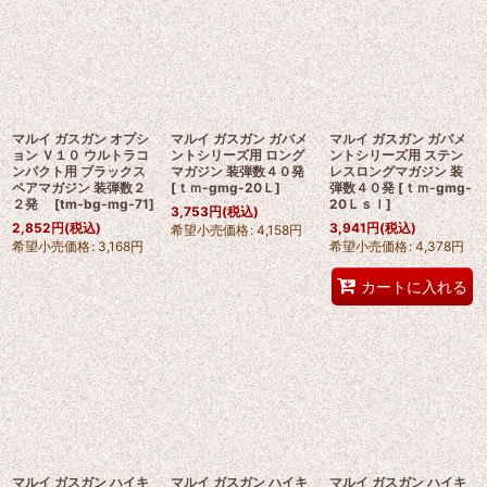
マルイ ガスガン オプシ
マルイ ガスガン ガバメ
マルイ ガスガン ガバメ
ョン Ｖ１０ ウルトラコ
ントシリーズ用 ロング
ントシリーズ用 ステン
ンパクト用 ブラックス
マガジン 装弾数４０発
レスロングマガジン 装
ペアマガジン 装弾数２
[
ｔｍ-gmg-20Ｌ
]
弾数４０発
[
ｔｍ-gmg-
２発
[
tm-bg-mg-71
]
20Ｌｓｌ
]
3,753
円
(税込)
2,852
円
(税込)
3,941
円
(税込)
希望小売価格
:
4,158
円
希望小売価格
:
3,168
円
希望小売価格
:
4,378
円
カートに入れる
マルイ ガスガン ハイキ
マルイ ガスガン ハイキ
マルイ ガスガン ハイキ