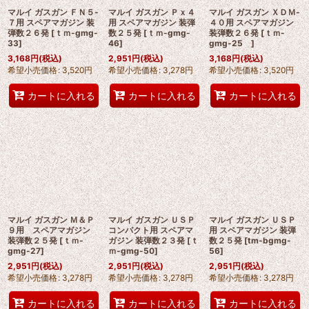
マルイ ガスガン ＦＮ５-
マルイ ガスガン Ｐｘ４
マルイ ガスガン ＸＤＭ-
７用 スペアマガジン 装
用 スペアマガジン 装弾
４０用 スペアマガジン
弾数２６発
[
ｔｍ-gmg-
数２５発
[
ｔｍ-gmg-
装弾数２６発
[
ｔｍ-
33
]
46
]
gmg-25
]
3,168
円
(税込)
2,951
円
(税込)
3,168
円
(税込)
希望小売価格
:
3,520
円
希望小売価格
:
3,278
円
希望小売価格
:
3,520
円
カートに入れる
カートに入れる
カートに入れる
マルイ ガスガン Ｍ＆Ｐ
マルイ ガスガン ＵＳＰ
マルイ ガスガン ＵＳＰ
９用 スペアマガジン
コンパクト用 スペアマ
用 スペアマガジン 装弾
装弾数２５発
[
ｔｍ-
ガジン 装弾数２３発
[
ｔ
数２５発
[
tm-bgmg-
gmg-27
]
ｍ-gmg-50
]
56
]
2,951
円
(税込)
2,951
円
(税込)
2,951
円
(税込)
希望小売価格
:
3,278
円
希望小売価格
:
3,278
円
希望小売価格
:
3,278
円
カートに入れる
カートに入れる
カートに入れる