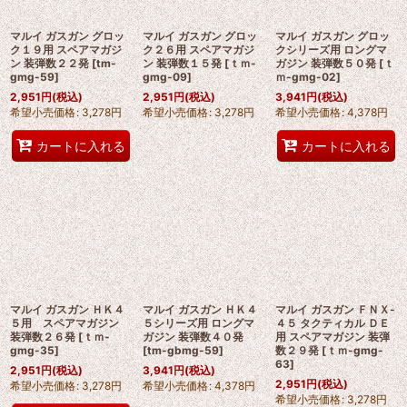
マルイ ガスガン グロッ
マルイ ガスガン グロッ
マルイ ガスガン グロッ
ク１９用 スペアマガジ
ク２６用 スペアマガジ
クシリーズ用 ロングマ
ン 装弾数２２発
[
tm-
ン 装弾数１５発
[
ｔｍ-
ガジン 装弾数５０発
[
ｔ
gmg-59
]
gmg-09
]
ｍ-gmg-02
]
2,951
円
(税込)
2,951
円
(税込)
3,941
円
(税込)
希望小売価格
:
3,278
円
希望小売価格
:
3,278
円
希望小売価格
:
4,378
円
カートに入れる
カートに入れる
マルイ ガスガン ＨＫ４
マルイ ガスガン ＨＫ４
マルイ ガスガン ＦＮＸ-
５用 スペアマガジン
５シリーズ用 ロングマ
４５ タクティカル ＤＥ
装弾数２６発
[
ｔｍ-
ガジン 装弾数４０発
用 スペアマガジン 装弾
gmg-35
]
[
tm-gbmg-59
]
数２９発
[
ｔｍ-gmg-
63
]
2,951
円
(税込)
3,941
円
(税込)
2,951
円
(税込)
希望小売価格
:
3,278
円
希望小売価格
:
4,378
円
希望小売価格
:
3,278
円