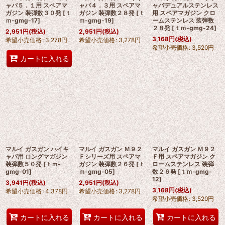
ャパ５．１用 スペアマ
ャパ４．３用 スペアマ
ャパデュアルステンレス
ガジン 装弾数３０発
[
ｔ
ガジン 装弾数２８発
[
ｔ
用 スペアマガジン クロ
ｍ-gmg-17
]
ｍ-gmg-19
]
ームステンレス 装弾数
２８発
[
ｔｍ-gmg-24
]
2,951
円
(税込)
2,951
円
(税込)
3,168
円
(税込)
希望小売価格
:
3,278
円
希望小売価格
:
3,278
円
希望小売価格
:
3,520
円
カートに入れる
マルイ ガスガン ハイキ
マルイ ガスガン Ｍ９２
マルイ ガスガン Ｍ９２
ャパ用 ロングマガジン
Ｆシリーズ用 スペアマ
Ｆ用 スペアマガジン ク
装弾数５０発
[
ｔｍ-
ガジン 装弾数２６発
[
ｔ
ロームステンレス 装弾
gmg-01
]
ｍ-gmg-05
]
数２６発
[
ｔｍ-gmg-
12
]
3,941
円
(税込)
2,951
円
(税込)
3,168
円
(税込)
希望小売価格
:
4,378
円
希望小売価格
:
3,278
円
希望小売価格
:
3,520
円
カートに入れる
カートに入れる
カートに入れる