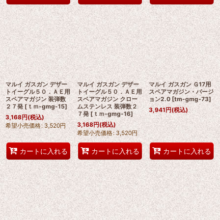
マルイ ガスガン デザー
マルイ ガスガン デザー
マルイ ガスガン Ｇ17用
トイーグル５０．ＡＥ用
トイーグル５０．ＡＥ用
スペアマガジン・バージ
スペアマガジン 装弾数
スペアマガジン クロー
ョン2.0
[
tm-gmg-73
]
２７発
[
ｔｍ-gmg-15
]
ムステンレス 装弾数２
3,941
円
(税込)
７発
[
ｔｍ-gmg-16
]
3,168
円
(税込)
3,168
円
(税込)
希望小売価格
:
3,520
円
希望小売価格
:
3,520
円
カートに入れる
カートに入れる
カートに入れる