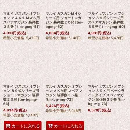
マルイ ガスガン オプシ
マルイ ガスガンＭ４シ
マルイ ガスガン オプシ
ョン Ｍ４Ａ１ ＭＷＳ用
リーズ用 ショートマガ
ョン ８９式シリーズ用
スペアマガジン 装弾数
ジン 装弾数２０発
[
tm-
スペアマガジン 装弾数
３５発
[
ｔｍ-gmg-51
]
bgmg-62
]
３５発
[
ｔｍ-gmg-60
]
4,931
円
(税込)
4,634
円
(税込)
4,931
円
(税込)
希望小売価格
:
5,478
円
希望小売価格
:
5,148
円
希望小売価格
:
5,478
円
マルイ ガスガン オプシ
マルイ ガスガン オプシ
マルイ ガスガン オプシ
ョン ８９式シリーズ用
ョン ＡＫＭ用 スペアマ
ョン ＡＫＸ用 ベークラ
ショートマガジン 装弾
ガジン 装弾数３５発
イトタイプ スペアマガ
数２０発
[
tm-bgmg-
[
tm-bg-mg-72
]
ジン 装弾数３５発
[
tm-
66
]
bg-mg-73
]
5,426
円
(税込)
4,634
円
(税込)
6,578
円
(税込)
希望小売価格
:
6,048
円
希望小売価格
:
5,148
円
カートに入れる
カートに入れる