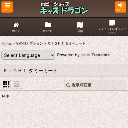
メニュー
ログイン
フィールドレギュレー
ホーム
カテゴリ
店舗
ション
ホーム
>
その他オプション
>
ＲＩＧＨＴ ダミーカート
Powered by
Translate
ＲＩＧＨＴ ダミーカート
表示順変更
閉じる
14
件
表示数
:
並び順
: