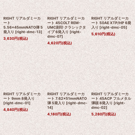
絞り込む
RIGHT リアルダミーカ
RIGHT リアルダミーカ
RIGHT リアルダミーカ
ート
ート 45COLT REM-
ート 50AE XTP/HP 6発
5.56×45mmNATO弾 5
UMC刻印 クラシックタ
入り
[
right-dmc-05
]
発入り
[
right-dmc-13
]
イプ 6発入り
[
right-
5,610
円
(税込)
dmc-07
]
3,630
円
(税込)
4,620
円
(税込)
RIGHT リアルダミーカ
RIGHT リアルダミーカ
RIGHT リアルダミーカ
ート 9mm 8発入り
ート 7.62×51mmNATO
ート 45ACP フルメタル
[
right-dmc-01
]
弾 5発入り
[
right-dmc-
弾頭 8発入り
[
right-
14
]
dmc-02
]
4,840
円
(税込)
4,180
円
(税込)
5,280
円
(税込)