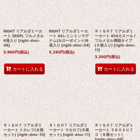
RIGHT リアルダミーカ
RIGHT リアルダミーカ
ＲＩＧＨＴ リアルダミ
ート 38SPL フルメタル
ート 44レミントンマグ
ーカート 454カスール /
6発入り
[
right-dmc-
ナム(ホローポイント)6
フルメタル弾頭タイプ
06
]
発入り
[
right-dmc-04
]
(６発入り)
[
right-dmc-
11
]
3,960
円
(税込)
5,280
円
(税込)
3,300
円
(税込)
カートに入れる
カートに入れる
ＲＩＧＨＴ リアルダミ
ＲＩＧＨＴ リアルダミ
ＲＩＧＨＴ リアルダミ
ーカート トカレフ(８発
ーカート マカロフ(８発
ーカート ３８０ＡＵＴ
セット)
[
right-dmc-10
]
セット)
[
right-dmc-11
]
Ｏ（８発セット）
[
right-dmc-09
]