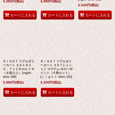
3,080
円
(税込)
3,080
円
(税込)
3,520
円
(税込)
カートに入れる
カートに入れる
カートに入れる
ＲＩＧＨＴ リアルダミ
ＲＩＧＨＴ リアルダミ
ーカート ＳＳ１９０
ーカート ３５７レミン
５．７ｘ２８ｍｍ ＦＮ
トン マグナム ホローポ
（８発入り）
[
right-
イント（６発セット）
dmc-08
]
[
ｒｉｇｈｔ-dmc-03
]
3,960
円
(税込)
3,300
円
(税込)
カートに入れる
カートに入れる