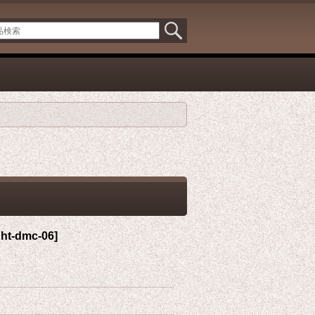
ght-dmc-06
]