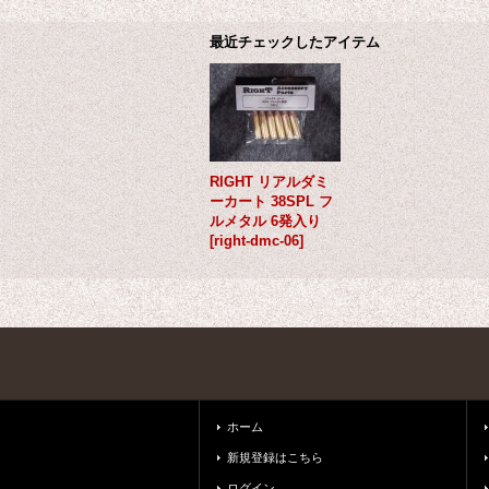
最近チェックしたアイテム
RIGHT リアルダミ
ーカート 38SPL フ
ルメタル 6発入り
[
right-dmc-06
]
ホーム
新規登録はこちら
ログイン