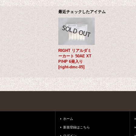
最近チェックしたアイテム
RIGHT リアルダミ
ーカート 50AE XT
P/HP 6発入り
[
right-dmc-05
]
ホーム
新規登録はこちら
ログイン