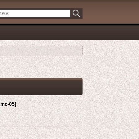
dmc-05
]