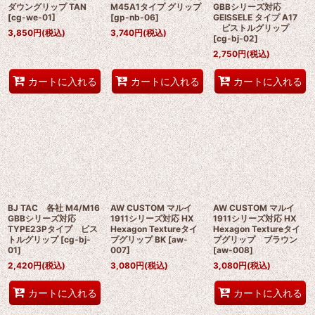
ダウングリップ TAN
M45A1タイプ グリップ
GBBシリーズ対応
[
cg-we-01
]
[
gp-nb-06
]
GEISSELE タイプ A17
ピストルグリップ
3,850
円
(税込)
3,740
円
(税込)
[
cg-bj-02
]
2,750
円
(税込)
カートに入れる
カートに入れる
カートに入れる
BJ TAC 各社 M4/M16
AW CUSTOM マルイ
AW CUSTOM マルイ
GBBシリーズ対応
1911シリーズ対応 HX
1911シリーズ対応 HX
TYPE23Pタイプ ピス
Hexagon Textureタイ
Hexagon Textureタイ
トルグリップ
[
cg-bj-
プグリップ BK
[
aw-
プグリップ ブラウン
01
]
007
]
[
aw-008
]
2,420
円
(税込)
3,080
円
(税込)
3,080
円
(税込)
カートに入れる
カートに入れる