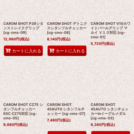
並び順
:
CAROM SHOT P38シタ
CAROM SHOT デトニク
CAROM SHOT V10ホワ
絞り込む
ンストレイクグリップ
スシタンフルチェッカー
イトパールグリップ マ
[
cg-cms-09
]
[
cg-cms-08
]
ルイ Ｖ１０対応
[
cg-
cms-01
]
12,980
円
(税込)
8,140
円
(税込)
5,720
円
(税込)
カートに入れる
カートに入れる
CAROM SHOT CZ75 シ
CAROM SHOT
CAROM SHOT
タンフルチェッカー
45AUTO シタンフルチ
45AUTO シタンチェッ
KSC CZ75対応
[
cg-
ェッカー
[
cg-cms-07
]
カーinイーグルメダル
cms-05
]
[
cg-cms-03
]
7,480
円
(税込)
9,680
円
(税込)
6,380
円
(税込)