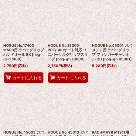
HOGUE No.17400
HOGUE No.18000
HOGUE No.45001 ガバ
M&P9用 ラバーグリップ
PPK/380オート対応 ユ
メント用 ラバーグリッ
ハンドオール BK
[
hog-
ニバーサルグリップスリ
プ フィンガーチャンネ
gr-17400
]
ーブ
[
hog-gr-18000
]
ル OD
[
hog-gr-45001
]
2,750
円
(税込)
2,750
円
(税込)
5,280
円
(税込)
カートに入れる
カートに入れる
HOGUE No.45003 ガバ
HOGUE No.45013 ガバ
PACHMAYR M1911用