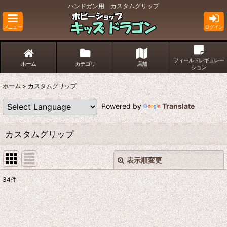
ハンドガン用 カスタムグリップ
メニュー
ログイン
フィールドレギュレー
ホーム
カテゴリ
店舗
ション
ホーム
>
カスタムグリップ
Powered by
Translate
カスタムグリップ
表示順変更
閉じる
34
件
サブカテゴリ
:
表示数
: