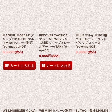
MAGPUL MOE 1911グ
RECOVER TACTICAL
MULE マルイ M1911用
リップパネル FDE マル
マルイ M9/M92シリー
ウォールナット ウッド
イM1911シリーズ対応
ズ対応 グリップ＆レー
グリップ スムース
[
cg-magpul-01
]
ルアーマー(TAN)
[
rt-
[
caw-gp-03
]
op-05
]
6,380
円
(税込)
6,380
円
(税込)
9,900
円
(税込)
カートに入れる
カートに入れる
WE M4GBB対応 タンゴ
WE M1911シリーズ対応
BJ TAC 各社 M4/M16