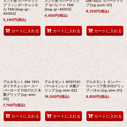
メント用 ラバーグリッ
メント用 ラバーグリッ
GM-45/C ラバーグリッ
プ フィンガーチャンネ
プ セパレート TAN
プ
[
cg-pcm-01
]
ル TAN
[
hog-gr-
[
hog-gr-45013
]
9,350
円
(税込)
45003
]
4,400
円
(税込)
5,280
円
(税込)
カートに入れる
カートに入れる
カートに入れる
アルタモント GM-1911
アルタモント M1911A1
アルタモント キンバー
ダイヤチェッカー スー
パールインレイ 木製グ
ウォーリア用 G10グリッ
パーローズ COLTロゴ 木
リップ
[
cg-atm-02
]
プ パネル
[
cg-atm-01
]
製グリップ
[
cg-atm-
16,500
円
(税込)
8,800
円
(税込)
03
]
7,700
円
(税込)
カートに入れる
カートに入れる
カートに入れる