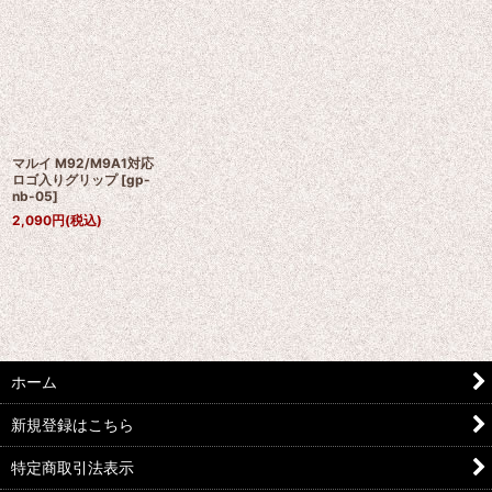
マルイ M92/M9A1対応
ロゴ入りグリップ
[
gp-
nb-05
]
2,090
円
(税込)
ホーム
新規登録はこちら
特定商取引法表示