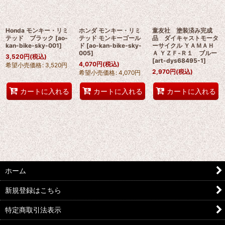
並び順
:
Honda モンキー・リミ
ホンダ モンキー・リミ
童友社 塗装済み完成
絞り込む
テッド ブラック
[
ao-
テッド モンキーゴール
品 ダイキャストモータ
kan-bike-sky-001
]
ド
[
ao-kan-bike-sky-
ーサイクル ＹＡＭＡＨ
005
]
Ａ ＹＺＦ-Ｒ１ ブルー
3,520
円
(税込)
[
art-dys68495-1
]
4,070
円
(税込)
希望小売価格
:
3,520
円
2,970
円
(税込)
希望小売価格
:
4,070
円
カートに入れる
カートに入れる
カートに入れる
ホーム
新規登録はこちら
特定商取引法表示