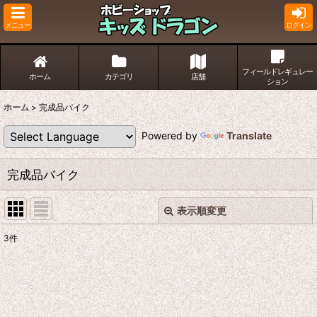
メニュー
ログイン
フィールドレギュレー
ホーム
カテゴリ
店舗
ション
ホーム
>
完成品バイク
Powered by
Translate
完成品バイク
表示順変更
閉じる
3
件
サブカテゴリ
:
表示数
: