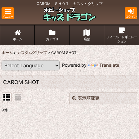
CAROM ＳＨＯＴ カスタムグリップ
メニュー
ログイン
フィールドレギュレー
ホーム
カテゴリ
店舗
ション
ホーム
>
カスタムグリップ
>
CAROM SHOT
Powered by
Translate
CAROM SHOT
表示順変更
閉じる
9
件
表示数
:
並び順
: