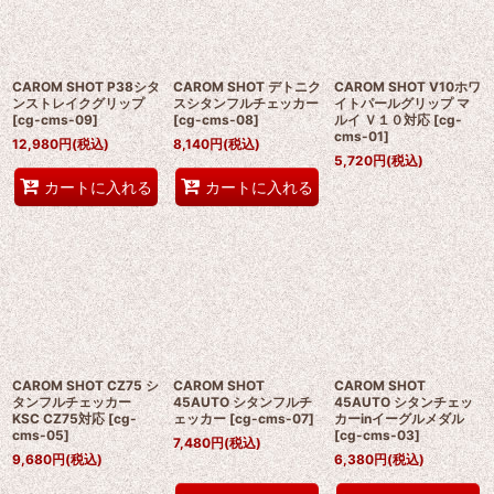
絞り込む
CAROM SHOT P38シタ
CAROM SHOT デトニク
CAROM SHOT V10ホワ
ンストレイクグリップ
スシタンフルチェッカー
イトパールグリップ マ
[
cg-cms-09
]
[
cg-cms-08
]
ルイ Ｖ１０対応
[
cg-
cms-01
]
12,980
円
(税込)
8,140
円
(税込)
5,720
円
(税込)
カートに入れる
カートに入れる
CAROM SHOT CZ75 シ
CAROM SHOT
CAROM SHOT
タンフルチェッカー
45AUTO シタンフルチ
45AUTO シタンチェッ
KSC CZ75対応
[
cg-
ェッカー
[
cg-cms-07
]
カーinイーグルメダル
cms-05
]
[
cg-cms-03
]
7,480
円
(税込)
9,680
円
(税込)
6,380
円
(税込)