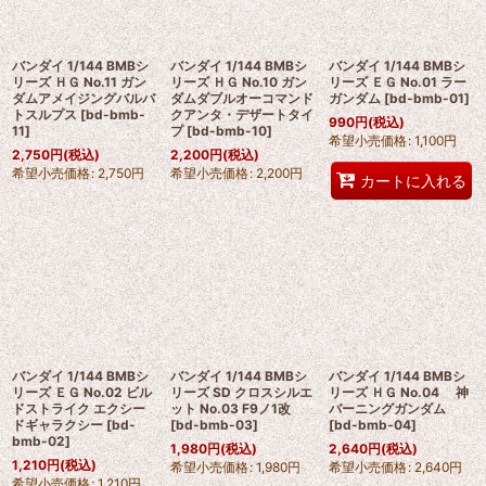
絞り込む
バンダイ 1/144 BMBシ
バンダイ 1/144 BMBシ
バンダイ 1/144 BMBシ
リーズ ＨＧ No.11 ガン
リーズ ＨＧ No.10 ガン
リーズ ＥＧ No.01 ラー
ダムアメイジングバルバ
ダムダブルオーコマンド
ガンダム
[
bd-bmb-01
]
トスルプス
[
bd-bmb-
クアンタ・デザートタイ
990
円
(税込)
11
]
プ
[
bd-bmb-10
]
希望小売価格
:
1,100
円
2,750
円
(税込)
2,200
円
(税込)
希望小売価格
:
2,750
円
希望小売価格
:
2,200
円
カートに入れる
バンダイ 1/144 BMBシ
バンダイ 1/144 BMBシ
バンダイ 1/144 BMBシ
リーズ ＥＧ No.02 ビル
リーズ SD クロスシルエ
リーズ ＨＧ No.04 神
ドストライク エクシー
ット No.03 F9ノ1改
バーニングガンダム
ドギャラクシー
[
bd-
[
bd-bmb-03
]
[
bd-bmb-04
]
bmb-02
]
1,980
円
(税込)
2,640
円
(税込)
1,210
円
(税込)
希望小売価格
:
1,980
円
希望小売価格
:
2,640
円
希望小売価格
:
1,210
円