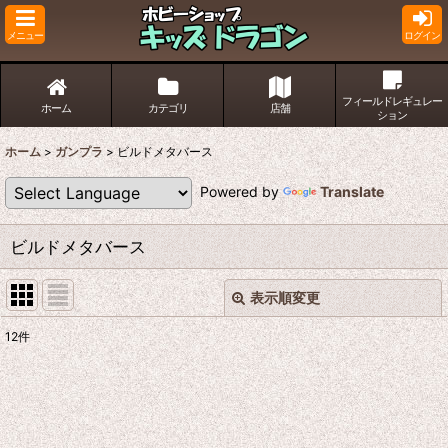
メニュー
ログイン
フィールドレギュレー
ホーム
カテゴリ
店舗
ション
ホーム
>
ガンプラ
>
ビルドメタバース
Powered by
Translate
ビルドメタバース
表示順変更
閉じる
12
件
表示数
:
並び順
: