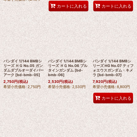
カートに入れる
カートに入れる
バンダイ 1/144 BMBシ
バンダイ 1/144 BMBシ
バンダイ 1/144 BMBシ
リーズ ＨＧ No.05 ガン
リーズ ＨＧ No.06 プル
リーズ HG No.07 ティフ
ダムダブルオーダイバー
タインガンダム
[
bd-
ォエウスガンダム・キメ
アーク
[
bd-bmb-05
]
bmb-06
]
ラ
[
bd-bmb-07
]
2,750
円
(税込)
2,530
円
(税込)
7,920
円
(税込)
希望小売価格
:
2,750
円
希望小売価格
:
2,530
円
希望小売価格
:
8,800
円
カートに入れる