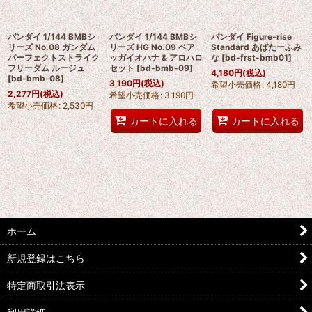
バンダイ 1/144 BMBシ
バンダイ 1/144 BMBシ
バンダイ Figure-rise
リーズ No.08 ガンダム
リーズ HG No.09 ベア
Standard あばたーふみ
パーフェクトストライク
ッガイオハナ & アロハロ
な
[
bd-frst-bmb01
]
フリーダム ルージュ
セット
[
bd-bmb-09
]
4,180
円
(税込)
[
bd-bmb-08
]
3,190
円
(税込)
希望小売価格
:
4,180
円
2,277
円
(税込)
希望小売価格
:
3,190
円
希望小売価格
:
2,530
円
カートに入れる
カートに入れる
ホーム
新規登録はこちら
特定商取引法表示