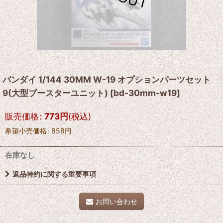
バンダイ 1/144 30MM W-19 オプションパーツセット
9(大型ブースターユニット)
[
bd-30mm-w19
]
販売価格
:
773
円
(税込)
希望小売価格
:
858
円
在庫なし
返品特約に関する重要事項
お問い合わせ