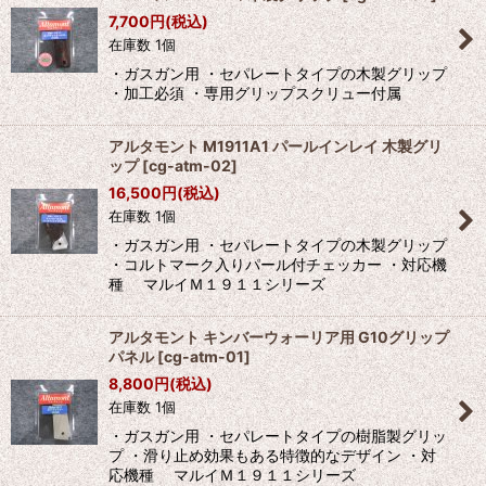
並び順
:
7,700
円
(税込)
在庫数 1個
絞り込む
・ガスガン用 ・セパレートタイプの木製グリップ
・加工必須 ・専用グリップスクリュー付属
アルタモント M1911A1 パールインレイ 木製グリ
ップ
[
cg-atm-02
]
16,500
円
(税込)
在庫数 1個
・ガスガン用 ・セパレートタイプの木製グリップ
・コルトマーク入りパール付チェッカー ・対応機
種 マルイＭ１９１１シリーズ
アルタモント キンバーウォーリア用 G10グリップ
パネル
[
cg-atm-01
]
8,800
円
(税込)
在庫数 1個
・ガスガン用 ・セパレートタイプの樹脂製グリッ
プ ・滑り止め効果もある特徴的なデザイン ・対
応機種 マルイＭ１９１１シリーズ