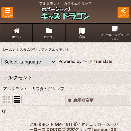
アルタモント カスタムグリップ
メニュー
ログイン
フィールドレギュレー
ホーム
カテゴリ
店舗
ション
ホーム
>
カスタムグリップ
>
アルタモント
Powered by
Translate
アルタモント
アルタモント カスタムグリップ
表示順変更
閉じる
3
件
表示数
:
アルタモント GM-1911ダイヤチェッカー スーパ
ーローズ COLTロゴ 木製グリップ
[
cg-atm-03
]