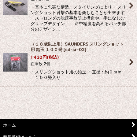
並び順
:
・基本に忠実な構造、スタイリングにより スリ
ングショット射撃の基本を楽しむことが出来ます
・ストロングの脱落事故防止構造や、手になじむ
絞り込む
グリップデザイン、 命中精度を高めるパッチ部
分のデザイン…
（１８歳以上用）SAUNDERS スリングショット
用 鉛玉 １００発
[
sd-sr-02
]
1,430
円
(税込)
在庫数 2個
・スリングショット用の鉛玉 ・直径：約９ｍｍ
１００発入り
ホーム
新規登録はこちら