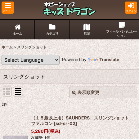
メニュー
ログイン
フィールドレギュレー
ホーム
カテゴリ
店舗
ション
ホーム
>
スリングショット
Powered by
Translate
スリングショット
表示順変更
閉じる
2
件
サブカテゴリ
:
（１８歳以上用）SAUNDERS スリングショット
ファルコン
[
sd-sr-02
]
表示数
:
5,280
円
(税込)
在庫数 1個