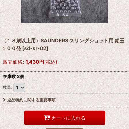
（１８歳以上用）SAUNDERS スリングショット用 鉛玉
１００発
[
sd-sr-02
]
販売価格
:
1,430
円
(税込)
在庫数 2個
数量
:
返品特約に関する重要事項
カートに入れる