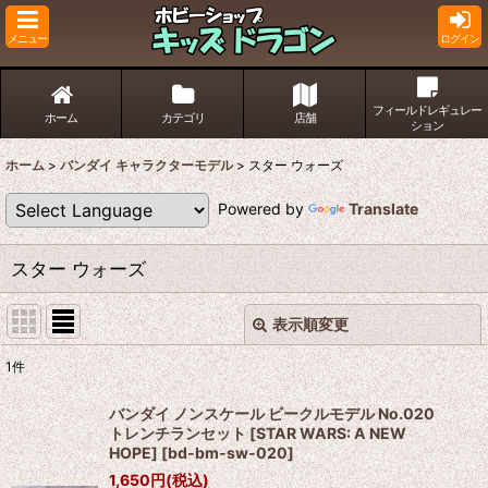
メニュー
ログイン
フィールドレギュレー
ホーム
カテゴリ
店舗
ション
ホーム
>
バンダイ キャラクターモデル
>
スター ウォーズ
Powered by
Translate
スター ウォーズ
表示順変更
閉じる
1
件
表示数
:
バンダイ ノンスケール ビークルモデル No.020
トレンチランセット [STAR WARS: A NEW
並び順
:
HOPE]
[
bd-bm-sw-020
]
1,650
円
(税込)