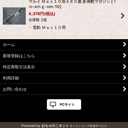
マルイ Ｍａｃ１０用４８０連 多弾数マガジン
[
ｔ
ｍ-eｍｇ-cm-10
]
4,378
円
(税込)
在庫数 2個
・電動 Ｍａｃ１０用
ホーム
新規登録はこちら
特定商取引法表示
利用詳細
お問い合わせ
PCサイト
Powered by
おちゃのこネット
ネットショップ作成サービス