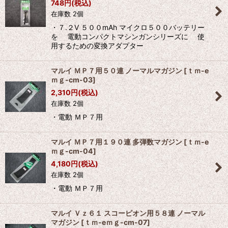
748
円
(税込)
在庫数 2個
絞り込む
・７.２V ５００mAh マイクロ５００バッテリー
を 電動コンパクトマシンガンシリーズに 使
用するための変換アダプター
マルイ ＭＰ７用５０連 ノーマルマガジン
[
ｔｍ-e
ｍｇ-cm-03
]
2,310
円
(税込)
在庫数 2個
・電動 ＭＰ７用
マルイ ＭＰ７用１９０連 多弾数マガジン
[
ｔｍ-e
ｍｇ-cm-04
]
4,180
円
(税込)
在庫数 2個
・電動 ＭＰ７用
マルイ Ｖｚ６１ スコーピオン用５８連 ノーマル
マガジン
[
ｔｍ-eｍｇ-cm-07
]