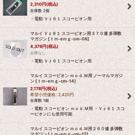
2,310
円
(税込)
在庫数 2個
・電動 Ｖｚ６１ スコーピオン用
マルイ Ｖｚ６１ スコーピオン用３７０連 多弾数
マガジン
[
ｔｍ-eｍｇ-cm-08
]
4,378
円
(税込)
在庫なし
・電動 Ｖｚ６１ スコーピオン用
マルイ スコーピオン ｍｏｄ.Ｍ用 ノーマルマガジ
ン
[
ｔｍ-eｍｇ-cm-14
]
2,178
円
(税込)
希望小売価格
:
2,420
円
在庫数 1個
・電動 スコーピオン ｍｏｄ.Ｍ用 ・Ｖｚ６１ スコ
ーピオンにも使用可能
マルイ スコーピオン ｍｏｄ.Ｍ用２６０連 多弾数
マガジン
[
ｔｍ-eｍｇ-cm-12
]