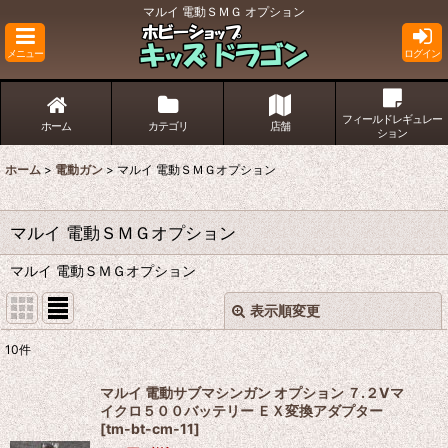
マルイ 電動ＳＭＧ オプション
メニュー
ログイン
フィールドレギュレー
ホーム
カテゴリ
店舗
ション
ホーム
>
電動ガン
>
マルイ 電動ＳＭＧオプション
マルイ 電動ＳＭＧオプション
マルイ 電動ＳＭＧオプション
表示順変更
閉じる
10
件
表示数
:
マルイ 電動サブマシンガン オプション ７.２Vマ
イクロ５００バッテリー ＥＸ変換アダプター
並び順
:
[
tm-bt-cm-11
]