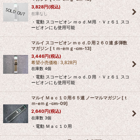
3,828
円
(税込)
在庫なし
・電動 スコーピオン ｍｏｄ.Ｍ用 ・Ｖｚ６１ スコ
ーピオンにも使用可能
マルイ スコーピオン ｍｏｄ.Ｄ用２６０連 多弾数
マガジン
[
ｔｍ-eｍｇ-cm-13
]
3,446
円
(税込)
希望小売価格
:
3,828
円
在庫数 4個
・電動 スコーピオン ｍｏｄ.Ｄ用 ・Ｖｚ６１ スコ
ーピオンにも使用可能
マルイ Ｍａｃ１０用６５連 ノーマルマガジン
[
ｔ
ｍ-eｍｇ-cm-09
]
2,640
円
(税込)
在庫数 3個
・電動 Ｍａｃ１０用