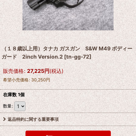
（１８歳以上用）タナカ ガスガン S&W M49 ボディー
ガード 2inch Version.2
[
tn-gg-72
]
販売価格
:
27,225
円
(税込)
希望小売価格
:
30,250
円
在庫数 1個
数量
:
返品特約に関する重要事項