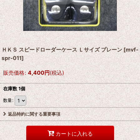
ＨＫＳ スピードローダーケース Ｌサイズ プレーン
[
mvf-
spr-011
]
販売価格
:
4,400
円
(税込)
在庫数 1個
数量
:
返品特約に関する重要事項
カートに入れる