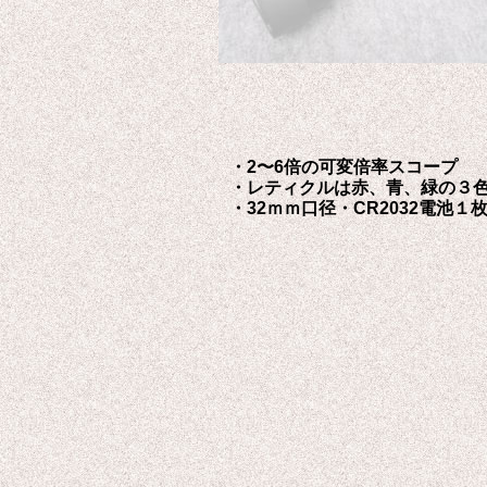
・2〜6倍の可変倍率スコープ
・レティクルは赤、青、緑の３
・32ｍｍ口径・CR2032電池１