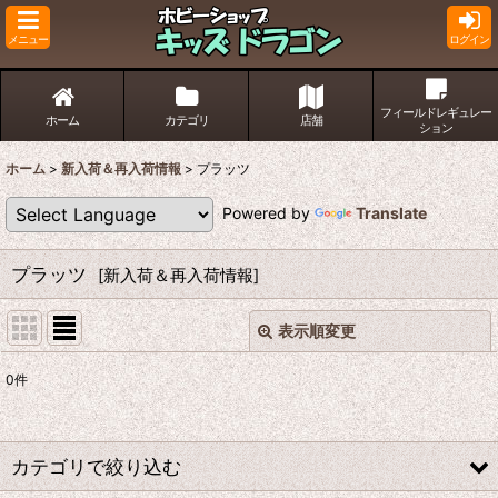
メニュー
ログイン
フィールドレギュレー
ホーム
カテゴリ
店舗
ション
ホーム
>
新入荷＆再入荷情報
>
プラッツ
Powered by
Translate
プラッツ
[
新入荷＆再入荷情報
]
表示順変更
閉じる
0
件
サブカテゴリ
:
カテゴリで絞り込む
表示数
: